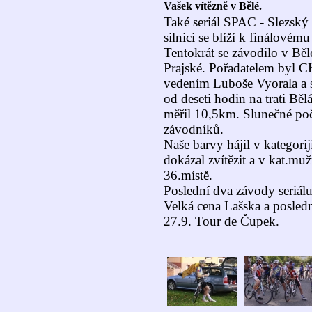
Vašek vítězně v Bělé.
Také seriál SPAC - Slezský
silnici se blíží k finálovém
Tentokrát se závodilo v Bě
Prajské. Pořadatelem by
vedením Luboše Vyorala a s
od deseti hodin na trati Bě
měřil 10,5km. Slunečné poča
závodníků.
Naše barvy hájil v kategorij
dokázal zvítězit a v kat.mu
36.místě.
Poslední dva závody seriálu
Velká cena Lašska a posledn
27.9. Tour de Čupek.