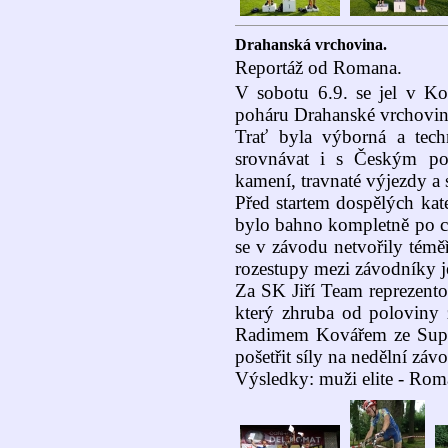
Drahanská vrchovina.
Reportáž od Romana.
V sobotu 6.9. se jel v Ko
poháru Drahanské vrchovin
Trať byla výborná a tech
srovnávat i s Českým poh
kamení, travnaté výjezdy a 
Před startem dospělých kate
bylo bahno kompletně po cel
se v závodu netvořily témě
rozestupy mezi závodníky j
Za SK Jiří Team reprezento
který zhruba od poloviny 
Radimem Kovářem ze Super
pošetřit síly na nedělní záv
Výsledky: muži elite - Rom