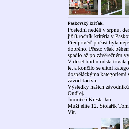
Paskovský kriťák.
Poslední neděli v srpnu, d
již 8.ročník kritéria v Pa
Předpověď počasí byla nejis
dobrého. Přesto však během
spadlo až po závěrečném vy
V deset hodin odstartovala 
let a končilo se elitní kate
dospěláckýma kategoriemi s
závod žactva.
Výsledky našich závodníků 
Ondřej.
Junioři 6.Kresta Jan.
Muži elite 12. Stolařík To
Vít.