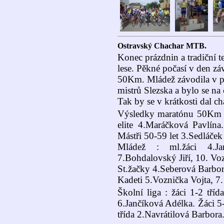
Ostravský Chachar MTB.
Konec prázdnin a tradiční
lese. Pěkné počasí v den zá
50Km. Mládež závodila v pr
mistrů Slezska a bylo se na 
Tak by se v krátkosti dal ch
Výsledky maratónu 50Km :
elite 4.Maráčková Pavlína
Mástři 50-59 let 3.Sedláček 
Mládež : ml.žáci 4.Ja
7.Bohdalovský Jiří, 10. Vo
St.žačky 4.Seberová Barbor
Kadeti 5.Voznička Vojta, 7.
Školní liga : žáci 1-2 tří
6.Jančíková Adélka. Žáci 5
třída 2.Navrátilová Barbora