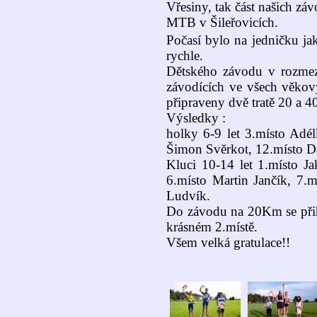
Vřesiny, tak část našich zá
MTB v Šileřovicích.
Počasí bylo na jedničku ja
rychle.
Dětského závodu v rozmez
závodících ve všech věkový
připraveny dvě tratě 20 a 40
Výsledky :
holky 6-9 let 3.místo Adél
Šimon Svěrkot, 12.místo Da
Kluci 10-14 let 1.místo J
6.místo Martin Jančík, 7.
Ludvík.
Do závodu na 20Km se přihl
krásném 2.místě.
Všem velká gratulace!!