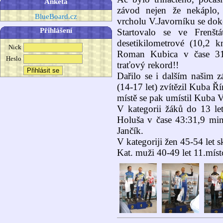
Anketa
závod nejen že nekáplo,
BlueBoard.cz
vrcholu V.Javorníku se dok
Přihlášení
Startovalo se ve Frenš
desetikilometrové (10,2 k
Nick
Roman Kubica v čase 31:
Heslo
traťový rekord!!
Dařilo se i dalším našim 
(14-17 let) zvítězil Kuba 
místě se pak umístil Kuba 
V kategorii žáků do 13 le
Holuša v čase 43:31,9 min.
Jančík.
V kategoriji žen 45-54 let 
Kat. muži 40-49 let 11.míst