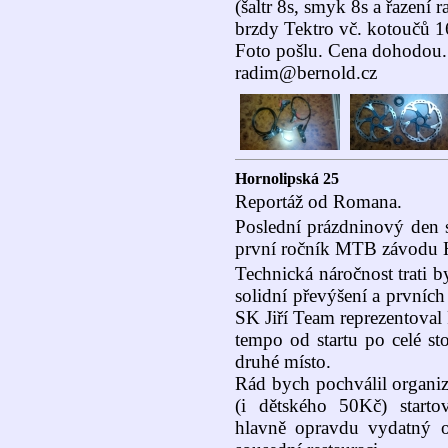
(šaltr 8s, smyk 8s a řazení 
brzdy Tektro vč. kotoučů
Foto pošlu. Cena dohodou.
radim@bernold.cz
Hornolipská 25
Reportáž od Romana.
Poslední prázdninový den s
první ročník MTB závodu H
Technická náročnost trati b
solidní převýšení a prvníc
SK Jiří Team reprezentoval
tempo od startu po celé st
druhé místo.
Rád bych pochválil organiz
(i dětského 50Kč) starto
hlavně opravdu vydatný o