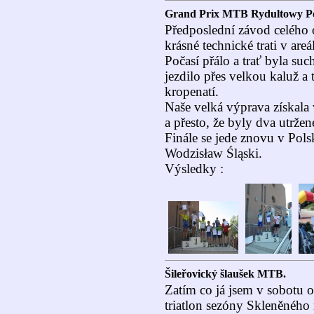
Grand Prix MTB Rydultowy Po
Předposlední závod celého 
krásné technické trati v areá
Počasí přálo a trať byla su
jezdilo přes velkou kaluž a
kropenatí.
Naše velká výprava získala 
a přesto, že byly dva utržen
Finále se jede znovu v Pols
Wodzisław Śląski.
Výsledky :
Šileřovický šlaušek MTB.
Zatím co já jsem v sobotu 
triatlon sezóny Skleněného