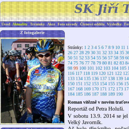
Úvod
Aktuality
Tréninky
Akce
Foto závody
Členové oddílu
Výsledky
Fo
Z fotogalerie
Stránky:
1
2
3
4
5
6
7
8
9
10
11
1
26
27
28
29
30
31
32
33
34
35
3
50
51
52
53
54
55
56
57
58
59
6
74
75
76
77
78
79
80
81
82
83
8
98
99
100
101
102
103
104
105
116
117
118
119
120
121
122
12
133
134
135
136
137
138
139
14
150
151
152
153
154
155
156
15
167
168
169
170
171
172
173
17
184
185
186
187
188
189
190
Roman vítězně v novém traťov
Reportáž od Petra Holuši.
V sobotu 13.9. 2014 se jel
Velký Javorník.
Ač bylo třináctého, počas