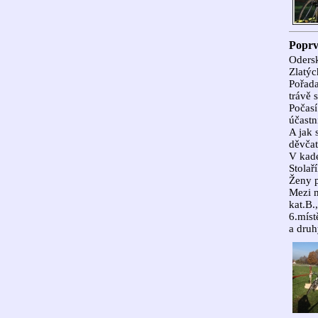
Poprv
Odersk
Zlatýc
Pořada
trávě 
Počasí
účastn
A jak 
děvčat
V kade
Stolaří
Ženy 
Mezi m
kat.B.
6.míst
a druh