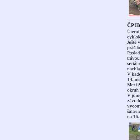
ČP Ho
Úterní
cyklok
Ještě 
prášil
Posled
trávou
seriál
nachla
V kade
14.mís
Mezi ž
okruh 
V juni
závode
vycouv
šaltre
na 16.