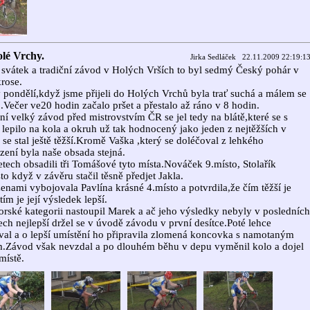
lé Vrchy.
Jirka Sedláček 22.11.2009 22:19:1
 svátek a tradiční závod v Holých Vrších to byl sedmý Český pohár v
rose.
v pondělí,když jsme přijeli do Holých Vrchů byla trať suchá a málem se
o.Večer ve20 hodin začalo pršet a přestalo až ráno v 8 hodin.
ní velký závod před mistrovstvím ČR se jel tedy na blátě,které se s
 lepilo na kola a okruh už tak hodnocený jako jeden z nejtěžších v
u se stal ještě těžší.Kromě Vaška ,který se doléčoval z lehkého
zení byla naše obsada stejná.
tech obsadili tři Tomášové tyto místa.Nováček 9.místo, Stolařík
to když v závěru stačil těsně předjet Jakla.
enami vybojovala Pavlína krásné 4.místo a potvrdila,že čím těžší je
tím je její výsledek lepší.
orské kategorii nastoupil Marek a ač jeho výsledky nebyly v posledních
ch nejlepší držel se v úvodě závodu v první desítce.Poté lehce
al a o lepší umístění ho připravila zlomená koncovka s namotaným
m.Závod však nevzdal a po dlouhém běhu v depu vyměnil kolo a dojel
místě.