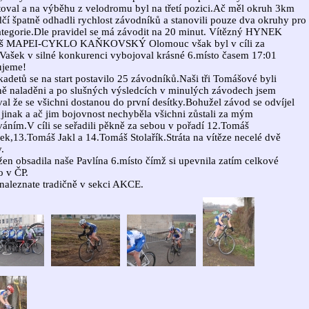
toval a na výběhu z velodromu byl na třetí pozici.Ač měl okruh 3km
čí špatně odhadli rychlost závodníků a stanovili pouze dva okruhy pro
ategorie.Dle pravidel se má závodit na 20 minut. Vítězný HYNEK
š MAPEI-CYKLO KAŇKOVSKÝ Olomouc však byl v cíli za
Vašek v silné konkurenci vybojoval krásné 6.místo časem 17:01
ujeme!
kadetů se na start postavilo 25 závodníků.Naši tři Tomášové byli
ě naladěni a po slušných výsledcích v minulých závodech jsem
al že se všichni dostanou do první desítky.Bohužel závod se odvíjel
 jinak a ač jim bojovnost nechyběla všichni zůstali za mým
áním.V cíli se seřadili pěkně za sebou v pořadí 12.Tomáš
k,13.Tomáš Jakl a 14.Tomáš Stolařík.Stráta na vítěze necelé dvě
.
žen obsadila naše Pavlína 6.místo čímž si upevnila zatím celkové
o v ČP.
naleznate tradičně v sekci AKCE.