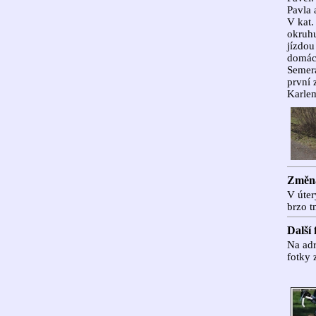
Pavla 
V kat.
okruh
jízdou
domácí
Semerá
první 
Karlem
Změna
V úter
brzo t
Další 
Na adr
fotky 