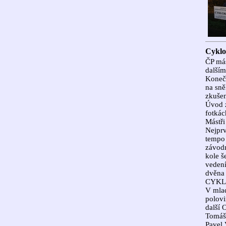
Cyklo
ČP más
další
Konečn
na sně
zkušen
Úvod z
fotkách
Mástři
Nejprv
tempo 
závodn
kole 
vedení
dvěna 
CYKLO
V mlad
polovi
další 
Tomáš 
Pavel.