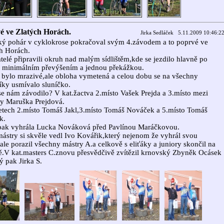
é ve Zlatých Horách.
Jirka Sedláček 5.11.2009 10:46:2
ý pohár v cyklokrose pokračoval svým 4.závodem a to poprvé ve
h Horách.
telé připravili okruh nad malým sídlištěm,kde se jezdilo hlavně po
s minimálním převýšením a jednou překážkou.
 bylo mrazivé,ale obloha vymetená a celou dobu se na všechny
íky usmívalo sluníčko.
se nám závodilo? V kat.žactva 2.místo Vašek Prejda a 3.místo mezi
y Maruška Prejdová.
tech 2.místo Tomáš Jakl,3.místo Tomáš Nováček a 5.místo Tomáš
k.
pak vyhrála Lucka Nováková před Pavlínou Maráčkovou.
ástry si skvěle vedl Ivo Kovářik,který nejenom že vyhrál svou
,ale porazil všechny mástry A.a celkově s eliťáky a juniory skončil na
ě.V kat.masters C.znovu přesvědčivě zvítězil krnovský Zbyněk Ocásek
ý pak Jirka S.