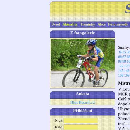
Úvod
Aktuality
Tréninky
Akce
Foto závody
Z fotogalerie
Stránky
34
35
3
66
67
6
98
99
1
122
123
145
146
168
169
Mistr
V Loun
Anketa
MČR pr
Celý t
BlueBoard.cz
dopole
Ubytov
Přihlášení
pohodě
Závodn
Nick
trať s
Heslo
Vašek 