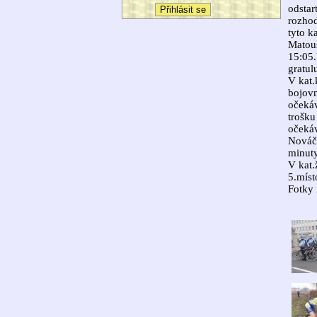
odstar
rozhod
tyto k
Matou
15:05.
gratul
V kat.
bojovn
očekáv
trošku
očekáv
Nováče
minuty
V kat.
5.míst
Fotky 