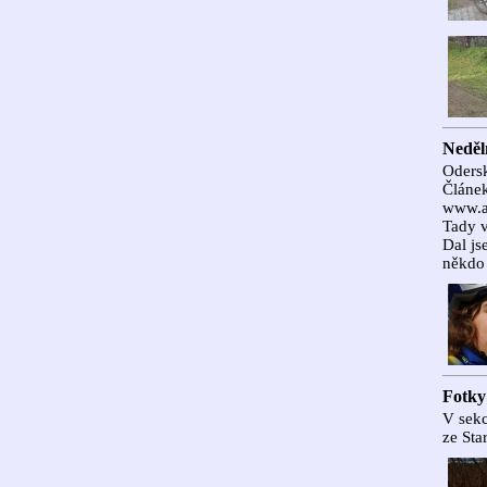
Neděl
Oders
Článek
www.a
Tady v
Dal js
někdo j
Fotky 
V sekc
ze Sta