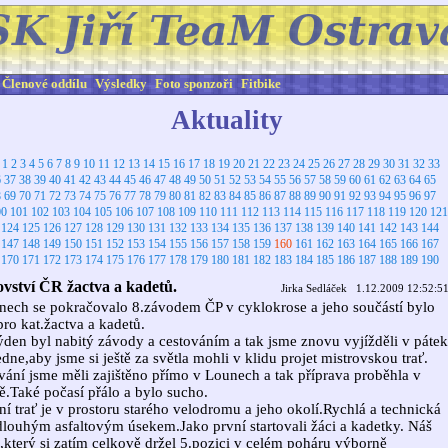
Členové oddílu
Výsledky
Foto sponzoři
Fitbike
Aktuality
:
1
2
3
4
5
6
7
8
9
10
11
12
13
14
15
16
17
18
19
20
21
22
23
24
25
26
27
28
29
30
31
32
33
6
37
38
39
40
41
42
43
44
45
46
47
48
49
50
51
52
53
54
55
56
57
58
59
60
61
62
63
64
65
8
69
70
71
72
73
74
75
76
77
78
79
80
81
82
83
84
85
86
87
88
89
90
91
92
93
94
95
96
97
00
101
102
103
104
105
106
107
108
109
110
111
112
113
114
115
116
117
118
119
120
121
124
125
126
127
128
129
130
131
132
133
134
135
136
137
138
139
140
141
142
143
144
147
148
149
150
151
152
153
154
155
156
157
158
159
160
161
162
163
164
165
166
167
170
171
172
173
174
175
176
177
178
179
180
181
182
183
184
185
186
187
188
189
190
ovství ČR žactva a kadetů.
Jirka Sedláček 1.12.2009 12:52:5
ech se pokračovalo 8.závodem ČP v cyklokrose a jeho součástí bylo
o kat.žactva a kadetů.
ýden byl nabitý závody a cestováním a tak jsme znovu vyjížděli v pátek
dne,aby jsme si ještě za světla mohli v klidu projet mistrovskou trať.
ání jsme měli zajištěno přímo v Lounech a tak příprava proběhla v
.Také počasí přálo a bylo sucho.
í trať je v prostoru starého velodromu a jeho okolí.Rychlá a technická
 dlouhým asfaltovým úsekem.Jako první startovali žáci a kadetky. Náš
,který si zatím celkově držel 5.pozici v celém poháru výborně