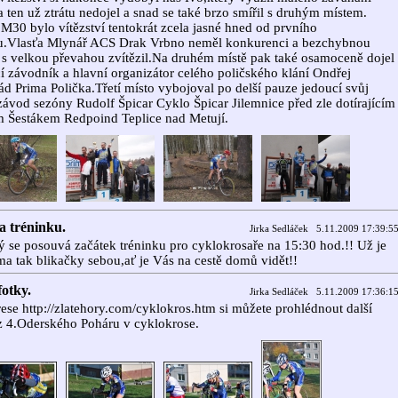
a ten už ztrátu nedojel a snad se také brzo smířil s druhým místem.
 M30 bylo vítězství tentokrát zcela jasné hned od prvního
u.Vlasťa Mlynář ACS Drak Vrbno neměl konkurenci a bezchybnou
 s velkou převahou zvítězil.Na druhém místě pak také osamoceně dojel
 závodník a hlavní organizátor celého poličského klání Ondřej
d Prima Polička.Třetí místo vybojoval po delší pauze jedoucí svůj
závod sezóny Rudolf Špicar Cyklo Špicar Jilemnice před zle dotírajícím
 Šestákem Redpoind Teplice nad Metují.
 tréninku.
Jirka Sedláček 5.11.2009 17:39:5
ý se posouvá začátek tréninku pro cyklokrosaře na 15:30 hod.!! Už je
ma tak blikačky sebou,ať je Vás na cestě domů vidět!!
fotky.
Jirka Sedláček 5.11.2009 17:36:1
ese http://zlatehory.com/cyklokros.htm si můžete prohlédnout další
z 4.Oderského Poháru v cyklokrose.