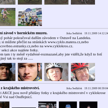
ní závod v hornickém muzeu.
Jirka Sedláček 19.11.2009 14:12:2
ký pohár pokračoval dalším závodem v Ostravě na Landeku.
 si můžete přečíst na stránkách www.cyklo.matera.cz,nebo
csvrbno.estranky.cz,nebo na www.cyklokros.cz.
 sekci akce najdete fotky.
em tam i ty méně vydařené-rozmazané,aby jste viděli,že když to fotí
iný tak to stojí za .....
z krajského mistrovství.
Jirka Sedláček 19.11.2009 00:59:0
i AKCE jsou nově přidány fotky z krajského mistrovství v cyklokrose
ré Vsi nad Ondřejnicí.