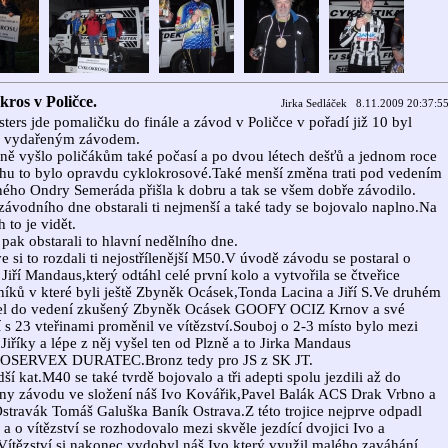
kros v Poličce.
Jirka Sedláček 8.11.2009 20:37:5
ters jde pomaličku do finále a závod v Poličce v pořadí již 10 byl
m vydařeným závodem.
ě vyšlo poličákům také počasí a po dvou létech dešťů a jednom roce
hu to bylo opravdu cyklokrosové.Také menší změna trati pod vedením
ého Ondry Semeráda přišla k dobru a tak se všem dobře závodilo.
ávodního dne obstarali ti nejmenší a také tady se bojovalo naplno.Na
 to je vidět.
 pak obstarali to hlavní nedělního dne.
e si to rozdali ti nejostřílenější M50.V úvodě závodu se postaral o
Jiří Mandaus,který odtáhl celé první kolo a vytvořila se čtveřice
íků v které byli ještě Zbyněk Ocásek,Tonda Lacina a Jiří S.Ve druhém
šel do vedení zkušený Zbyněk Ocásek GOOFY OCIZ Krnov a své
 s 23 vteřinami proměnil ve vítězství.Souboj o 2-3 místo bylo mezi
Jiříky a lépe z něj vyšel ten od Plzně a to Jirka Mandaus
SERVEX DURATEC.Bronz tedy pro JS z SK JT.
ší kat.M40 se také tvrdě bojovalo a tři adepti spolu jezdili až do
ny závodu ve složení náš Ivo Kovářik,Pavel Balák ACS Drak Vrbno a
Ostravák Tomáš Galuška Baník Ostrava.Z této trojice nejprve odpadl
a o vítězství se rozhodovalo mezi skvěle jezdící dvojici Ivo a
Vítězství si nakonec vydobyl náš Ivo,který využil malého zaváhání