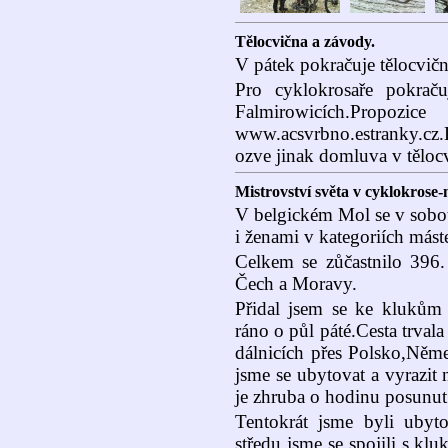
Tělocvična a závody.
V pátek pokračuje tělocvičn
Pro cyklokrosaře pokrač
Falmirowicích.
www.acsvrbno.estranky.cz.
ozve jinak domluva v těloc
Mistrovství světa v cyklokrose-
V belgickém Mol se v sobot
i ženami v kategoriích máste
Celkem se zůčastnilo 396. 
Čech a Moravy.
Přidal jsem se ke klukům 
ráno o půl páté.Cesta trval
dálnicích přes Polsko,Něme
jsme se ubytovat a vyrazit
je zhruba o hodinu posunut
Tentokrát jsme byli uby
středu jsme se spojili s kl