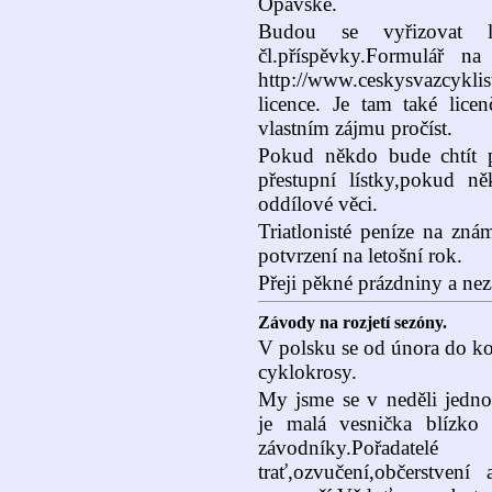
Opavské.
Budou se vyřizovat l
čl.příspěvky.Formulář na
http://www.ceskysvazcykl
licence. Je tam také lice
vlastním zájmu pročíst.
Pokud někdo bude chtít p
přestupní lístky,pokud ně
oddílové věci.
Triatlonisté peníze na zná
potvrzení na letošní rok.
Přeji pěkné prázdniny a nez
Závody na rozjetí sezóny.
V polsku se od února do ko
cyklokrosy.
My jsme se v neděli jedno
je malá vesnička blízko
závodníky.Pořadat
trať,ozvučení,občerstven