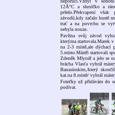
neporučí.Vždyť v sobotu 
12Â°C a sluníčko a rán
pršelo.Překvapení však 
závodů,kdy začalo hustě sn
trať a na povrchu se vyt
nebyla nouze.
Pavlína svůj závod vyhr
kterýma startovala.Marek v 
na 2-3 místě,ale dýchací
5.místo.Mástři startovali sp
Zdeněk Mlynář a jelo se na
brácha Vlasťa vyhrál mást
Banasinskim,/který skon
kat.na 8.místě/ vyhrál mást
Fotečky už přidávám do s
podívat.