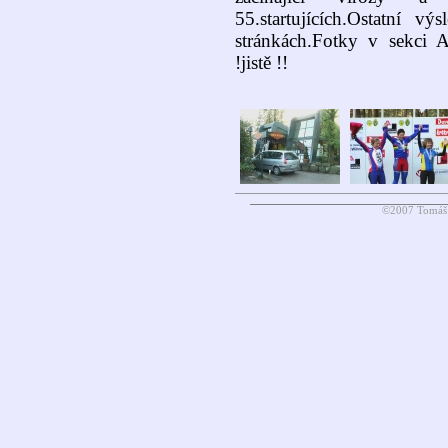
55.startujících.Ostatní v
stránkách.Fotky v sekci A
!jistě !!
©2007 Tomáš