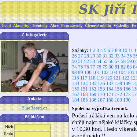
Úvod
Aktuality
Tréninky
Akce
Foto závody
Členové oddílu
Výsledky
Fo
Z fotogalerie
Stránky:
1
2
3
4
5
6
7
8
9
10
11
1
26
27
28
29
30
31
32
33
34
35
3
50
51
52
53
54
55
56
57
58
59
6
74
75
76
77
78
79
80
81
82
83
8
98
99
100
101
102
103
104
105
116
117
118
119
120
121
122
12
133
134
135
136
137
138
139
14
150
151
152
153
154
155
156
15
167
168
169
170
171
172
173
17
Anketa
184
185
186
187
188
189
190
BlueBoard.cz
Společná vyjížďka-trénink.
Počasí už láká ven na kolo a
Přihlášení
chtějí najet nějaké kiláčky 
Nick
v 10,30 hod. Heslo víkendu
Heslo
aspoň pajdu !!