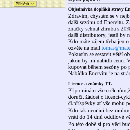
Objednávka doplňků stravy En
Zdravím, chystám se v nejbli
další sezónu od Enervitu. 
značky sehnat zhruba s 20% 
další distributory, jestli by 
Kdo máte zájem třeba jen o
ozvěte na mail
tomas@mate
Pokusím se sestavit větší o
jakou by mi nabídli cenu. V
kupovat během sezóny po p
Nabídka Enervitu je na str
Licence a známky TT.
Připomínám všem členům,ž
doručit žádost o licenci-cyk
čl.příspěvky ať vše mohu p
Kdo tak neučiní bez omluvy
vrátí do 14 dnů oddílové vě
Po této době si pro věci 