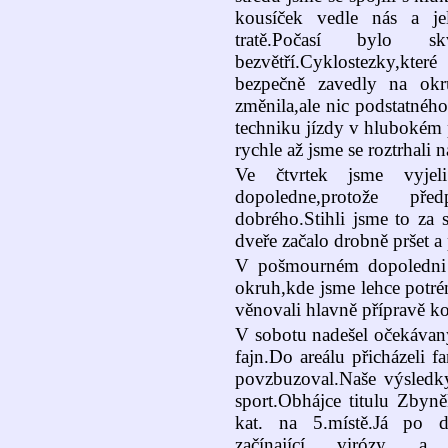
kousíček vedle nás a je
tratě.Počasí bylo 
bezvětří.Cyklostezky,kt
bezpečně zavedly na okru
změnila,ale nic podstatnéh
techniku jízdy v hlubokém p
rychle až jsme se roztrhali 
Ve čtvrtek jsme vyje
dopoledne,protože př
dobrého.Stihli jsme to za 
dveře začalo drobně pršet a 
V pošmourném dopoledni 
okruh,kde jsme lehce potré
věnovali hlavně přípravě ko
V sobotu nadešel očekávan
fajn.Do areálu přicházeli 
povzbuzoval.Naše výsledky
sport.Obhájce titulu Zbyn
kat. na 5.místě.Já po d
začínající virózy 