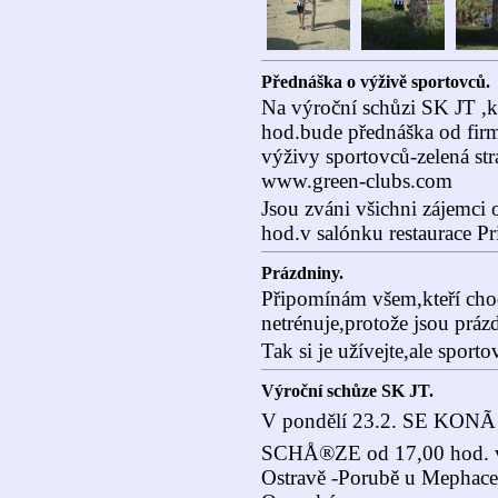
Přednáška o výživě sportovců.
Na výroční schůzi SK JT ,k
hod.bude přednáška od fi
výživy sportovců-zelená st
www.green-clubs.com
Jsou zváni všichni zájemci 
hod.v salónku restaurace P
Prázdniny.
Připomínám všem,kteří chod
netrénuje,protože jsou práz
Tak si je užívejte,ale sport
Výroční schůze SK JT.
V pondělí 23.2. SE KON
SCHÅ®ZE od 17,00 hod. v 
Ostravě -Porubě u Mephace