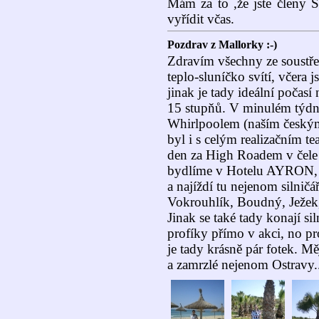
Mám za to ,že jste členy S
vyřídit včas.
Pozdrav z Mallorky :-)
Zdravím všechny ze soustřed
teplo-sluníčko svítí, včera 
jinak je tady ideální počasí
15 stupňů. V minulém týdn
Whirlpoolem (naším českým
byl i s celým realizačním t
den za High Roadem v čele
bydlíme v Hotelu AYRON, k
a najíždí tu nejenom silničář
Vokrouhlík, Boudný, Ježek
Jinak se také tady konají si
profíky přímo v akci, no pro
je tady krásně pár fotek. M
a zamrzlé nejenom Ostravy..