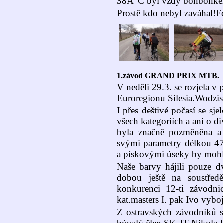
38Â°C byl vždy bonbónke
Prostě kdo nebyl zaváhal!
1.závod GRAND PRIX MTB.
V neděli 29.3. se rozjela v 
Euroregionu Silesia.Wodzis
I přes deštivé počasí se sj
všech kategoriích a ani o d
byla značně pozměněna a 
svými parametry délkou 47
a pískovými úseky by mohl
Naše barvy hájili pouze dv
dobou ještě na soustřed
konkurenci 12-ti závodnic
kat.masters I. pak Ivo vybo
Z ostravských závodníků se
bývalý člen SK JT Nikola 