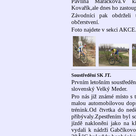
Pavlína Maráčková.V k
Kovařík,ale dnes ho zastoupi
Závodníci pak obdrželi 
občerstvení.
Foto najdete v sekci AKCE
Soustředění SK JT.
Prvním letošním soustředění
slovenský Velký Meder.
Pro nás již známé místo s 
malou automobilovou dopr
trénink.Od čtvrtka do ned
přibývaly.Zpestřením byl sob
jízdě nakloněni jako na k
vydali k nádrži Gabčíkovo.