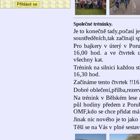
Společné tréninky.
Je to konečně tady,počasí j
soustředěních,tak začínají s
Pro bajkery v úterý v Poru
16,00 hod. a ve čtvrtek 
všechny kat.
Trénink na silnici každou s
16,30 hod.
Začínáme tento čtvrtek !!16.
Dobré oblečení,přilba,reze
Na trénink v Bělském lese 
půl hodiny předem z Porub
OMF,kdo se chce přidat má
Jinak nic nového je to jako 
Těší se na Vás v plné sestav