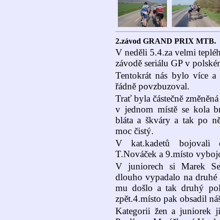
2.závod GRAND PRIX MTB.
V neděli 5.4.za velmi teplé
závodě seriálu GP v polsk
Tentokrát nás bylo více a
řádně povzbuzoval.
Trať byla částečně změněná
v jednom místě se kola br
bláta a škváry a tak po n
moc čistý.
V kat.kadetů bojovali 
T.Nováček a 9.místo vybojo
V juniorech si Marek Se
dlouho vypadalo na druhé 
mu došlo a tak druhý pol
zpět.4.místo pak obsadil n
Kategorii žen a juniorek j