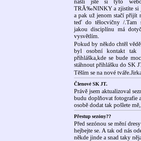
našli jste si tyto web
TRÃ‰NINKY a zjistíte si ja
a pak už jenom stačí přijít 
teď do tělocvičny /.Tam
jakou disciplínu má doty
vysvětlím.
Pokud by někdo chtěl vědět
byl osobní kontakt tak
přihláška,kde se bude moc
stáhnout přihlášku do SK J
Těším se na nové tváře.Jirk
Členové SK JT.
Právě jsem aktualizoval sez
budu doplňovat fotografie 
osobě dodat tak pošlete mě
Přestup sezóny??
Před sezónou se mění dresy
hejbejte se. A tak od nás o
někde jinde a snad taky něj