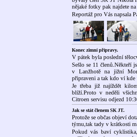
nějaké fotky pak najdete n
Reportáž pro Vás napsala P
Konec zimní přípravy.
V pátek byla poslední tělo
Sešlo se 11 členů.Někteří 
v Lanžhotě na jižní Mora
připraveni a tak kdo ví kde 
Je třeba již najíždět kil
blíží.Proto v neděli všich
Citroen servisu odjezd 10:3
Jak se stát členem SK JT.
Protože se občas objeví dot
týmu,tak tady v krátkosti m
Pokud vás baví cyklistika