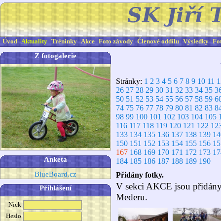
Úvod
Aktuality
Tréninky
Akce
Foto závody
Členové oddílu
Výsledky
Fo
Z fotogalerie
Stránky:
1
2
3
4
5
6
7
8
9
10
11
1
26
27
28
29
30
31
32
33
34
35
3
50
51
52
53
54
55
56
57
58
59
6
74
75
76
77
78
79
80
81
82
83
8
98
99
100
101
102
103
104
105
116
117
118
119
120
121
122
12
133
134
135
136
137
138
139
14
150
151
152
153
154
155
156
15
167
168
169
170
171
172
173
17
Anketa
184
185
186
187
188
189
190
BlueBoard.cz
Přidány fotky.
V sekci AKCE jsou přidány 
Přihlášení
Mederu.
Nick
Heslo