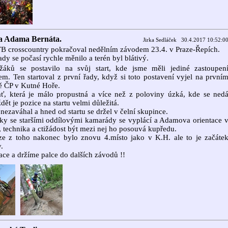
 Adama Bernáta.
Jirka Sedláček 30.4.2017 10:52:0
B crosscountry pokračoval nedělním závodem 23.4. v Praze-Řepích.
ady se počasí rychle měnilo a terén byl blátivý.
.žáků se postavilo na svůj start, kde jsme měli jediné zastoupen
. Ten startoval z první řady, když si toto postavení vyjel na první
ě ČP v Kutné Hoře.
ať, která je málo propustná a více než z poloviny úzká, kde se ned
ždět je pozice na startu velmi důležitá.
ezaváhal a hned od startu se držel v čelní skupince.
ky se staršími oddílovými kamarády se vyplácí a Adamova orientace 
, technika a ctižádost být mezi nej ho posouvá kupředu.
ze z toho nakonec bylo znovu 4.místo jako v K.H. ale to je začáte
.
ace a držíme palce do dalších závodů !!