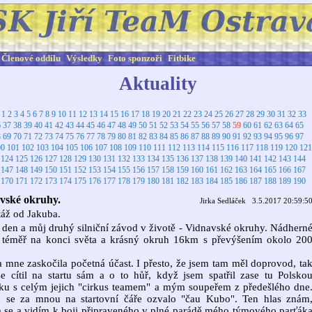
Členové oddílu
Výsledky
Foto sponzoři
Fitbike
Aktuality
:
1
2
3
4
5
6
7
8
9
10
11
12
13
14
15
16
17
18
19
20
21
22
23
24
25
26
27
28
29
30
31
32
33
6
37
38
39
40
41
42
43
44
45
46
47
48
49
50
51
52
53
54
55
56
57
58
59
60
61
62
63
64
65
8
69
70
71
72
73
74
75
76
77
78
79
80
81
82
83
84
85
86
87
88
89
90
91
92
93
94
95
96
97
00
101
102
103
104
105
106
107
108
109
110
111
112
113
114
115
116
117
118
119
120
121
124
125
126
127
128
129
130
131
132
133
134
135
136
137
138
139
140
141
142
143
144
147
148
149
150
151
152
153
154
155
156
157
158
159
160
161
162
163
164
165
166
167
170
171
172
173
174
175
176
177
178
179
180
181
182
183
184
185
186
187
188
189
190
vské okruhy.
Jirka Sedláček 3.5.2017 20:59:5
áž od Jakuba.
den a můj druhý silniční závod v životě - Vidnavské okruhy. Nádhern
, téměř na konci světa a krásný okruh 16km s převýšením okolo 20
 mne zaskočila početná účast. I přesto, že jsem tam měl doprovod, ta
e cítil na startu sám a o to hůř, když jsem spatřil zase tu Polsko
ku s celým jejich "cirkus teamem" a mým soupeřem z předešlého dne
 se za mnou na startovní čáře ozvalo "čau Kubo". Ten hlas znám
 se a vidím k boji připraveného v plné parádě mého týmového parťák