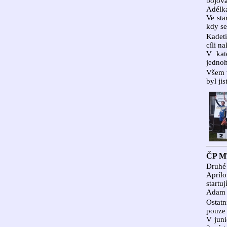
bojova
Adélka
Ve sta
kdy se
Kadeti
cíli n
V kat
jednoh
Všem v
byl jis
ČP MT
Druhé 
Aprílo
startu
Adam 
Ostatn
pouze 
V juni