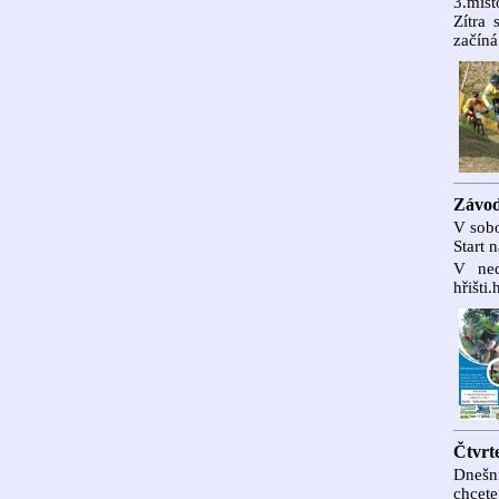
3.míst
Zítra
začíná
Závod
V sob
Start 
V ned
hřišti.
Čtvrte
Dnešní
chcete