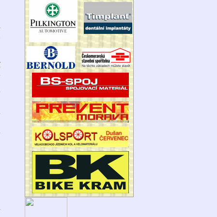
0
í
m
á
v
k