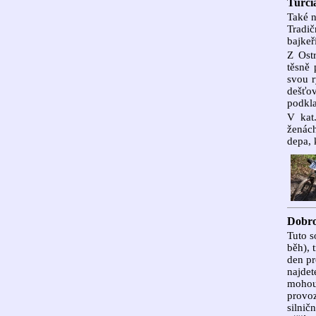
Turči
Také n
Tradič
bajkeř
Z Ost
těsně 
svou r
dešťo
podkla
V kat
ženách
depa, 
Dobro
Tuto s
běh), 
den pr
najde
mohou 
provoz
silnič