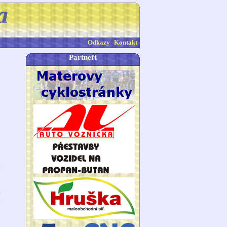
Odkazy
Kontakt
Partneři
0
é
0
k
u
.
,
a