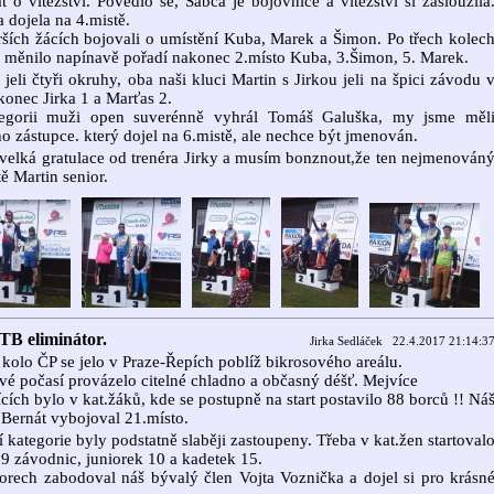
t o vítězství. Povedlo se, Sabča je bojovnice a vítězství si zasloužila
 dojela na 4.mistě.
rších žácích bojovali o umístění Kuba, Marek a Šimon. Po třech kolec
 měnilo napínavě pořadí nakonec 2.místo Kuba, 3.Šimon, 5. Marek.
 jeli čtyři okruhy, oba naši kluci Martin s Jirkou jeli na špici závodu 
akonec Jirka 1 a Marťas 2.
egorii muži open suverénně vyhrál Tomáš Galuška, my jsme měl
o zástupce. který dojel na 6.mistě, ale nechce být jmenován.
elká gratulace od trenéra Jirky a musím bonznout,že ten nejmenován
tě Martin senior.
B eliminátor.
Jirka Sedláček 22.4.2017 21:14:3
kolo ČP se jelo v Praze-Řepích poblíž bikrosového areálu.
vé počasí provázelo citelné chladno a občasný déšť. Mejvíce
jících bylo v kat.žáků, kde se postupně na start postavilo 88 borců !! Ná
Bernát vybojoval 21.místo.
í kategorie byly podstatně slaběji zastoupeny. Třeba v kat.žen startoval
9 závodnic, juniorek 10 a kadetek 15.
orech zabodoval náš bývalý člen Vojta Voznička a dojel si pro krásn