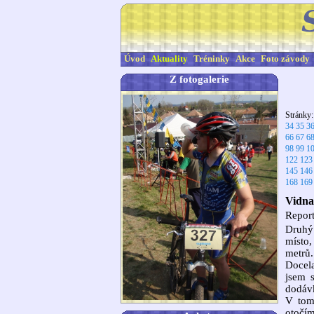
Úvod
Aktuality
Tréninky
Akce
Foto závody
Z fotogalerie
Stránky
34
35
3
66
67
6
98
99
1
122
123
145
146
168
169
Vidna
Report
Druhý 
místo
metrů.
Docela
jsem s
dodáv
V tom
otočím