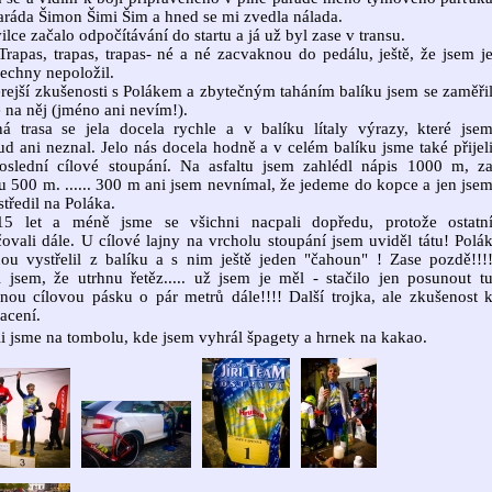
ráda Šimon Šimi Šim a hned se mi zvedla nálada.
ilce začalo odpočítávání do startu a já už byl zase v transu.
 Trapas, trapas, trapas- né a né zacvaknou do pedálu, ještě, že jsem j
echny nepoložil.
rejší zkušenosti s Polákem a zbytečným taháním balíku jsem se zaměři
 na něj (jméno ani nevím!).
á trasa se jela docela rychle a v balíku lítaly výrazy, které jse
d ani neznal. Jelo nás docela hodně a v celém balíku jsme také přijel
oslední cílové stoupání. Na asfaltu jsem zahlédl nápis 1000 m, z
u 500 m. ...... 300 m ani jsem nevnímal, že jedeme do kopce a jen jse
středil na Poláka.
15 let a méně jsme se všichni nacpali dopředu, protože ostatn
ovali dále. U cílové lajny na vrcholu stoupání jsem uviděl tátu! Polá
ou vystřelil z balíku a s nim ještě jeden "čahoun" ! Zase pozdě!!!
 jsem, že utrhnu řetěz..... už jsem je měl - stačilo jen posunout t
nou cílovou pásku o pár metrů dále!!!! Další trojka, ale zkušenost 
acení.
i jsme na tombolu, kde jsem vyhrál špagety a hrnek na kakao.