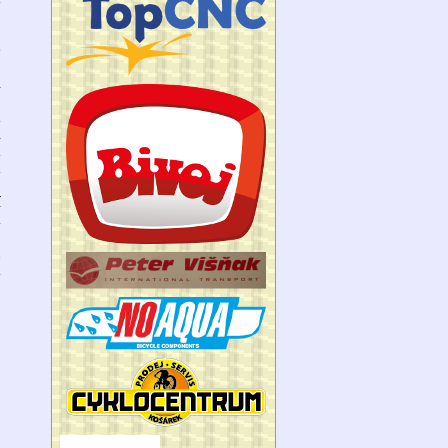
e
l
m
i
a
m
í
k
!
u
k