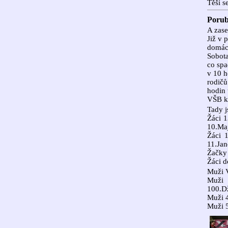
Těší s
Porub
A zase
Již v 
domácí
Sobota
co spa
v 10 h
rodičů
hodin 
VŠB k
Tady j
Žáci 1
10.Maj
Žáci 
11.Jan
Žačky
Žáci d
Muži 
Muži 
100.D
Muži 
Muži 5