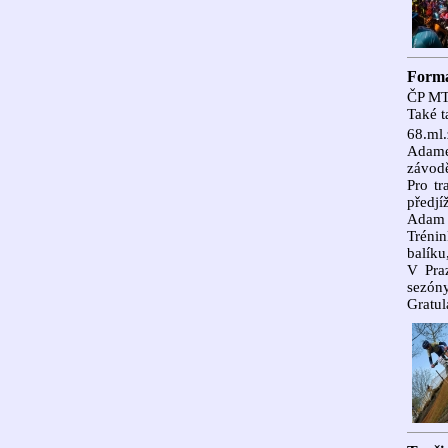
Forma
ČP MT
Také t
68.ml
Adamem
závod
Pro tr
předjí
Adam n
Trénin
balíku
V Pra
sezóny
Gratul