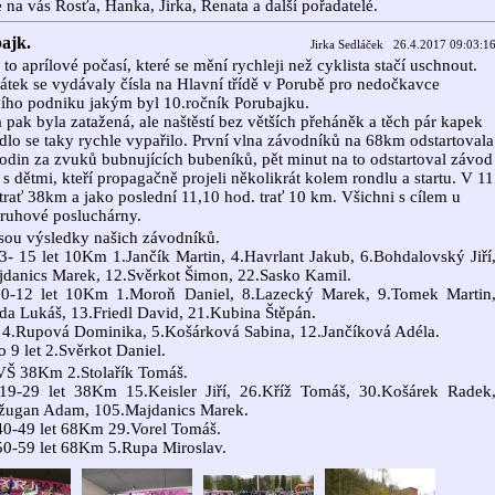
e na vás Rosťa, Hanka, Jirka, Renata a další pořadatelé.
ajk.
Jirka Sedláček 26.4.2017 09:03:1
 to aprílové počasí, které se mění rychleji než cyklista stačí uschnout.
pátek se vydávaly čísla na Hlavní třídě v Porubě pro nedočkavce
ho podniku jakým byl 10.ročník Porubajku.
 pak byla zatažená, ale naštěstí bez větších přeháněk a těch pár kapek
dlo se taky rychle vypařilo. První vlna závodníků na 68km odstartovala
odin za zvuků bubnujících bubeníků, pět minut na to odstartoval závod
 s dětmi, kteří propagačně projeli několikrát kolem rondlu a startu. V 11
trať 38km a jako poslední 11,10 hod. trať 10 km. Všichni s cílem u
ruhové posluchárny.
sou výsledky našich závodníků.
3- 15 let 10Km 1.Jančík Martin, 4.Havrlant Jakub, 6.Bohdalovský Jiří
danics Marek, 12.Svěrkot Šimon, 22.Sasko Kamil.
10-12 let 10Km 1.Moroň Daniel, 8.Lazecký Marek, 9.Tomek Martin
da Lukáš, 13.Friedl David, 21.Kubina Štěpán.
 4.Rupová Dominika, 5.Košárková Sabina, 12.Jančíková Adéla.
o 9 let 2.Svěrkot Daniel.
VŠ 38Km 2.Stolařík Tomáš.
19-29 let 38Km 15.Keisler Jiří, 26.Kříž Tomáš, 30.Košárek Radek
žugan Adam, 105.Majdanics Marek.
40-49 let 68Km 29.Vorel Tomáš.
0-59 let 68Km 5.Rupa Miroslav.