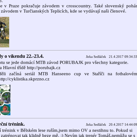
o.
 se v Praze pokračuje závodem v crosscountry. Také slovenský pohá
 závodem v Turčianských Teplicích, kde se vydávají naši členové.
y o víkendu 22.-23.4.
Jirka Sedláček 21.4.2017 09:34:3
otu se jede domácí MTB závod PORUBAJK pro všechny kategorie.
na Hlavní třídě http://porubajk.cz
ěli začíná seriál MTB Hanseeno cup ve Staříči na fotbalové
http://cyklistika.skprzno.cz
ční trénink.
Jirka Sedláček 20.4.2017 14:44:0
 trénink v Bělském lese ruším,jsem mimo OV a nestihnu to. Pokud si
 zatrénovat tak klidně beze mě. :) Nevím jak trenér Tomáš,nemůžu se s