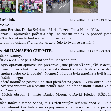
 trénink.
Jirka Sedláček 25.4.2017 19:22:5
VALA !!
dama Bernáta, Danka Svěrkota, Marka Lazeckého a Honzu Vala.
nezalekli aprílováho počasí a přijeli na dnešní trénink. V pohodě jsm
oďku dvacet na techniku s jedním mini závodem.
te byli vy ostatní ?? a neříkejte, že pršelo to bych se zasmál!!
l seriál HANSSENO CUP MTB.
Jirka Sedláček 24.4.2017 23:06:3
áž od Kamily.
li 23.4.2017 se jel 1.závod seriálu Hanseeno cup.
 bylo opravdu aprílove. Na prezentaci jsme přijeli všichni ještě v dešti
jmenším závodníkům už vykukovalo sluníčko. Zato ti starší si užili 
i sněhu ( nebo co to padalo). Nicméně výprava byla úspěšná a byli jsm
v každé kategorii.
nácté hodině se postavili na start předžáci na jeden 1,5 km okruh, kd
 Svěrkot vystartoval a ostatní neměli šanci ho předběhnout. Ondra Vál
na 12.místě.
 žácích obsadil 1. místo Daniel Moroň, 6.David Friedel, 8.Štěpá
a.
kách udávala tempo Sabča, ta i s přetrhnutým řetězem hned v 1 kol
a doběhnout kus trati a na vypůjčeném kole znovu ze čtvrté pozic