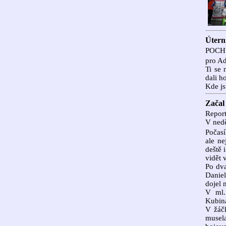
Úterní
POCH
pro A
Ti se 
dali h
Kde js
Zača
Report
V nedě
Počasí
ale ne
deště 
vidět 
Po dva
Daniel
dojel 
V ml.
Kubin
V žáč
musel