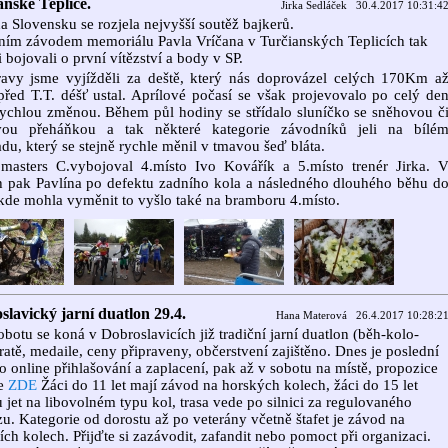
anské Teplice.
Jirka Sedláček 30.4.2017 10:31:4
a Slovensku se rozjela nejvyšší soutěž bajkerů.
ním závodem memoriálu Pavla Vríčana v Turčianských Teplicích tak
i bojovali o první vítězství a body v SP.
ravy jsme vyjížděli za deště, který nás doprovázel celých 170Km a
před T.T. déšť ustal. Aprílové počasí se však projevovalo po celý de
ychlou změnou. Během půl hodiny se střídalo sluníčko se sněhovou č
vou přeháňkou a tak některé kategorie závodníků jeli na bílé
du, který se stejně rychle měnil v tmavou šeď bláta.
.masters C.vybojoval 4.místo Ivo Kovářík a 5.místo trenér Jirka. 
 pak Pavlína po defektu zadního kola a následného dlouhého běhu d
kde mohla vyměnit to vyšlo také na bramboru 4.místo.
slavický jarní duatlon 29.4.
Hana Materová 26.4.2017 10:28:2
obotu se koná v Dobroslavicích již tradiční jarní duatlon (běh-kolo-
tratě, medaile, ceny připraveny, občerstvení zajištěno. Dnes je poslední
o online přihlašování a zaplacení, pak až v sobotu na místě, propozice
te
ZDE
Žáci do 11 let mají závod na horských kolech, žáci do 15 let
jet na libovolném typu kol, trasa vede po silnici za regulovaného
u. Kategorie od dorostu až po veterány včetně štafet je závod na
ních kolech. Přijďte si zazávodit, zafandit nebo pomoct při organizaci.