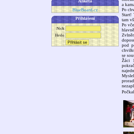
Anketa
a kama
Po chv
BlueBoard.cz
Start!
Přihlášení
tam vš
Po vče
Nick
hlavně
Zvlněn
Heslo
doposu
pod p
chvilk
se sou
Žáci 
pokrač
najedn
Myslel
prorad
nezapl
Počkal