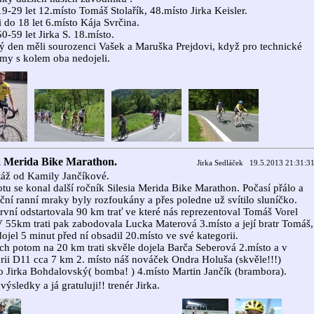
9-29 let 12.místo Tomáš Stolařík, 48.místo Jirka Keisler.
i do 18 let 6.místo Kája Svrčina.
0-59 let Jirka S. 18.místo.
 den měli sourozenci Vašek a Maruška Prejdovi, když pro technické
my s kolem oba nedojeli.
ia Merida Bike Marathon.
Jirka Sedláček 19.5.2013 21:31:3
áž od Kamily Jančíkové.
tu se konal další ročník Silesia Merida Bike Marathon. Počasí přálo a
ční ranní mraky byly rozfoukány a přes poledne už svítilo sluníčko.
rvní odstartovala 90 km trať ve které nás reprezentoval Tomáš Vorel
V 55km trati pak zabodovala Lucka Materová 3.místo a její bratr Tomáš,
dojel 5 minut před ní obsadil 20.místo ve své kategorii.
ch potom na 20 km trati skvěle dojela Barča Seberová 2.místo a v
rii D11 cca 7 km 2. místo náš nováček Ondra Holuša (skvěle!!!)
o Jirka Bohdalovský( bomba! ) 4.místo Martin Jančík (brambora).
výsledky a já gratuluji!! trenér Jirka.