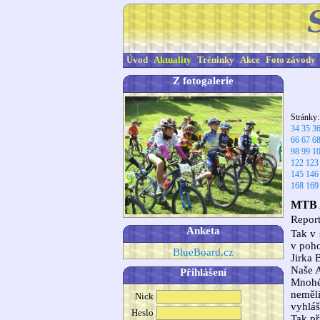
Úvod
Aktuality
Tréninky
Akce
Foto závody
Z fotogalerie
Stránky
34
35
3
66
67
6
98
99
1
122
123
145
146
168
169
MTB A
Report
Anketa
Tak v 
v poho
BlueBoard.cz
Jirka 
Naše A
Přihlášení
Mnohé 
neměli
Nick
vyhláš
Heslo
Tak pří