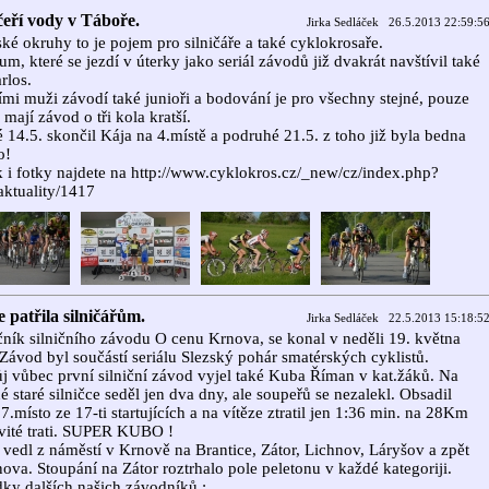
čeří vody v Táboře.
Jirka Sedláček 26.5.2013 22:59:5
ké okruhy to je pojem pro silničáře a také cyklokrosaře.
ium, které se jezdí v úterky jako seriál závodů již dvakrát navštívil také
rlos.
ními muži závodí také junioři a bodování je pro všechny stejné, pouze
 mají závod o tři kola kratší.
 14.5. skončil Kája na 4.místě a podruhé 21.5. z toho již byla bedna
o!
 i fotky najdete na http://www.cyklokros.cz/_new/cz/index.php?
ktuality/1417
 patřila silničářům.
Jirka Sedláček 22.5.2013 15:18:5
čník silničního závodu O cenu Krnova, se konal v neděli 19. května
Závod byl součástí seriálu Slezský pohár smatérských cyklistů.
j vůbec první silniční závod vyjel také Kuba Říman v kat.žáků. Na
é staré silničce seděl jen dva dny, ale soupeřů se nezalekl. Obsadil
7.místo ze 17-ti startujících a na vítěze ztratil jen 1:36 min. na 28Km
vité trati. SUPER KUBO !
vedl z náměstí v Krnově na Brantice, Zátor, Lichnov, Láryšov a zpět
ova. Stoupání na Zátor roztrhalo pole peletonu v každé kategoriji.
ky dalších našich závodníků :