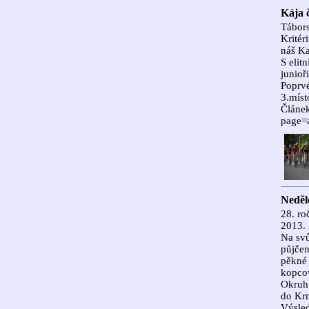
Kája 
Tábors
Kritér
náš Ka
S elit
junioři
Poprvé
3.míst
Článek
page=a
Neděle
28. ro
2013. 
Na svů
půjčen
pěkné 
kopco
Okruh 
do Krn
Výsled