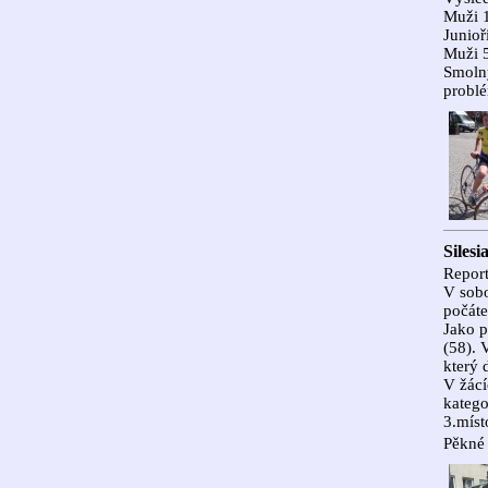
Muži 1
Junioř
Muži 5
Smolný
problé
Siles
Report
V sobo
počáte
Jako p
(58). 
který 
V žácí
katego
3.míst
Pěkné 