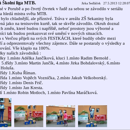
á Školní liga MTB.
Jirka Sedláček 27.5.2013 12:28:0
é v Porubě a po čtvrtý čtvrtek v řadě za sebou se závodilo v seriálu
a hledá mistra světa MTB.
 bylo chladnější, ale příznivé. Tráva v areálu ZŠ Sekaniny byla
ná jako na tenisovém kurtě, tak se skvěle závodilo. Okruh doznal
h změn, které budou i napříště, neboť prostory jsou výborné a
íci tak budou prokazovat své umění v nových situacích.
s Verčou přijeli na svých FESTKÁCH, které budily obdiv mezi
í a odprezentovaly všechny zájemce. Dále se postaraly o výsledky a
ování. Vše klaplo na 100%.
ky našich závodníků :
ky 1.místo Adélka Jančíková, kluci 1.místo Radim Bernold .
 5.třídy 3.místo Martin Jančík, 4.místo Jirka Bohdalovský, 6.místo
 Holuša.
třídy 1.Kuba Říman.
třída 1.místo Vojtěch Voznička, 2.místo Jakub Velkoborský.
třídy 1.místo Denis Frič.
třídy 1.místo Jan Kresta.
í 1.místo Robin Motloch, 1.místo Pavlína Maráčková.