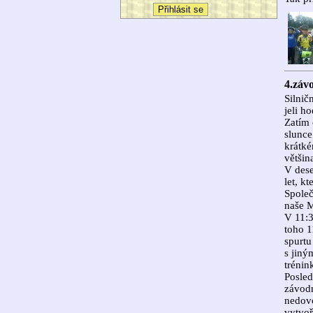
4.záv
Silnič
jeli h
Zatím 
slunce
krátké
většin
V dese
let, k
Společ
naše M
V 11:3
toho 1
spurtu
s jiný
trénin
Posled
závodn
nedovo
vytvoř