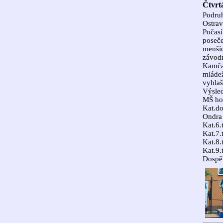
Čtvrt
Podruh
Ostrav
Počasí
poseče
menšíc
závodn
Kamča 
mládež
vyhlaš
Výsled
MŠ hol
Kat.do
Ondra
Kat.6.
Kat.7.
Kat.8.
Kat.9.
Dospěl