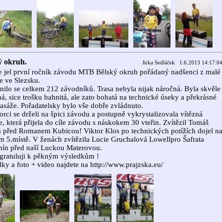
ý okruh.
Jirka Sedláček 1.6.2013 14:17:0
e jel první ročník závodu MTB Bělský okruh pořádaný nadšenci z malé
e ve Slezsku.
nilo se celkem 212 závodníků. Trasa nebyla nijak náročná. Byla skvěle
á, sice trošku bahnitá, ale zato bohatá na technické úseky a překrásné
pasáže. Pořadatelsky bylo vše dobře zvládnuto.
orci se drželi na špici závodu a postupně vykrystalizovala vítězná
e, která přijela do cíle závodu s náskokem 30 vteřin. Zvítězil Tomáš
 před Romanem Kubicou! Viktor Klos po technických potížích dojel n
 5.místě. V ženách zvítězila Lucie Gruchalová Lowellpro Šafrata
ín před naší Luckou Materovou.
gratuluji k pěkným výsledkům !
ky a foto + video najdete na http://www.prajzska.eu/