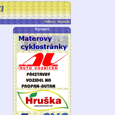
Odkazy
Kontakt
Partneři
1
a
o
o
o