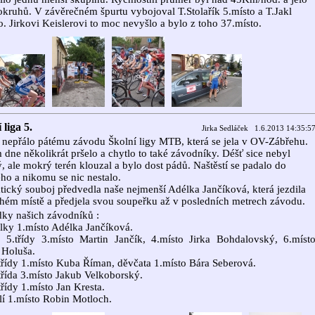
okruhů. V závěrečném špurtu vybojoval T.Stolařík 5.místo a T.Jakl
o. Jirkovi Keislerovi to moc nevyšlo a bylo z toho 37.místo.
 liga 5.
Jirka Sedláček 1.6.2013 14:35:5
 nepřálo pátému závodu Školní ligy MTB, která se jela v OV-Zábřehu.
dne několikrát pršelo a chytlo to také závodníky. Déšť sice nebyl
, ale mokrý terén klouzal a bylo dost pádů. Naštěstí se padalo do
o a nikomu se nic nestalo.
ický souboj předvedla naše nejmenší Adélka Jančíková, která jezdila
hém místě a předjela svou soupeřku až v posledních metrech závodu.
ky našich závodníků :
ky 1.místo Adélka Jančíková.
 5.třídy 3.místo Martin Jančík, 4.místo Jirka Bohdalovský, 6.míst
 Holuša.
třídy 1.místo Kuba Říman, děvčata 1.místo Bára Seberová.
třída 3.místo Jakub Velkoborský.
třídy 1.místo Jan Kresta.
í 1.místo Robin Motloch.