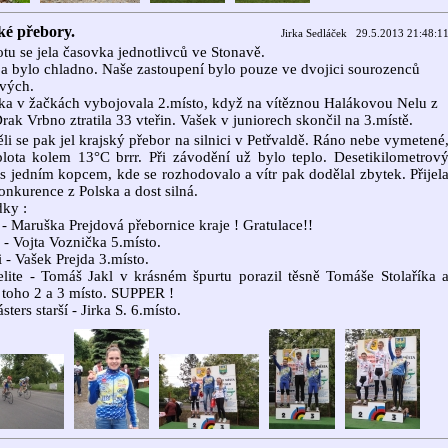
ké přebory.
Jirka Sedláček 29.5.2013 21:48:1
tu se jela časovka jednotlivců ve Stonavě.
 a bylo chladno. Naše zastoupení bylo pouze ve dvojici sourozenců
vých.
a v žačkách vybojovala 2.místo, když na vítěznou Halákovou Nelu z
ak Vrbno ztratila 33 vteřin. Vašek v juniorech skončil na 3.místě.
li se pak jel krajský přebor na silnici v Petřvaldě. Ráno nebe vymetené
plota kolem 13°C brrr. Při závodění už bylo teplo. Desetikilometrov
s jedním kopcem, kde se rozhodovalo a vítr pak dodělal zbytek. Přijel
onkurence z Polska a dost silná.
ky :
- Maruška Prejdová přebornice kraje ! Gratulace!!
i - Vojta Voznička 5.místo.
i - Vašek Prejda 3.místo.
lite - Tomáš Jakl v krásném špurtu porazil těsně Tomáše Stolaříka 
 toho 2 a 3 místo. SUPPER !
ters starší - Jirka S. 6.místo.