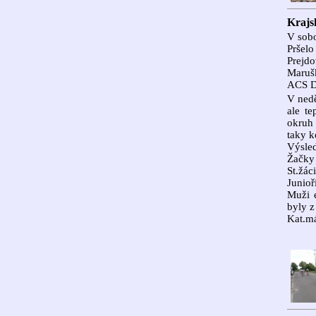
Krajs
V sobo
Pršelo
Prejdo
Marušk
ACS Dr
V nedě
ale te
okruh 
taky k
Výsled
Žačky 
St.žác
Junioř
Muži e
byly z
Kat.más