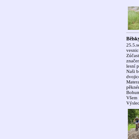
Bělsk
25.5.s
vesnic
Zúčast
značen
lesní 
Naši b
dvojic
Matera
pěkném
Bohum
Všem 
Výsled