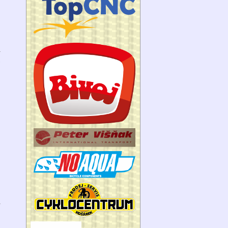
9
.
i