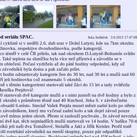
od seriálu SPAC.
Jirka Sedláček 3.6.2013 17:47:0
ní cyklisté si v neděli 2.6. dali sraz v Dolní Lutyni, kde na 7km okruhu
odinovku, respektive dvouhodinovku, podle kategorijí.
co téměř v celé ČR pršelo, tak nad okruhem D.Lutyně-Bohumín svítilo
. Také teplota na sluníčku byla více než příznivá a závodilo se v
m oblečení. Počasí vydrželo až do páté hodiny odpolední, kdy už
a závodníků byla doma a pak začalo pršet.
t hodin odstartovaly kategorie žen do 30 let, nad 30 let a mužů nad 60
teří jeli hodinovku což znamenalo 5 okruhů.
ně s těmito kategoriemi startovali také žáci do 15 let a tady zvítězila
aruška Prejdová!
0 startovali dvě kategorie mužů a s nimi junioři na dvě hodiny a bylo z
1 okruhů s průměrem těsně nad 40 Km/hod. Jirka S. v závěrečném
 obsadil 6.místo. Smolař Vašek Prejda musel měnit zadní kolo po střetu
m závodníkem, který mu vyčesal zadní kolo a tak dojel závod pouze
kově mínus jeden okruh. Přesto si zaslouží pochvalu , že závod nevzdal
ní dvě kat. těch nejmladších mužů startovali ve 14 hodin. V balíku 70-t
íků jeli naši dva Tomášové, Stolařík a Jakl a Jiřík Keisler. Profil tratě
lil roztrhání závodníků na menší skupiny, pouze pár odpadlíků
ilo jednu menší skupinu. Rychlostní průměr byl nad 45Km/hod. a jelo