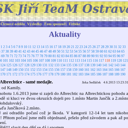
Členové oddílu
Výsledky
Foto sponzoři
Fitbike
Aktuality
:
1
2
3
4
5
6
7
8
9
10
11
12
13
14
15
16
17
18
19
20
21
22
23
24
25
26
27
28
29
30
31
32
33
6
37
38
39
40
41
42
43
44
45
46
47
48
49
50
51
52
53
54
55
56
57
58
59
60
61
62
63
64
65
8
69
70
71
72
73
74
75
76
77
78
79
80
81
82
83
84
85
86
87
88
89
90
91
92
93
94
95
96
97
00
101
102
103
104
105
106
107
108
109
110
111
112
113
114
115
116
117
118
119
120
121
124
125
126
127
128
129
130
131
132
133
134
135
136
137
138
139
140
141
142
143
144
147
148
149
150
151
152
153
154
155
156
157
158
159
160
161
162
163
164
165
166
167
170
171
172
173
174
175
176
177
178
179
180
181
182
183
184
185
186
187
188
189
190
lbrechtice - samé medajle.
Jirka Sedláček 4.6.2013 13:23:3
 od Kamily.
sobotu 1.6.2013 jsme si zajeli do Albrechtic na Albrechtickou pohodu 
dě si kluci ve dvou okruzích dojeli pro 1.místo Martin Jančík a 2.míst
Bohdalovský.
ďa Jančíková 2.místo.
asi odradilo počasí což je škoda. V kategorii 12-14 let tam nikoh
! Přitom počasí jsme měli objednané, pršelo před závodem a pak až p
ení.
ště!!! slavit den dětí se dá i sportem.