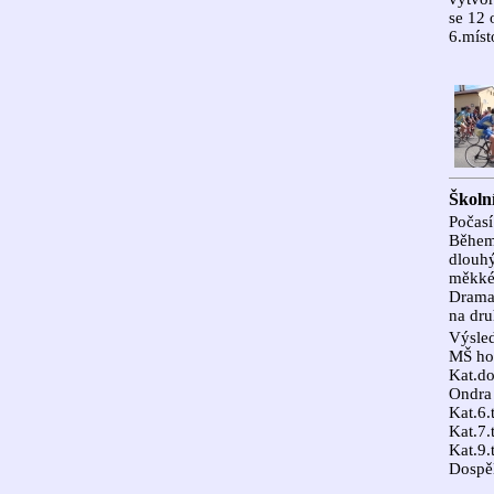
se 12 
6.míst
Školní
Počasí
Během 
dlouhý
měkkéh
Dramat
na dru
Výsled
MŠ hol
Kat.do
Ondra
Kat.6.
Kat.7.
Kat.9.
Dospěl