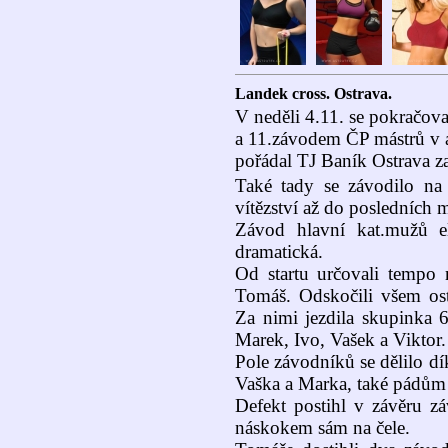
Landek cross. Ostrava.
V neděli 4.11. se pokračov
a 11.závodem ČP mástrů v 
pořádal TJ Baník Ostrava za 
Také tady se závodilo na 
vítězství až do posledních m
Závod hlavní kat.mužů el
dramatická.
Od startu určovali tempo n
Tomáš. Odskočili všem ost
Za nimi jezdila skupinka 
Marek, Ivo, Vašek a Viktor.
Pole závodníků se dělilo dí
Vaška a Marka, také pádům 
Defekt postihl v závěru zá
náskokem sám na čele.