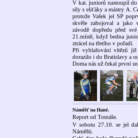
V kat. juniorů nastoupil do
síly s eliťáky a mástry A. 
protože Vašek jel SP poprv
skvěle zabojoval a jako 
závodě dopředu před své
21.místě, když bedna junio
ztrácel na třetího v pořadí.
Při vyhlašování vítězů již
dorazilo i do Bratislavy a o
Doma nás už čekal první sn
Náměšť na Hané.
Report od Tomáše.
V sobotu 27.10. se jel da
Náměšti.