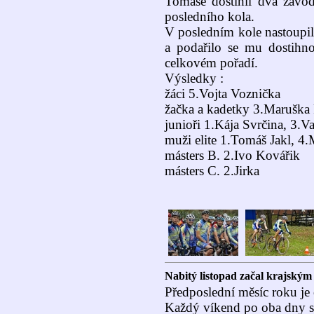
Tomáše dostihli dva závodn
posledního kola.
V posledním kole nastoup
a podařilo se mu dostihno
celkovém pořadí.
Výsledky :
žáci 5.Vojta Voznička
žačka a kadetky 3.Maruška
junioři 1.Kája Svrčina, 3.V
muži elite 1.Tomáš Jakl, 4
másters B. 2.Ivo Kovářik
másters C. 2.Jirka
Nabitý listopad začal krajský
Předposlední měsíc roku je
Každý víkend po oba dny s