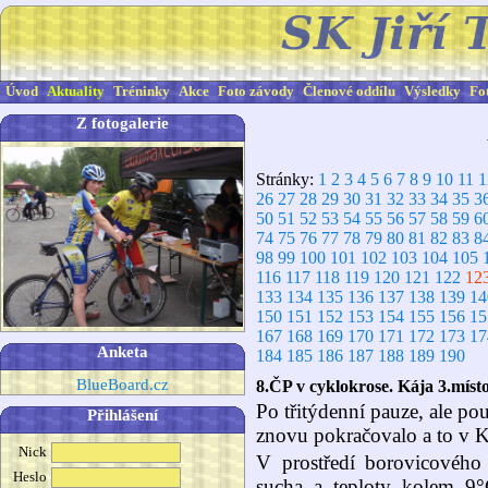
Úvod
Aktuality
Tréninky
Akce
Foto závody
Členové oddílu
Výsledky
Fo
Z fotogalerie
Stránky:
1
2
3
4
5
6
7
8
9
10
11
1
26
27
28
29
30
31
32
33
34
35
3
50
51
52
53
54
55
56
57
58
59
6
74
75
76
77
78
79
80
81
82
83
8
98
99
100
101
102
103
104
105
116
117
118
119
120
121
122
12
133
134
135
136
137
138
139
14
150
151
152
153
154
155
156
15
167
168
169
170
171
172
173
17
Anketa
184
185
186
187
188
189
190
BlueBoard.cz
8.ČP v cyklokrose. Kája 3.místo
Po třitýdenní pauze, ale po
Přihlášení
znovu pokračovalo a to v K
Nick
V prostředí borovicového
Heslo
sucha a teploty kolem 9