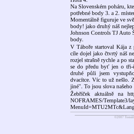
Na Slovenském poháru, kter
potřebné body 3. a 2. míst
Momentálně figuruje ve svět
body! jako druhý náš nejle
Johnson Controls TJ Auto Š
body.
V Táboře startoval Kája z 
cíle dojel jako čtvrtý náš n
rozjel strašně rychle a po s
se do předu byť jen o tři-
druhé půli jsem vystupň
dvacítce. Víc to už nešlo. 
jiné". To jsou slova našeho 
Žebříček aktuálně na htt
NOFRAMES/Template3/lay
MenuId=MTU2MTc&Lang
©2007 Tomáš