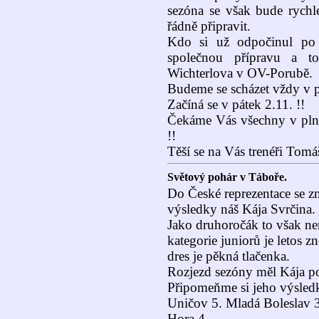
sezóna se však bude rychle
řádně připravit.
Kdo si už odpočinul po s
společnou přípravu a t
Wichterlova v OV-Porubě.
Budeme se scházet vždy v p
Začíná se v pátek 2.11. !!
Čekáme Vás všechny v plné 
!!
Těší se na Vás trenéři Tomáš
Světový pohár v Táboře.
Do České reprezentace se zn
výsledky náš Kája Svrčina.
Jako druhoročák to však n
kategorie juniorů je letos z
dres je pěkná tlačenka.
Rozjezd sezóny měl Kája po
Připomeňme si jeho výsled
Uničov 5. Mladá Boleslav 3
Hora 4.