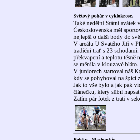
Světový pohár v cyklokrose.
Také nedělní Státní svátek
Československa měl sportovn
nejlepší o další body do sv
V areálu U Svatého Jiří v P
tradiční trať s 23 schodami
překvapení a teplotu těsně n
se měnila v klouzavé bláto.
V juniorech startoval náš K
kdy se pohyboval na špici 
Jak to vše bylo a jak pak v
článečku, který slíbil napsat
Zatím pár fotek z trati v s
Polsko - Maslonskie.