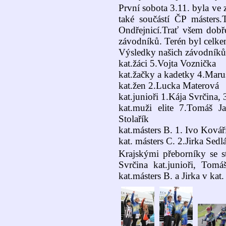
První sobota 3.11. byla ve
také součástí ČP másters
Ondřejnicí.Trať všem dobř
závodníků. Terén byl celkem
Výsledky našich závodníků
kat.žáci 5.Vojta Voznička
kat.žačky a kadetky 4.Maru
kat.žen 2.Lucka Materová
kat.junioři 1.Kája Svrčina,
kat.muži elite 7.Tomáš J
Stolařík
kat.másters B. 1. Ivo Kovář
kat. másters C. 2.Jirka Sedl
Krajskými přeborníky se s
Svrčina kat.junioři, Tomá
kat.másters B. a Jirka v kat.