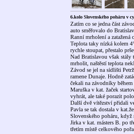
6.kolo Slovenského poháru v cy
Zatím co se jedna část záv
auto směřovalo do Bratislav
Ranní mrholení a zatažená 
Teplota taky nízká kolem 4
rychle stoupat, přestalo prš
Nad Bratislavou však stály
mrholit, naštěstí teplota ne
Závod se jel na sídlišti Pe
ramene Dunaje. Hodně zatá
čekali na závodníky běhe
Maruška v kat. žaček starto
vyhrát, ale také porazit pol
Další dvě vítězství přidali v
Pavla se tak dostala v kat.ž
Slovenského poháru, když má
Jirka v kat. másters B. po tř
třetím místě celkového pořad