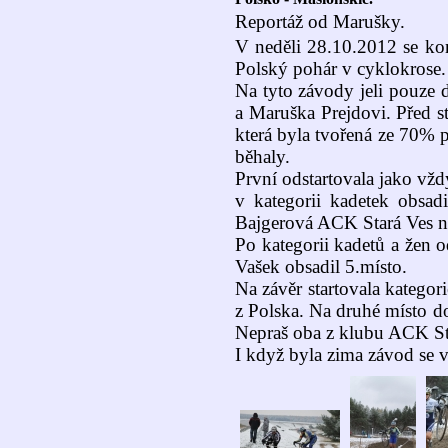
Reportáž od Marušky.
V neděli 28.10.2012 se ko
Polský pohár v cyklokrose.
Na tyto závody jeli pouze 
a Maruška Prejdovi. Před st
která byla tvořená ze 70% p
běhaly.
První odstartovala jako vž
v kategorii kadetek obsad
Bajgerová ACK Stará Ves n
Po kategorii kadetů a žen o
Vašek obsadil 5.místo.
Na závěr startovala kategori
z Polska. Na druhé místo d
Nepraš oba z klubu ACK Sta
I když byla zima závod se 