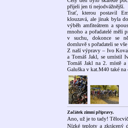
Celý den bylo škaredé poča
přijeli jen ti nejodvážnější.
Trať, kterou postavil E
klouzavá, ale jinak byla d
výběh amfiteátrem a spous
mnoho a pořadatelé měli p
v suchu, dokonce se něk
domluvě s pořadateli se vše 
Z naší výpravy – Ivo Kova
a Tomáš Jakl, se umístil I
Tomáš Jakl na 2. místě a
Galuška v kat.M40 také na 4
Začátek zimní přípravy.
Ano, už je to tady! Tělocvi
Nízké teploty a zkrácený 