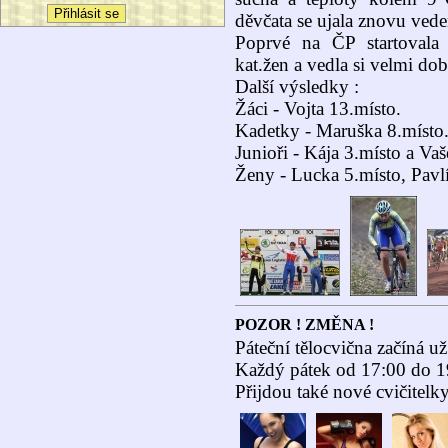
děvčata se ujala znovu vede
Poprvé na ČP startovala
kat.žen a vedla si velmi dob
Další výsledky :
Žáci - Vojta 13.místo.
Kadetky - Maruška 8.místo
Junioři - Kája 3.místo a Va
Ženy - Lucka 5.místo, Pavl
POZOR ! ZMĚNA !
Páteční tělocvična začíná u
Každý pátek od 17:00 do 1
Přijdou také nové cvičitelky