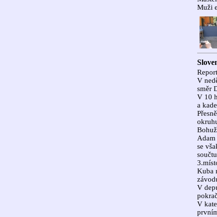
Muži el
Slove
Report
V nedě
směr 
V 10 h
a kad
Přesně
okruhu
Bohuže
Adam l
se vša
součtu
3.míst
Kuba r
závodu
V depu
pokrač
V kate
prvním