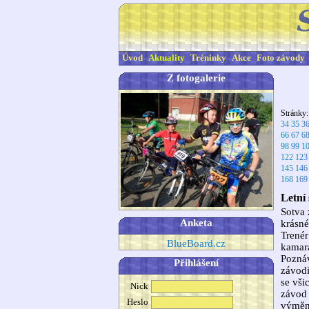
Úvod
Aktuality
Tréninky
Akce
Foto závody
Z fotogalerie
Stránky
34
35
3
66
67
6
98
99
1
122
123
145
146
168
169
Letní 
Sotva 
Anketa
krásné
Trenér
BlueBoard.cz
kamará
Poznáv
Přihlášení
závodi
se vši
Nick
závod 
Heslo
výměna