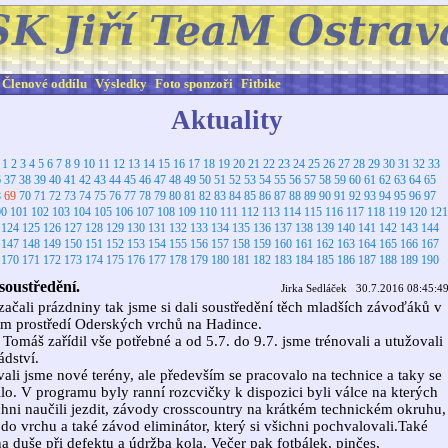
Členové oddílu
Výsledky
Foto sponzoři
Fitbike
Aktuality
:
1
2
3
4
5
6
7
8
9
10
11
12
13
14
15
16
17
18
19
20
21
22
23
24
25
26
27
28
29
30
31
32
33
6
37
38
39
40
41
42
43
44
45
46
47
48
49
50
51
52
53
54
55
56
57
58
59
60
61
62
63
64
65
8
69
70
71
72
73
74
75
76
77
78
79
80
81
82
83
84
85
86
87
88
89
90
91
92
93
94
95
96
97
00
101
102
103
104
105
106
107
108
109
110
111
112
113
114
115
116
117
118
119
120
121
124
125
126
127
128
129
130
131
132
133
134
135
136
137
138
139
140
141
142
143
144
147
148
149
150
151
152
153
154
155
156
157
158
159
160
161
162
163
164
165
166
167
170
171
172
173
174
175
176
177
178
179
180
181
182
183
184
185
186
187
188
189
190
soustředění.
Jirka Sedláček 30.7.2016 08:45:4
začali prázdniny tak jsme si dali soustředění těch mladších závoďáků v
m prostředí Oderských vrchů na Hadince.
 Tomáš zařídil vše potřebné a od 5.7. do 9.7. jsme trénovali a utužovali
dství.
ali jsme nové terény, ale především se pracovalo na technice a taky se
lo. V programu byly ranní rozcvičky k dispozici byli válce na kterých
chni naučili jezdit, závody crosscountry na krátkém technickém okruhu,
do vrchu a také závod eliminátor, který si všichni pochvalovali.Také
 duše při defektu a údržba kola. Večer pak fotbálek, pinčes,