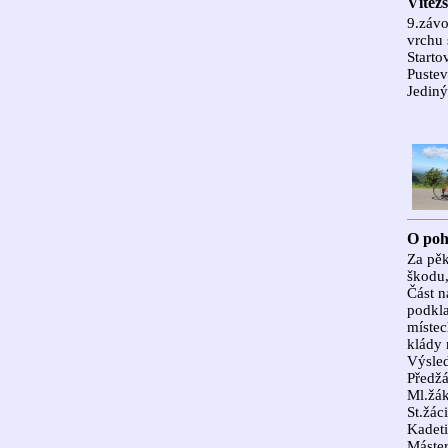
Vítěz
9.závo
vrchu 
Starto
Pustev
Jediný
O poh
Za pěk
škodu,
Část n
podkla
místec
klády 
Výsled
Předžá
Ml.žák
St.žác
Kadeti
Máster