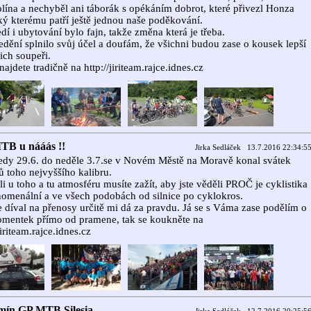
lína a nechyběl ani táborák s opékáním dobrot, které přivezl Honza
ý kterému patří ještě jednou naše poděkování.
edí i ubytování bylo fajn, takže změna která je třeba.
edění splnilo svůj účel a doufám, že všichni budou zase o kousek lepší
jich soupeři.
najdete tradičně na http://jiriteam.rajce.idnes.cz
B u nááás !!
Jirka Sedláček 13.7.2016 22:34:5
edy 29.6. do neděle 3.7.se v Novém Městě na Moravě konal svátek
ů toho nejvyššího kalibru.
i u toho a tu atmosféru musíte zažít, aby jste věděli PROČ je cyklistika
nomenální a ve všech podobách od silnice po cyklokros.
 díval na přenosy určitě mi dá za pravdu. Já se s Váma zase podělím o
mentek přímo od pramene, tak se koukněte na
jiriteam.rajce.idnes.cz
ín GP MTB Silesia.