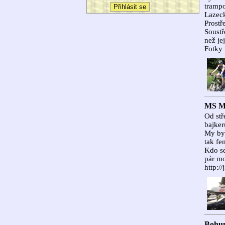
trampo
Lazeck
Prostř
Soustř
než je
Fotky 
MS MT
Od stř
bajker
My byl
tak fe
Kdo se
pár mo
http://
Bohum