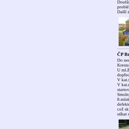
Doufám
problé
Další 
ČP Br
Do ned
Kresta
U ml.ž
dopřed
V kat.
V kat.
starto
Smolný
8.míst
defekt
což sk
stíhat