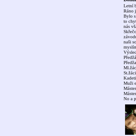
Letní 
Ráno j
Bylo s
to chy
nás vš
Skřečo
závodu
naši s
myslím
Výsled
Předžá
Předža
Ml.žác
St.žác
Kadeti
Muži el
Máster
Máster
No a 