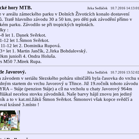
ické hory MTB.
Jirka Sedláček 10.7.2016 14:13:0
e v areálu zámeckého parku v Dolních Životicích konalo dostavení
ů. Tratě hlavního závodu 30 a 50 km, pro děti pak závodění přímo v
ém parku. Závodilo se při tropických teplotách.
ky :
-8 let 1. Danek Svěrkot.
1-12 let 1.Šimon Svěrkot.
11-12 let 2. Dominika Rupová.
3+ let 1. Martin Jančík, 2.Jirka Bohdalovský.
0km junioři 4. Ondra Holuša.
rs M50 7.Mirek Rupa.
de Javorový.
Jirka Sedláček 10.7.2016 13:52:0
 závodem v seriálu Slezského poháru silničářů byla časovka do vrchu 
ným startem do vrchu Javorový u Třince. Již 19.ročník tohoto závodu
TYRA – Stáje (penzion Stáje) a cíl na vrcholu u chaty Javorový 964m
řilákal necelou stovku závodníků. Naše barvy hájil znovu jen jediný
ík a to v kat.ml.žáků Šimon Svěrkot. Šimonovi však kopce svědčí a
val krásné 3.místo !