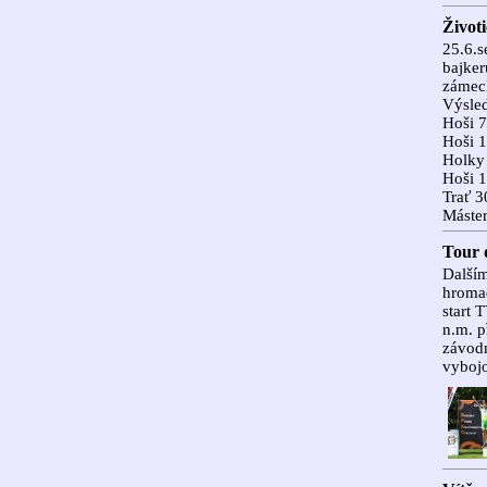
Život
25.6.s
bajker
zámeck
Výsled
Hoši 7
Hoši 1
Holky 
Hoši 1
Trať 3
Máste
Tour 
Dalším
hromad
start 
n.m. p
závodn
vybojo