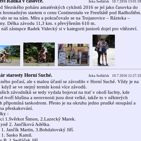
ství Radka v časovce.
Jirka Sedláček 10.7.2016 13:01:5
d Slezského poháru amatérských cyklistů 2016 se jel jako časovka do
s hromadným startem o cenu Continentalu ve Frenštátě pod Radhoštěm
valo se na nám. Míru a pokračovalo se na Trojanovice – Ráztoka –
ny. Délka závodu 11,3 km. s převýšením 610 m.
 náš zástupce Radek Videcký si v kategorii juniorů dojel pro vítězství.
ár starosty Horní Suché.
Jirka Sedláček 10.7.2016 12:27:2
ného počasí, ale s malou účastí se závodilo v Horní Suché. Vždy je na
 když se ve stejný termín koná více závodů.
ašich závodníků se tedy vydala bojovat na trať v okolí šachty, kde
d tvoří hlušina a nerovnosti jsou dost velké, takže to v některých
h připomíná tankodrom. Přesto je na okruhu jedno prudké stoupání a
na přeskakování.
ky :
ci 1.Svěrkot Šimon, 2.Lazecký Marek.
yně 2. Jančíková Adélka.
i 1. Jančík Martin, 3.Bohdalovský Jiří.
 1. Sasko Kamil.
s B. 1.Sedláček Jiří.