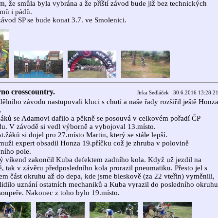
, že smůla byla vybrána a že příští závod bude již bez technických
mů i pádů.
závod SP se bude konat 3.7. ve Smolenici.
no crosscountry.
Jirka Sedláček 30.6.2016 13:28:2
ělního závodu nastupovali kluci s chutí a naše řady rozšířil ještě Honz
.
áků se Adamovi dařilo a pěkně se posouvá v celkovém pořadí ČP
u. V závodě si vedl výborně a vybojoval 13.místo.
st.žáků si dojel pro 27.místo Martin, který se stále lepší.
muži expert obsadil Honza 19.příčku což je zhruba v polovině
vního pole.
 víkend zakončil Kuba defektem zadního kola. Když už jezdil na
ě, tak v závěru předposledního kola prorazil pneumatiku. Přesto jel s
em část okruhu až do depa, kde jsme bleskově (za 22 vteřin) vyměnili,
lidilo uznání ostatních mechaniků a Kuba vyrazil do posledního okruhu
 soupeře. Nakonec z toho bylo 19.místo.