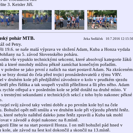
ite 3. Keisler Jiří.
nský pohár MTB.
Jirka Sedláček 10.7.2016 12:15:5
áž od Petry.
li 19.6. se naše malá výprava ve složení Adam, Kuba a Honza vydala
Dohňany na 5. závod Slovenského poháru.
odin vše vypuklo technickými sekcemi, které absolvují kategorie žáků
etů a které mnohdy můžou pěkně zamíchat konečným pořadím.
 v poledne se jako první z našich na start postavil Adam. Na zkráceném
 se brzy dostal do čela před trojici pronásledovatelů z týmu VRV.
l v druhém kole při předjíždění závodnice o kolo v prudkém sjezdu
etěl přes řídítka a tak soupeři využili příležitost a šli přes něho. Adam
k rychle otřepal a v posledním kole se ještě dotáhl na druhé místo. V
 s trestnými sekundami z technických sekcí z toho bylo nakonec pěkné
o.
ozjel svůj závod taky velmi dobře a po prvním kole byl na čele
. Bohužel opět měl smůlu a ve druhém kole při výjezdu přetrhl řetěz.
, které nebylo naštěstí daleko jsme řetěz zpravili a Kuba tak mohl
ovat v závodě a dojel nakonec na 8.místě.
gorii Elite se na start postavil Honza. I on měl bohužel pád hned v
 kole, ale závod na šest kol dokončil a skončil na 13.místě.