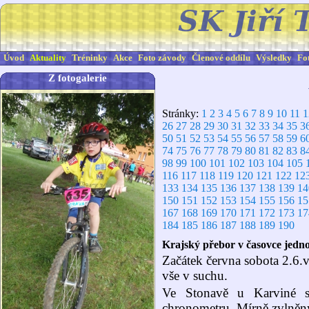
Úvod
Aktuality
Tréninky
Akce
Foto závody
Členové oddílu
Výsledky
Fo
Z fotogalerie
Stránky:
1
2
3
4
5
6
7
8
9
10
11
1
26
27
28
29
30
31
32
33
34
35
3
50
51
52
53
54
55
56
57
58
59
6
74
75
76
77
78
79
80
81
82
83
8
98
99
100
101
102
103
104
105
116
117
118
119
120
121
122
12
133
134
135
136
137
138
139
14
150
151
152
153
154
155
156
15
167
168
169
170
171
172
173
17
184
185
186
187
188
189
190
Krajský přebor v časovce jedno
Začátek června sobota 2.6.
vše v suchu.
Ve Stonavě u Karviné s
chronometru. Mírně zvlněný 