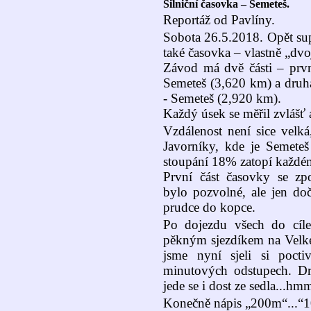
Silniční časovka – Semeteš.
Reportáž od Pavlíny.
Sobota 26.5.2018. Opět su
také časovka – vlastně „dv
Závod má dvě části – první
Semeteš (3,620 km) a druhá
- Semeteš (2,920 km).
Každý úsek se měřil zvlášť 
Vzdálenost není sice velk
Javorníky, kde je Semeteš
stoupání 18% zatopí každé
První část časovky se zpo
bylo pozvolné, ale jen doč
prudce do kopce.
Po dojezdu všech do cíle
pěkným sjezdíkem na Velké 
jsme nyní sjeli si pocti
minutových odstupech. Druh
jede se i dost ze sedla...h
Konečně nápis „200m“...“100