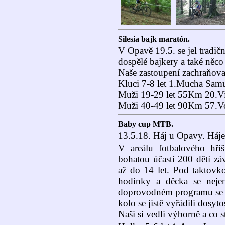
Silesia bajk maratón.
V Opavě 19.5. se jel tradi
dospělé bajkery a také něco 
Naše zastoupení zachraňoval 
Kluci 7-8 let 1.Mucha Samu
Muži 19-29 let 55Km 20.V
Muži 40-49 let 90Km 57.V
Baby cup MTB.
13.5.18. Háj u Opavy. Há
V areálu fotbalového hři
bohatou účastí 200 dětí zá
až do 14 let. Pod taktovk
hodinky a děcka se neje
doprovodném programu se 
kolo se jistě vyřádili dosytos
Naši si vedli výborně a co st