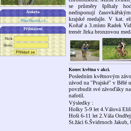
se průměry šplhaly ho
Anketa
nedisponují časovkářským
krajské medajle. V kat. el
BlueBoard.cz
Koňař a 3.místo Radek Vid
Přihlášení
trenér Jirka bronzovou meda
Nick
Heslo
Konec května v akci.
Posledním květnovým závod
závod na "Prajské" v Bělé u
povzbudit své závoďáky na 
nafotil.
Výsledky :
Holky 5-9 let 4.Válová Eliš
Hoši 6-11 let 2.Vála Ondřej
St.žáci 6.Švidrnoch Jakub,