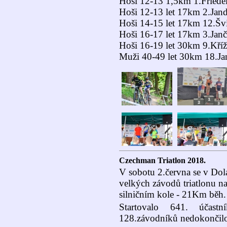
Hoši 12-13 1,5km 1.Friede
Hoši 12-13 let 17km 2.Jan
Hoši 14-15 let 17km 12.Šv
Hoši 16-17 let 17km 3.Janč
Hoši 16-19 let 30km 9.Kří
Muži 40-49 let 30km 18.Jan
Czechman Triatlon 2018.
V sobotu 2.června se v Dol
velkých závodů triatlonu n
silničním kole - 21Km běh.
Startovalo 641. účast
128.závodníků nedokončilo