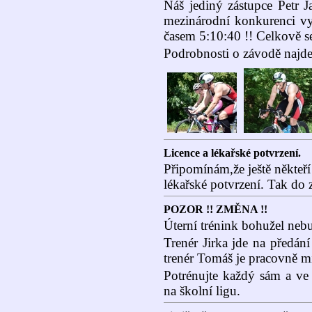
Náš jediný zástupce Petr J
mezinárodní konkurenci vyb
časem 5:10:40 !! Celkově se
Podrobnosti o závodě najdet
Licence a lékařské potvrzení.
Připomínám,že ještě někteří
lékařské potvrzení. Tak do z
POZOR !! ZMĚNA !!
Úterní trénink bohužel neb
Trenér Jirka jde na předá
trenér Tomáš je pracovně m
Potrénujte každý sám a ve
na školní ligu.