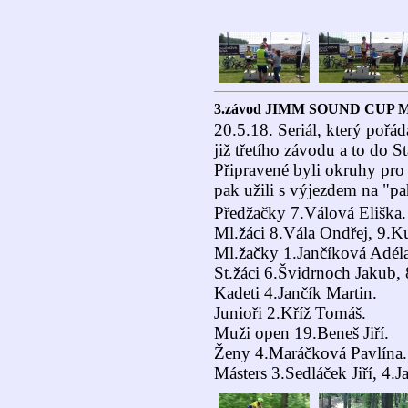
3.závod JIMM SOUND CUP 
20.5.18. Seriál, který pořá
již třetího závodu a to do St
Připravené byli okruhy pro 
pak užili s výjezdem na "p
Předžačky 7.Válová Eliška.
Ml.žáci 8.Vála Ondřej, 9.K
Ml.žačky 1.Jančíková Adéla
St.žáci 6.Švidrnoch Jakub,
Kadeti 4.Jančík Martin.
Junioři 2.Kříž Tomáš.
Muži open 19.Beneš Jiří.
Ženy 4.Maráčková Pavlína.
Másters 3.Sedláček Jiří, 4.J