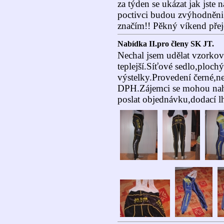
za týden se ukázat jak jste n
poctivci budou zvýhodněni 
značím!! Pěkný víkend přeje
Nabídka II.pro členy SK JT.
Nechal jsem udělat vzorkov
teplejší.Síťové sedlo,ploch
výstelky.Provedení černé,
DPH.Zájemci se mohou nahl
poslat objednávku,dodací l