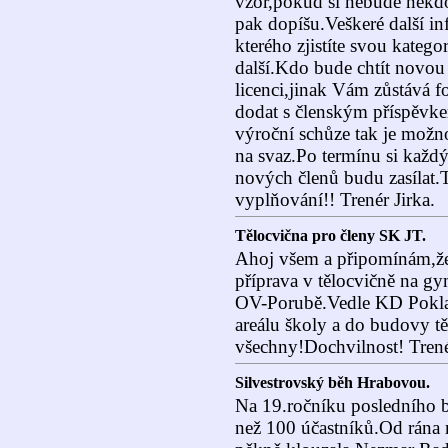
vzor,pokud si nebude někdo
pak dopíšu.Veškeré další in
kterého zjistíte svou kategori
další.Kdo bude chtít novou 
licenci,jinak Vám zůstává 
dodat s členským příspěvk
výroční schůze tak je možn
na svaz.Po termínu si každ
nových členů budu zasílat.
vyplňování!! Trenér Jirka.
Tělocvična pro členy SK JT.
Ahoj všem a připomínám,že
příprava v tělocvičně na g
OV-Porubě.Vedle KD Pokla
areálu školy a do budovy tě
všechny!Dochvilnost! Trené
Silvestrovský běh Hrabovou.
Na 19.ročníku posledního b
než 100 účastníků.Od rána m