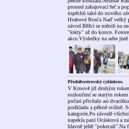
pěkně klouzala.Nezmar Rade
pronesl zahajovací řeč a p
úspěchů také do nového záv
Hrabové Rosťa Naď velký př
závod.Běžci se měnili na sn
"lokty" až do konce. Fotore
akce.Výsledky na sebe jist
Předsilvestrovský cyklokros.
V Krnově již druhým rokem
rozloučení se starým rokem
počasí přivítalo asi dvacít
podkladu a pěkně svižně. 
kategorie.Po závodě všichni
napekla paní Ocásková a za
hlavně ještě "pokecali".Na 