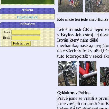
Anketa
BlueBoard.cz
Kdo maže ten jede aneb Honza B
Přihlášení
Letošní mistr ČR a nejen v
Nick
v Bryksy.Jeho stroj jej dov
Heslo
Ištván,který nám dělal
mechanika,maséra,navigátora
také všechny fotky před,bě
tuto fotoreportáž v sekci ak
Cyklokros v Polsku.
Právě jsme se vrátili z prv
jsme zavítali do polského 
kolem 8Â°C chvílemi vysvit