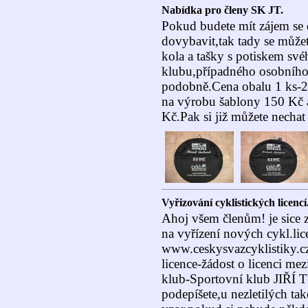
Nabídka pro členy SK JT.
Pokud budete mít zájem se 
dovybavit,tak tady se může
kola a tašky s potiskem sv
klubu,případného osobního 
podobně.Cena obalu 1 ks-
na výrobu šablony 150 Kč a
Kč.Pak si již můžete nechat
Vyřizování cyklistických licencí
Ahoj všem členům! je sice z
na vyřízení nových cykl.li
www.ceskysvazcyklistiky.cz 
licence-žádost o licenci me
klub-Sportovní klub JIŘÍ 
podepíšete,u nezletilých ta