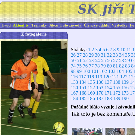
Úvod
Aktuality
Tréninky
Akce
Foto závody
Členové oddílu
Výsledky
Fo
Z fotogalerie
Stránky:
1
2
3
4
5
6
7
8
9
10
11
1
26
27
28
29
30
31
32
33
34
35
3
50
51
52
53
54
55
56
57
58
59
6
74
75
76
77
78
79
80
81
82
83
8
98
99
100
101
102
103
104
105
116
117
118
119
120
121
122
12
133
134
135
136
137
138
139
14
150
151
152
153
154
155
156
15
167
168
169
170
171
172
173
17
184
185
186
187
188
189
190
Pořádné bláto vyzuje i závodní
Tak toto je bez komentáře.U