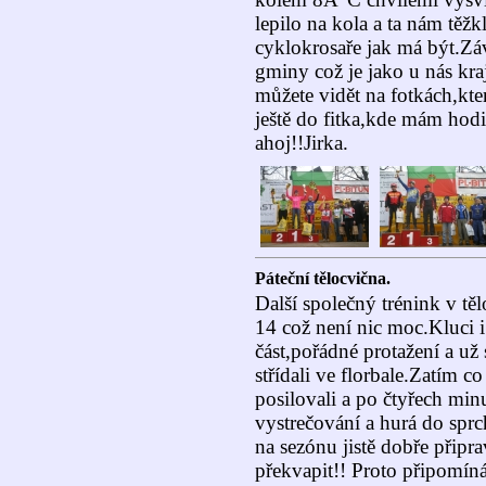
lepilo na kola a ta nám tě
cyklokrosaře jak má být.Záv
gminy což je jako u nás kra
můžete vidět na fotkách,kte
ještě do fitka,kde mám hod
ahoj!!Jirka.
Páteční tělocvična.
Další společný trénink v tě
14 což není nic moc.Kluci i
část,pořádné protažení a už 
střídali ve florbale.Zatím c
posilovali a po čtyřech min
vystrečování a hurá do sprc
na sezónu jistě dobře připra
překvapit!! Proto připomín