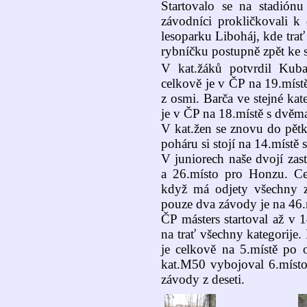
Startovalo se na stadiónu
závodníci prokličkovali k 
lesoparku Liboháj, kde tra
rybníčku postupně zpět ke 
V kat.žáků potvrdil Kuba
celkově je v ČP na 19.míst
z osmi. Barča ve stejné kat
je v ČP na 18.místě s dvěm
V kat.žen se znovu do pětk
poháru si stojí na 14.místě
V juniorech naše dvojí zas
a 26.místo pro Honzu. Ce
když má odjety všechny z
pouze dva závody je na 46.
ČP másters startoval až v 
na trať všechny kategorije
je celkově na 5.místě po o
kat.M50 vybojoval 6.místo 
závody z deseti.