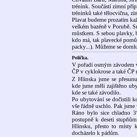
trénink. Součástí zimní pří
tréninků také tělocvična, zi
Plavat budeme prozatím ka
velkém bazéně v Porubě. 
můstkem. S sebou plavky, br
kdo má, tak plavecké pomůc
packy...). Můžeme se domluvi
Polička.
V pořadí osmým závodem v P
ČP v cyklokrose a také ČP 
Z Hlinska jsme se přesunu
kde jsme měli zajištěno ub
kde se také závodilo.
Po ubytování se dočistili k
vše řádně uschlo. Pak jsme v
Ráno bylo sice chladno 3°C
postupně k deseti stupňům
Hlinsku, přesto to místy 
docházelo k pádům.