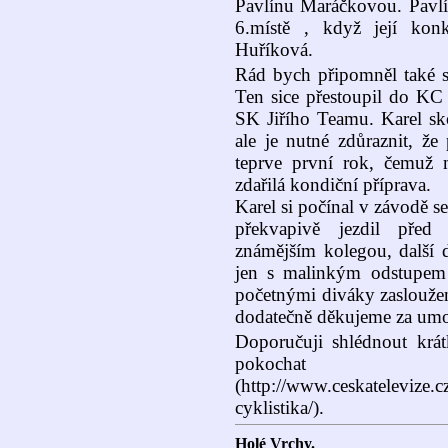
Pavlínu Maráčkovou. Pavlín
6.místě , když její konk
Huříková.
Rád bych připomněl také s
Ten sice přestoupil do KC 
SK Jiřího Teamu. Karel sko
ale je nutné zdůraznit, že
teprve první rok, čemuž 
zdařilá kondiční příprava.
Karel si počínal v závodě 
překvapivě jezdil před
známějším kolegou, další d
jen s malinkým odstupem
početnými diváky zaslouže
dodatečně děkujeme za umo
Doporučuji shlédnout kr
poko
(http://www.ceskatelevize.
cyklistika/).
Holé Vrchy.