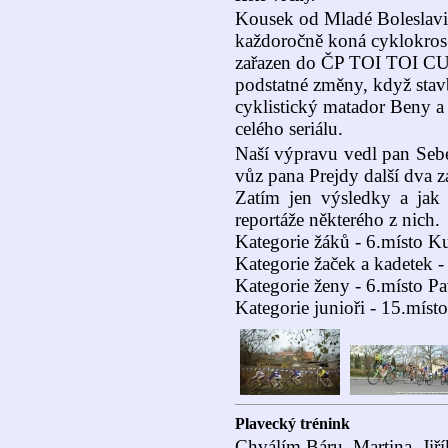
Kousek od Mladé Boleslavi 
každoročně koná cyklokros.
zařazen do ČP TOI TOI CUP
podstatné změny, když stavb
cyklistický matador Beny a s
celého seriálu.
Naší výpravu vedl pan Sebe
vůz pana Prejdy další dva 
Zatím jen výsledky a jak 
reportáže některého z nich.
Kategorie žáků - 6.místo 
Kategorie žaček a kadetek -
Kategorie ženy - 6.místo P
Kategorie junioři - 15.míst
Plavecký trénink
Chválím Báru, Martina, Jiří