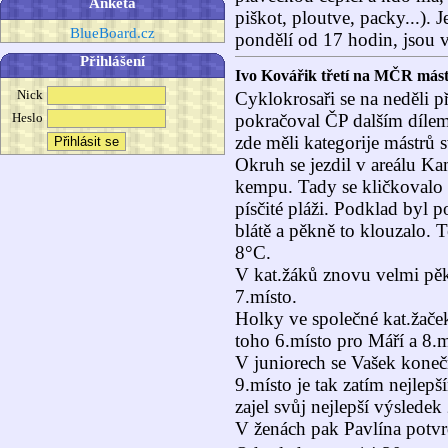
Anketa
piškot, ploutve, packy...). 
BlueBoard.cz
pondělí od 17 hodin, jsou 
Přihlášení
Ivo Kovářik třetí na MČR mást
Nick
Cyklokrosaři se na neděli 
pokračoval ČP dalším dílem
Heslo
zde měli kategorije mástrů 
Okruh se jezdil v areálu K
kempu. Tady se kličkovalo 
písčité pláži. Podklad byl 
blátě a pěkně to klouzalo. T
8°C.
V kat.žáků znovu velmi pě
7.místo.
Holky ve společné kat.žaček
toho 6.místo pro Máří a 8.m
V juniorech se Vašek konečn
9.místo je tak zatím nejle
zajel svůj nejlepší výsledek
V ženách pak Pavlína potvr