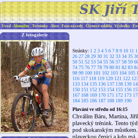
Úvod
Aktuality
Tréninky
Akce
Foto závody
Členové oddílu
Výsledky
Fo
Z fotogalerie
Stránky:
1
2
3
4
5
6
7
8
9
10
11
1
26
27
28
29
30
31
32
33
34
35
3
50
51
52
53
54
55
56
57
58
59
6
74
75
76
77
78
79
80
81
82
83
8
98
99
100
101
102
103
104
105
116
117
118
119
120
121
122
12
133
134
135
136
137
138
139
14
150
151
152
153
154
155
156
15
167
168
169
170
171
172
173
17
184
185
186
187
188
189
190
Plavání ve středu od 16:15
Chválím Báru, Martina, Jiří
plavecký trénink. Tento tý
pod skokanským můstkem. S
plaveckou čepici a kdo má,