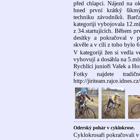
před chlapci. Nájezd na ok
hned první krátký šikmý
techniku závodníků. Barč
kategoriji vybojovala 12.mí
z 34.startujících. Během p
desítky a pokračoval v p
skvěle a v cíli z toho bylo 6
V kategoriji žen si vedla v
vyhovují a dosáhla na 5.mís
Rychlíci junioři Vašek a Ho
Fotky najdete tra
http://jiriteam.rajce.idnes.cz/
Oderský pohár v cyklokrose.
Cyklokrosaři pokračovali v