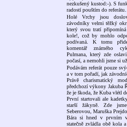
nezkušený kustod:-). S funk
radostí pouštím do referát
Holé Vrchy jsou doslo
závodníky velmi těžký okru
který svou tratí připomí
kole!, což by mohlo odpo
podívaná. K tomu přid
komentář známého cykli
Pulmana, který zde oslav
počasí, a nemohli jsme si už
Podávám referát pouze svýc
a v tom pořadí, jak závodníc
Právě charismatický mod
předchozí výkony Jakuba Ří
že je škoda, že Kuba vlétl d
První startovali ale kadetk
starší žákyně. Zde jsm
Seberovou, Maruška Prejdov
Bára si hned v prvním vý
statečně zvládla obě kola 