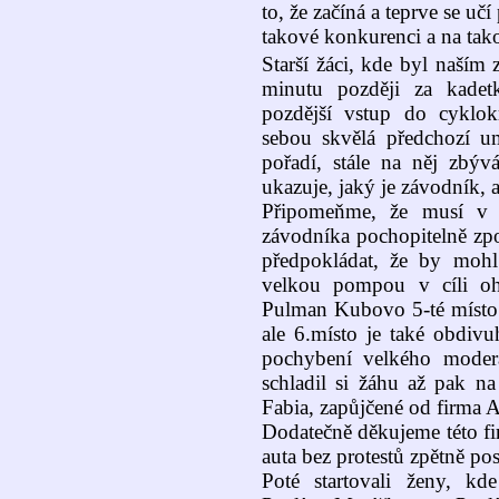
to, že začíná a teprve se uč
takové konkurenci a na ta
Starší žáci, kde byl naším
minutu později za kadet
pozdější vstup do cyklo
sebou skvělá předchozí u
pořadí, stále na něj zbýv
ukazuje, jaký je závodník,
Připomeňme, že musí v z
závodníka pochopitelně zpom
předpokládat, že by mohl 
velkou pompou v cíli ohl
Pulman Kubovo 5-té místo.
ale 6.místo je také obdiv
pochybení velkého moder
schladil si žáhu až pak 
Fabia, zapůjčené od firma 
Dodatečně děkujeme této fi
auta bez protestů zpětně pos
Poté startovali ženy, kd