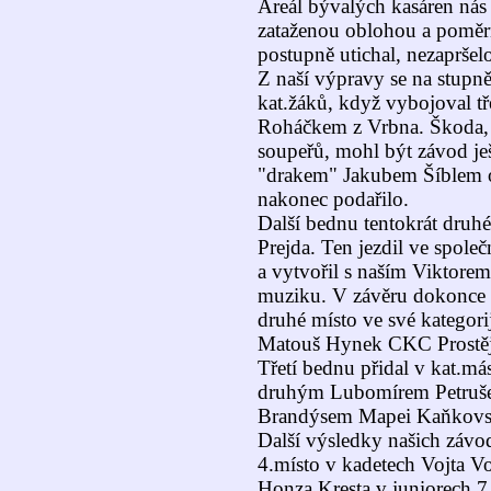
Areál bývalých kasáren nás r
zataženou oblohou a poměrn
postupně utichal, nezaprše
Z naší výpravy se na stupn
kat.žáků, když vybojoval t
Roháčkem z Vrbna. Škoda, 
soupeřů, mohl být závod ješ
"drakem" Jakubem Šíblem o 
nakonec podařilo.
Další bednu tentokrát druh
Prejda. Ten jezdil ve společ
a vytvořil s naším Viktorem
muziku. V závěru dokonce o
druhé místo ve své kategori
Matouš Hynek CKC Prostě
Třetí bednu přidal v kat.más
druhým Lubomírem Petru
Brandýsem Mapei Kaňkov
Další výsledky našich závo
4.místo v kadetech Vojta V
Honza Kresta v juniorech 7