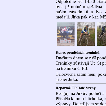
Odpoledne ve 14:30 start
byla již notně rozježděná 
našim závodníků a Ivo 
medajli. Jirka pak v kat. M5
Konec pondělních tréninků.
Dnešním dnem se ruší pond
Tréninky zůstávají Út+St p
na tréninku či FB.
Tělocvična zatím není, pok
Trenér Jirka.
Reportáž ČP Holé Vrchy.
Reaguji na Jirkův podnět a
Přispěla k tomu i lichotka
výpravy. Doteď jsem se dom