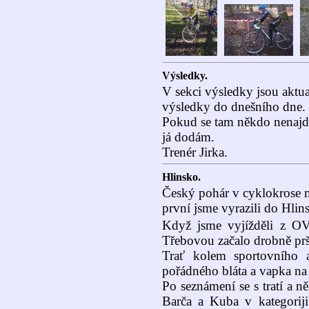
Výsledky.
V sekci výsledky jsou aktu
výsledky do dnešního dne.
Pokud se tam někdo nenajde
já dodám.
Trenér Jirka.
Hlinsko.
Český pohár v cyklokrose 
první jsme vyrazili do Hlin
Když jsme vyjížděli z O
Třebovou začalo drobně prš
Trať kolem sportovního a
pořádného bláta a vapka na 
Po seznámení se s tratí a ně
Barča a Kuba v kategoriji