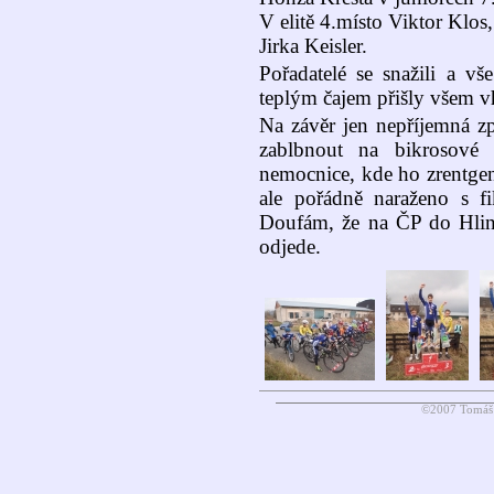
V elitě 4.místo Viktor Klos
Jirka Keisler.
Pořadatelé se snažili a vš
teplým čajem přišly všem v
Na závěr jen nepříjemná zp
zablbnout na bikrosové
nemocnice, kde ho zrentgen
ale pořádně naraženo s f
Doufám, že na ČP do Hlins
odjede.
©2007 Tomáš