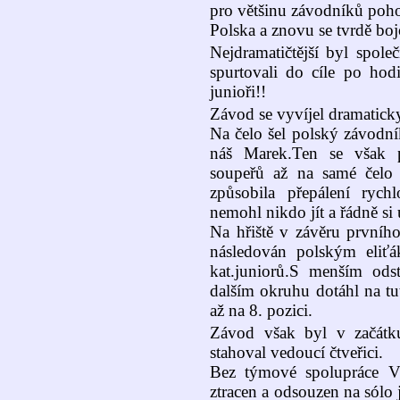
pro většinu závodníků poh
Polska a znovu se tvrdě boj
Nejdramatičtější byl spole
spurtovali do cíle po hodi
junioři!!
Závod se vyvíjel dramaticky
Na čelo šel polský závodní
náš Marek.Ten se však p
soupeřů až na samé čelo 
způsobila přepálení rychl
nemohl nikdo jít a řádně si
Na hřiště v závěru prvního
následován polským eliťá
kat.juniorů.S menším od
dalším okruhu dotáhl na tu
až na 8. pozici.
Závod však byl v začátk
stahoval vedoucí čtveřici.
Bez týmové spolupráce V
ztracen a odsouzen na sólo 