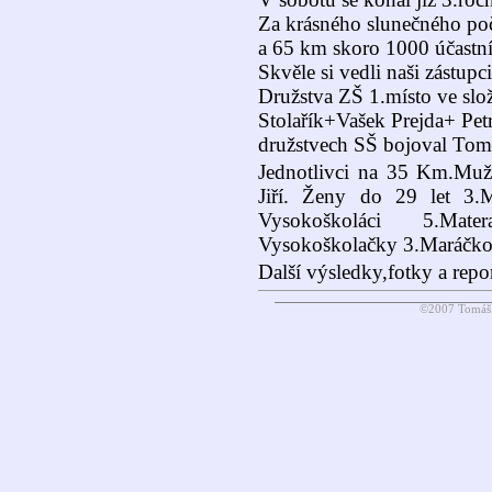
Za krásného slunečného po
a 65 km skoro 1000 účastn
Skvěle si vedli naši zástupci
Družstva ZŠ 1.místo ve s
Stolařík+Vašek Prejda+ Petr
družstvech SŠ bojoval Tomáš
Jednotlivci na 35 Km.Muži
Jiří. Ženy do 29 let 3.
Vysokoškoláci 5.Mat
Vysokoškolačky 3.Maráčko
Další výsledky,fotky a rep
©2007 Tomáš