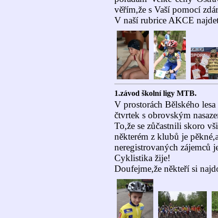
věřím,že s Vaší pomocí zdá
V naší rubrice AKCE najdete
1.závod školní ligy MTB.
V prostorách Bělského lesa
čtvrtek s obrovským nasaz
To,že se zůčastnili skoro vš
některém z klubů je pěkné,a
neregistrovaných zájemců je
Cyklistika žije!
Doufejme,že někteří si najd