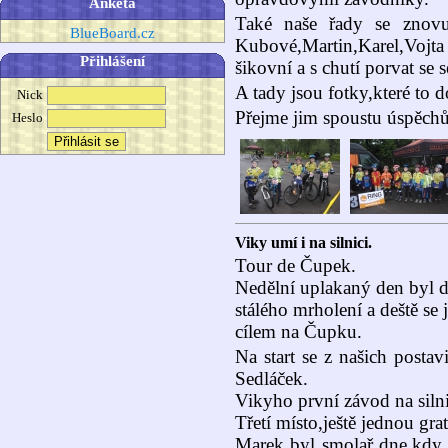
Anketa
Také naše řady se znovu 
BlueBoard.cz
Kubové,Martin,Karel,Vojta 
Přihlášení
šikovní a s chutí porvat se s
A tady jsou fotky,které to d
Nick
Přejme jim spoustu úspěchů 
Heslo
Viky umí i na silnici.
Tour de Čupek.
Nedělní uplakaný den byl
stálého mrholení a deště se
cílem na Čupku.
Na start se z našich posta
Sedláček.
Vikyho první závod na silni
Třetí místo,ještě jednou grat
Marek byl smolař dne,kdy 