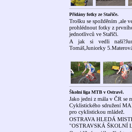
Přidány fotky ze Staříče.
Trošku se spožděním ,ale v
prohlédnout fotky z první
jednotlivců ve Staříči.
A jak si vedli naši?Jun
Tomáš,Juniorky 5.Materová
Školní liga MTB v Ostravě.
Jako jedni z mála v ČR se 
Cyklistického sdružení M
pro cyklistickou mládež.
OSTRAVA HLEDÁ MIST
"OSTRAVSKÁ ŠKOLNÍ 