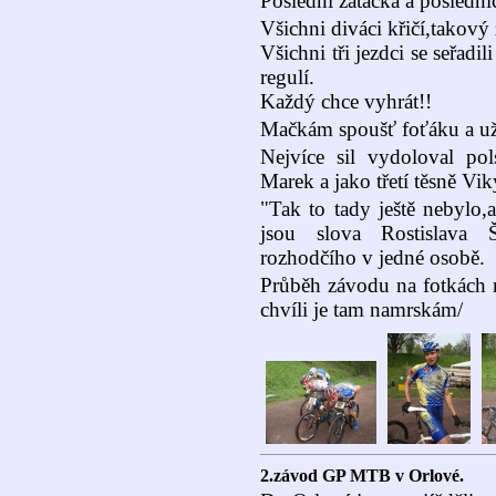
Poslední zatáčka a poslední
Všichni diváci křičí,takový
Všichni tři jezdci se seřadil
regulí.
Každý chce vyhrát!!
Mačkám spoušť foťáku a už 
Nejvíce sil vydoloval po
Marek a jako třetí těsně Vik
"Tak to tady ještě nebylo,a
jsou slova Rostislava Š
rozhodčího v jedné osobě.
Průběh závodu na fotkách 
chvíli je tam namrskám/
2.závod GP MTB v Orlové.