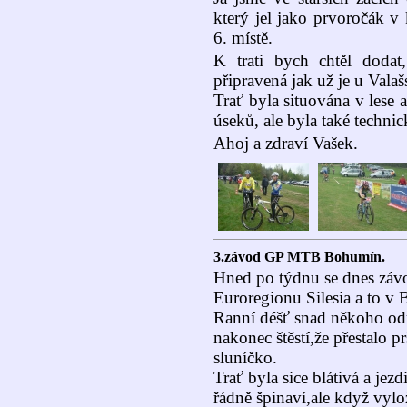
který jel jako prvoročák v
6. místě.
K trati bych chtěl dodat
připravená jak už je u Val
Trať byla situována v lese
úseků, ale byla také technic
Ahoj a zdraví Vašek.
3.závod GP MTB Bohumín.
Hned po týdnu se dnes závo
Euroregionu Silesia a to v
Ranní déšť snad někoho odrad
nakonec štěstí,že přestalo p
sluníčko.
Trať byla sice blátivá a jez
řádně špinaví,ale když vylož