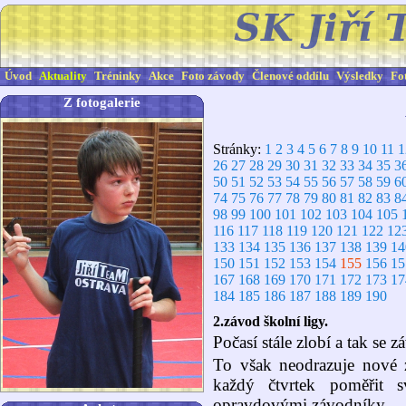
Úvod
Aktuality
Tréninky
Akce
Foto závody
Členové oddílu
Výsledky
Fo
Z fotogalerie
Stránky:
1
2
3
4
5
6
7
8
9
10
11
1
26
27
28
29
30
31
32
33
34
35
3
50
51
52
53
54
55
56
57
58
59
6
74
75
76
77
78
79
80
81
82
83
8
98
99
100
101
102
103
104
105
116
117
118
119
120
121
122
12
133
134
135
136
137
138
139
14
150
151
152
153
154
155
156
15
167
168
169
170
171
172
173
17
184
185
186
187
188
189
190
2.závod školní ligy.
Počasí stále zlobí a tak se z
To však neodrazuje nové zá
každý čtvrtek poměřit 
opravdovými závodníky.