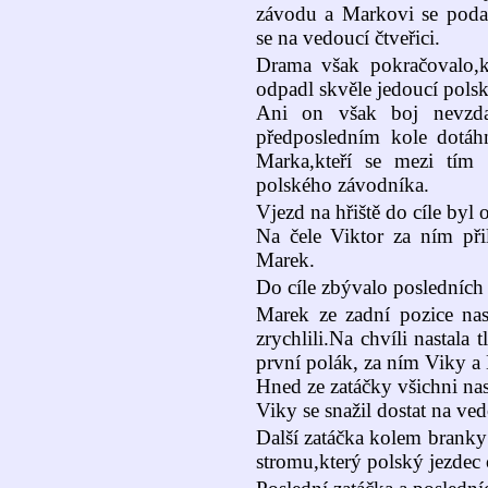
závodu a Markovi se poda
se na vedoucí čtveřici.
Drama však pokračovalo,k
odpadl skvěle jedoucí polsk
Ani on však boj nevzdal
předposledním kole dotáh
Marka,kteří se mezi tím
polského závodníka.
Vjezd na hřiště do cíle byl
Na čele Viktor za ním př
Marek.
Do cíle zbývalo posledních
Marek ze zadní pozice nas
zrychlili.Na chvíli nastala 
první polák, za ním Viky a
Hned ze zatáčky všichni nast
Viky se snažil dostat na ved
Další zatáčka kolem branky
stromu,který polský jezdec o