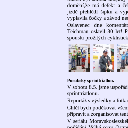
domění,že má defekt a če
jízdě přehlédl šipku a vyj
vyplavila čočky a závod ned
Oslavenec dne komentá
Teichman oslavil 80 let! P
spoustu prožitých cyklistic
Porubský sprinttriatlon.
V sobotu 8.5. jsme uspořád
sprinttriatlonu.
Reportáž s výsledky a fotk
Chtěl bych poděkovat všem 
připravit a zorganisovat ten
V seriálu Moravskoslezskéh
pořádání Velké ceny Ostra