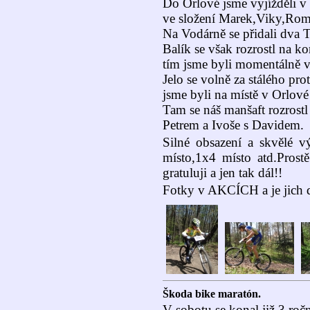
Do Orlové jsme vyjížděli v
ve složení Marek,Viky,Rom
Na Vodárně se přidali dva
Balík se však rozrostl na k
tím jsme byli momentálně v
Jelo se volně za stálého pro
jsme byli na místě v Orlové
Tam se náš manšaft rozrostl
Petrem a Ivoše s Davidem.
Silné obsazení a skvělé v
místo,1x4 místo atd.Prost
gratuluji a jen tak dál!!
Fotky v AKCÍCH a je jich d
Škoda bike maratón.
V sobotu se konal již 3.r