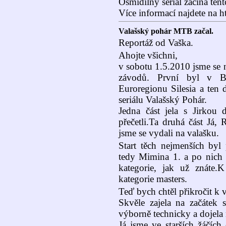
Osmidílný seriál začíná tent
Více informací najdete na h
Valašský pohár MTB začal.
Reportáž od Vaška.
Ahojte všichni,
v sobotu 1.5.2010 jsme se 
závodů. První byl v B
Euroregionu Silesia a ten 
seriálu Valašský Pohár.
Jedna část jela s Jirkou 
přečetli.Ta druhá část Já
jsme se vydali na valašku.
Start těch nejmenších byl
tedy Mimina 1. a po nich M
kategorie, jak už znáte.
kategorie masters.
Teď bych chtěl přikročit k
Skvěle zajela na začátek 
výborně technicky a dojela
Já jsme ve starších žáčích