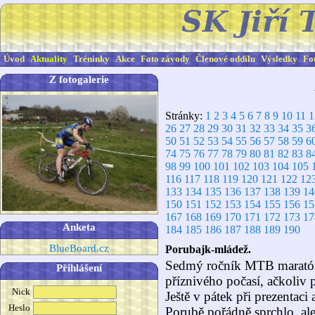
Úvod
Aktuality
Tréninky
Akce
Foto závody
Členové oddílu
Výsledky
Fo
Z fotogalerie
Stránky:
1
2
3
4
5
6
7
8
9
10
11
1
26
27
28
29
30
31
32
33
34
35
3
50
51
52
53
54
55
56
57
58
59
6
74
75
76
77
78
79
80
81
82
83
8
98
99
100
101
102
103
104
105
116
117
118
119
120
121
122
12
133
134
135
136
137
138
139
14
150
151
152
153
154
155
156
15
167
168
169
170
171
172
173
17
Anketa
184
185
186
187
188
189
190
BlueBoard.cz
Porubajk-mládež.
Sedmý ročník MTB maratón
Přihlášení
příznivého počasí, ačkoliv 
Nick
Ještě v pátek při prezentaci 
Heslo
Porubě pořádně sprchlo, ale