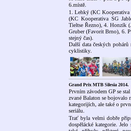
6.místě.
1. Lehký (KC Kooperativa S
(KC Kooperativa SG Jabl
Tieltse Řezno), 4. Honzík 
Gruber (Favorit Brno), 6. P
stejný čas).
Další data českých pohárů 
cyklistiky.
Grand Prix MTB Silesia 2014.
Prvním závodem GP se stal 
zvané Balaton se bojovalo n
kategorijích, ale také o pr
seriálu.
Trať byla velmi dobře přip
dospělácké kategorie. Jelo
také přibyly některé nov