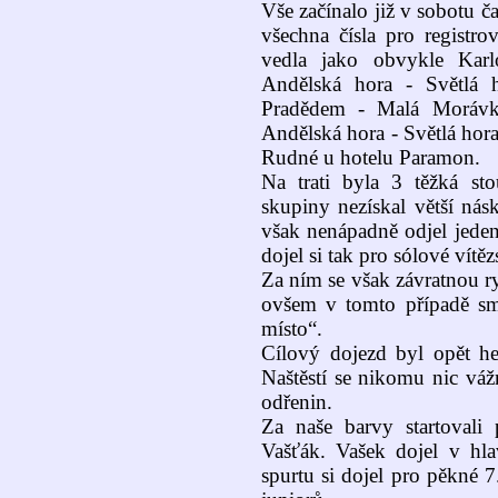
Vše začínalo již v sobotu č
všechna čísla pro registrov
vedla jako obvykle Kar
Andělská hora - Světlá 
Pradědem - Malá Morávk
Andělská hora - Světlá hora
Rudné u hotelu Paramon.
Na trati byla 3 těžká st
skupiny nezískal větší nás
však nenápadně odjel jeden
dojel si tak pro sólové vítěz
Za ním se však závratnou ryc
ovšem v tomto případě sm
místo“.
Cílový dojezd byl opět h
Naštěstí se nikomu nic váž
odřenin.
Za naše barvy startovali
Vašťák. Vašek dojel v hl
spurtu si dojel pro pěkné 7