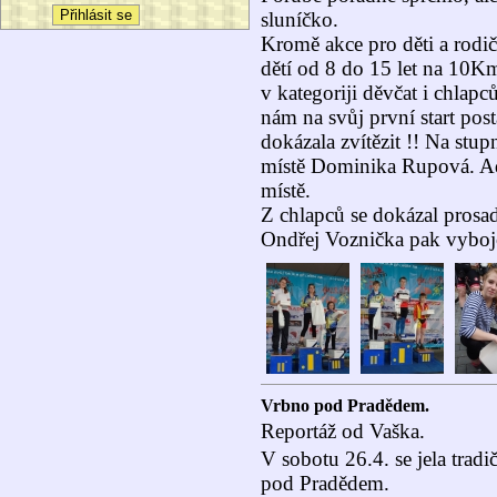
sluníčko.
Kromě akce pro děti a rodič
dětí od 8 do 15 let na 10Km
v kategoriji děvčat i chlap
nám na svůj první start pos
dokázala zvítězit !! Na stup
místě Dominika Rupová. Ad
místě.
Z chlapců se dokázal prosad
Ondřej Voznička pak vybojov
Vrbno pod Pradědem.
Reportáž od Vaška.
V sobotu 26.4. se jela trad
pod Pradědem.