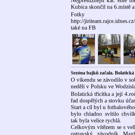
Nejprestižnější kat. elite 
Kubica skončil na 6.místě a 
Fotky 
http://jiriteam.rajce.idn
také na FB
Sezóna bajků začala. Bolatická 
O víkendu se závodilo v sob
neděli v Polsku ve Wodzisla
Bolatická třicítka a její 4.r
řad dospělých a stovku účas
Start a cíl byl u fotbalového
bylo chladno svítilo chvil
tak byla velice rychlá.
Celkovým vítězem se s vel
ostravský závodník MaxC