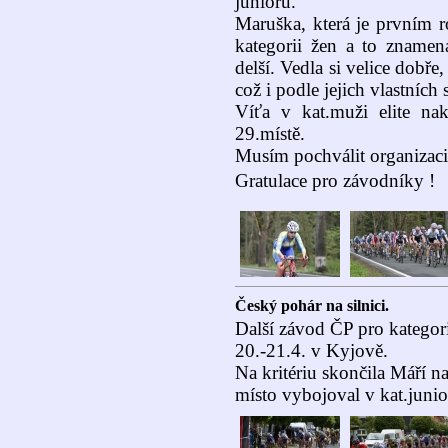
juniorů.
Maruška, která je prvním r
kategorii žen a to znamena
delší. Vedla si velice dobře,
což i podle jejich vlastních 
Víťa v kat.muži elite n
29.místě.
Musím pochválit organizac
Gratulace pro závodníky !
Český pohár na silnici.
Další závod ČP pro kategori
20.-21.4. v Kyjově.
Na kritériu skončila Máří na
místo vybojoval v kat.junio