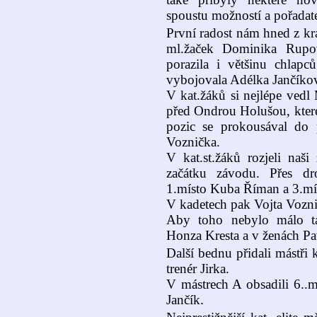
spoustu možností a pořadate
První radost nám hned z kra
ml.žaček Dominika Rupov
porazila i většinu chlapců
vybojovala Adélka Jančíko
V kat.žáků si nejlépe vedl 
před Ondrou Holušou, které
pozic se prokousával do 
Voznička.
V kat.st.žáků rozjeli naš
začátku závodu. Přes dr
1.místo Kuba Říman a 3.mí
V kadetech pak Vojta Vozni
Aby toho nebylo málo ta
Honza Kresta a v ženách Pa
Další bednu přidali mástři
trenér Jirka.
V mástrech A obsadili 6..m
Jančík.