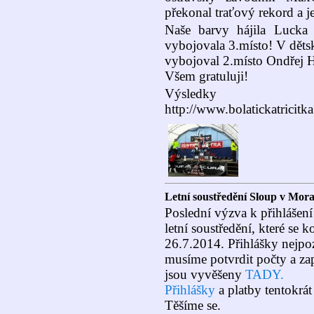
překonal traťový rekord a j
Naše barvy hájila Lucka 
vybojovala 3.místo! V děts
vybojoval 2.místo Ondřej H
Všem gratuluji!
Výsledky
http://www.bolatickatricitk
Letní soustředění Sloup v Mor
Poslední výzva k přihlášení!
letní soustředění, které se 
26.7.2014. Přihlášky nejpoz
musíme potvrdit počty a zap
jsou vyvěšeny
TADY.
Přihlášky
a platby tentokrát
Těšíme se.