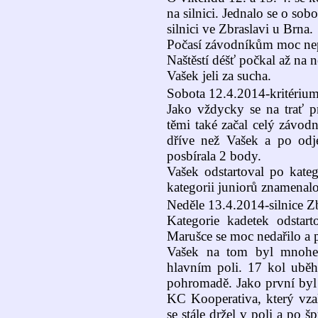
na silnici. Jednalo se o sob
silnici ve Zbraslavi u Brna.
Počasí závodníkům moc nep
Naštěstí déšť počkal až na n
Vašek jeli za sucha.
Sobota 12.4.2014-kritérium
Jako vždycky se na trať pr
těmi také začal celý závodn
dříve než Vašek a po odje
posbírala 2 body.
Vašek odstartoval po kateg
kategorii juniorů znamenalo
Neděle 13.4.2014-silnice Zb
Kategorie kadetek odstart
Marušce se moc nedařilo a p
Vašek na tom byl mnohem
hlavním poli. 17 kol uběhl
pohromadě. Jako první byl 
KC Kooperativa, který vza
se stále držel v poli a po 