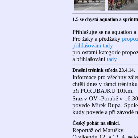
1.5 se chystá aquatlon a sprint
Přihlašujte se na aquatlon a 
Pro žáky a předžáky
propoz
přihlašování tady
pro ostatní kategorie propo
a přihlašování
tady
Dnešní trénink středa 23.4.14.
Informace pro všechny zájemc
chtěli dnes v rámci tréninku
při PORUBAJKU 10Km.
Sraz v OV -Porubě v 16:30 
povede Mirek Rupa. Společn
kudy povede a při závodě n
Český pohár na silnici.
Reportáž od Marušky.
O víkendu 12. a 13. 4. se 