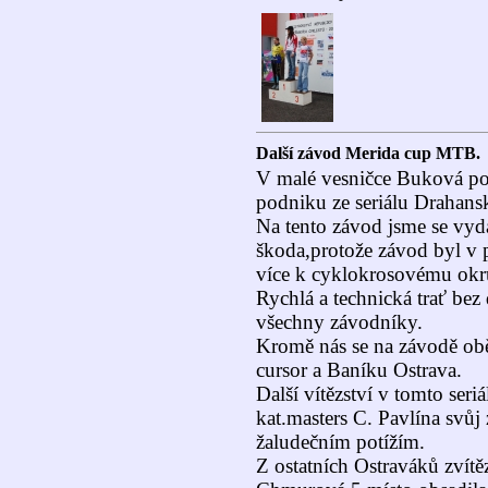
Další závod Merida cup MTB.
V malé vesničce Buková pob
podniku ze seriálu Drahans
Na tento závod jsme se vyda
škoda,protože závod byl v p
více k cyklokrosovému okr
Rychlá a technická trať bez
všechny závodníky.
Kromě nás se na závodě obě
cursor a Baníku Ostrava.
Další vítězství v tomto seriá
kat.masters C. Pavlína svůj
žaludečním potížím.
Z ostatních Ostraváků zvítě