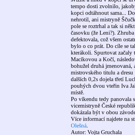
tempo dosti zvolnilo, jakob
kopci odtáhnout sama... Do
nehrotil, ani mistryně Šču
pole se roztrhal a tak si ně
časovku (že Leni?). Zhrub
defektovala, což všem ostat
bylo o co prát. Do cíle se ta
kterákoli. Spurtovat začaly
Macíkovou a Kočí, následov
bohužel druhá jmenovaná, a
mistrovského titulu a dres
dalších 0,2s dojela třetí Lu
pouhých dvou vteřin Iva Ja
místě.
Po víkendu tedy panovala s
vicemistryně České republik
dokázala být v obou závodec
Více informací najdete na 
Olešná
.
Autor: Vojta Gruchala