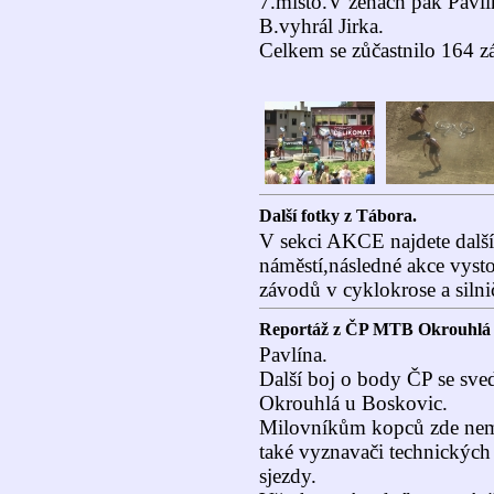
7.místo.V ženách pak Pavlí
B.vyhrál Jirka.
Celkem se zůčastnilo 164 z
Další fotky z Tábora.
V sekci AKCE najdete další
náměstí,následné akce vyst
závodů v cyklokrose a silni
Reportáž z ČP MTB Okrouhlá 
Pavlína.
Další boj o body ČP se sve
Okrouhlá u Boskovic.
Milovníkům kopců zde nemoh
také vyznavači technických
sjezdy.