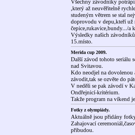
Všechny závodníky potrápil
,který až neuvěřitelně rychl
studeným větrem se stal nej
doprovodu v depu,kteří už n
čepice,rukavice,bundy.../a k
Výsledky našich závodníků:
15.místo.
Merida cup 2009.
Další závod tohoto seriálu 
nad Svitavou.
Kdo neodjel na dovolenou a
závodit,tak se ozvěte do pá
V neděli se pak závodí v K
Ondřejnicí-kritérium.
Takže program na víkend je 
Fotky z olympiády.
Aktuálně jsou přidány fot
Zahajovací ceremoniál,časovk
přibudou.