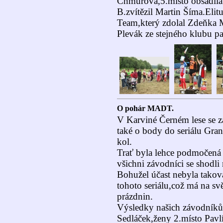
Chmurová,5.místo obsadila
B.zvítězil Martin Šíma.Eli
Team,který zdolal Zdeňka 
Plevák ze stejného klubu pa
O pohár MADT.
V Karviné Černém lese se 
také o body do seriálu Gr
kol.
Trať byla lehce podmočená
všichni závodníci se shodli
Bohužel účast nebyla takov
tohoto seriálu,což má na s
prázdnin.
Výsledky našich závodníků
Sedláček,ženy 2.místo Pavl