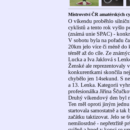
Mistrovství ČR amatérských cykl
O víkendu proběhlo silničn
cyklistů a tento rok vyšlo 
(známá unie SPAC) - konkr
V sobotu byla na pořadu č
20km jelo více či méně do k
téměř až do cíle. Ze známýc
Lucka a Iva Jaklová s Lenko
Ženské ale reprezentovaly v
konkurentkami skončila nejl
chybělo jen 14sekund. S ne
a 13. Lenka. Kategorii vyh
profesionálka Jiřina Ščučko
Druhý víkendový den byl na
Ten měl oproti jiným jednu 
startovala samostatně a tak
začátku taktizovat. Jelo se 
nemilosrdné - nepřetržitě p
svižně a hned v kopci se ur