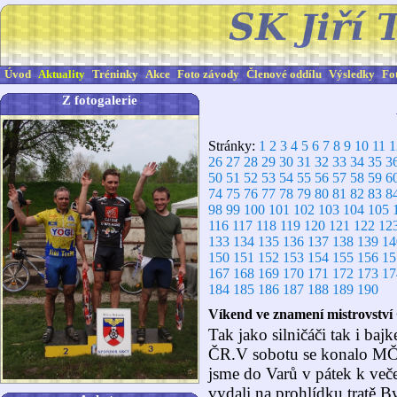
Úvod
Aktuality
Tréninky
Akce
Foto závody
Členové oddílu
Výsledky
Fo
Z fotogalerie
Stránky:
1
2
3
4
5
6
7
8
9
10
11
1
26
27
28
29
30
31
32
33
34
35
3
50
51
52
53
54
55
56
57
58
59
6
74
75
76
77
78
79
80
81
82
83
8
98
99
100
101
102
103
104
105
116
117
118
119
120
121
122
12
133
134
135
136
137
138
139
14
150
151
152
153
154
155
156
15
167
168
169
170
171
172
173
17
184
185
186
187
188
189
190
Víkend ve znamení mistrovství
Tak jako silničáči tak i baj
ČR.V sobotu se konalo MČ
jsme do Varů v pátek k več
vydali na prohlídku tratě.B