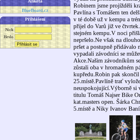
Anketa
Robinem jsme projížděli kra
BlueBoard.cz
Pavlína s Tomášem ten delší
v té době už v kempu a tré
Přihlášení
přijel do Varů již ve čtvrt
Nick
stejném kempu.V noci přišla
Heslo
nepršelo.Ne však na dlouh
pršet a postupně přidávalo 
vypadali závodníci se můžet
Akce.Našim závodníkům se 
zůstali oba v hromadném pá
kupředu.Robin pak skončil 
25.místě.Pavlíně trať vylože
neuspokojující.Výborně si 
titulu Tomáš Najser Bike On
kat.masters open. Šárka C
5.místě a Niky Ivanov Baník