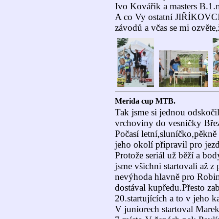
Ivo Kovářik a masters B.1.m
A co Vy ostatní JIŘÍKOVCI?
závodů a včas se mi ozvěte,ž
Merida cup MTB.
Tak jsme si jednou odskočil
vrchoviny do vesničky Bře
Počasí letní,sluníčko,pěkn
jeho okolí připravil pro je
Protože seriál už běží a bo
jsme všichni startovali až z
nevýhoda hlavně pro Robina
dostával kupředu.Přesto zab
20.startujících a to v jeho ka
V juniorech startoval Mare