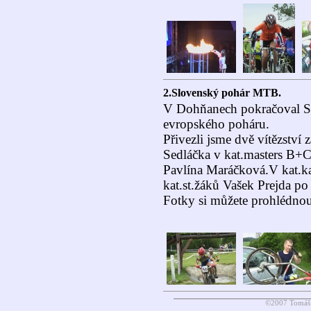
2.Slovenský pohár MTB.
V Dohňanech pokračoval S
evropského poháru.
Přivezli jsme dvě vítězství
Sedláčka v kat.masters B+
Pavlína Maráčková.V kat.ka
kat.st.žáků Vašek Prejda po
Fotky si můžete prohlédno
©2007 Tomáš