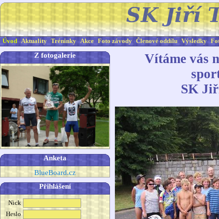
Úvod
Aktuality
Tréninky
Akce
Foto závody
Členové oddílu
Výsledky
Fo
Z fotogalerie
Vítáme vás 
spor
SK Jiř
Anketa
BlueBoard.cz
Přihlášení
Nick
Heslo