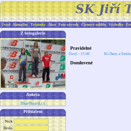
Úvod
Aktuality
Tréninky
Akce
Foto závody
Členové oddílu
Výsledky
Fo
Z fotogalerie
Pravidelné
Úterý - 15:00
SG Dany a Emil
Domluvené
Anketa
BlueBoard.cz
Přihlášení
Nick
Heslo