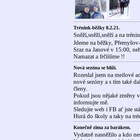
Trénink-běžky 8.2.21.
Sněží,sněží,sněží a na trénin
Jdeme na běžky, Přemyšov-
Sraz na Janové v 15:00, ne
Namazat a frčííííme !!
Nová sezóna se blíží.
Rozeslal jsem na meilové ad
nové sezóny a s tím také da
členy.
Pokud jsou nějaké změny v a
informujte mě.
Sledujte web i FB ať jste st
Hurá do školy a taky na tré
Konečně zima za barákem.
Vydatně nasněžilo a kdo ne