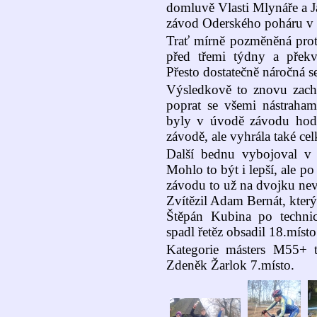
domluvě Vlasti Mlynáře a Ja
závod Oderského poháru v 
Trať mírně pozměněná proti
před třemi týdny a přek
Přesto dostatečně náročná s
Výsledkově to znovu zachr
poprat se všemi nástrahami
byly v úvodě závodu hodně
závodě, ale vyhrála také ce
Další bednu vybojoval v k
Mohlo to být i lepší, ale p
závodu to už na dvojku nev
Zvítězil Adam Bernát, který
Štěpán Kubina po techni
spadl řetěz obsadil 18.místo
Kategorie másters M55+ t
Zdeněk Žarlok 7.místo.