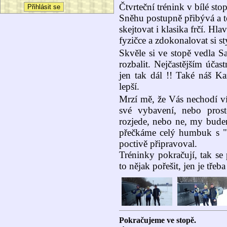
Čtvrteční trénink v bílé sto
Sněhu postupně přibývá a t
skejtovat i klasika frčí. Hla
fyzičce a zdokonalovat si sty
Skvěle si ve stopě vedla S
rozbalit. Nejčastějším účas
jen tak dál !! Také náš Ka
lepší.
Mrzí mě, že Vás nechodí víc
své vybavení, nebo pros
rozjede, nebo ne, my budem
přečkáme celý humbuk s "k
poctivě připravoval.
Tréninky pokračují, tak s
to nějak pořešit, jen je třeb
Pokračujeme ve stopě.