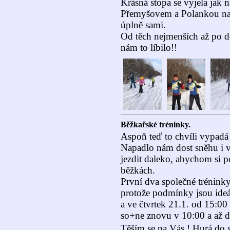
Krásná stopa se vyjela jak n
Přemyšovem a Polankou na c
úplně sami.
Od těch nejmenších až po d
nám to líbilo!!
Běžkařské tréninky.
Aspoň teď to chvíli vypadá
Napadlo nám dost sněhu i ve
jezdit daleko, abychom si po
běžkách.
První dva společné trénink
protože podmínky jsou ideál
a ve čtvrtek 21.1. od 15:0
so+ne znovu v 10:00 a až 
Těším se na Vás ! Hurá do s