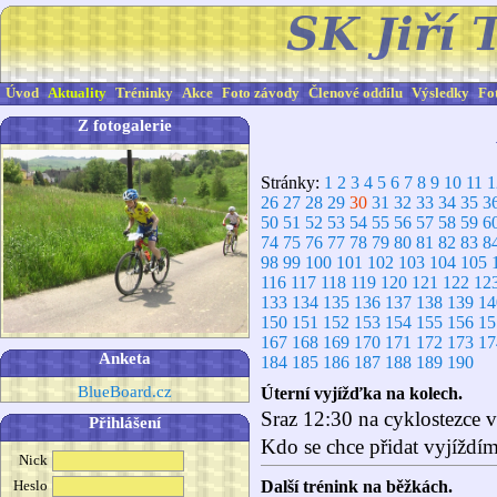
Úvod
Aktuality
Tréninky
Akce
Foto závody
Členové oddílu
Výsledky
Fo
Z fotogalerie
Stránky:
1
2
3
4
5
6
7
8
9
10
11
1
26
27
28
29
30
31
32
33
34
35
3
50
51
52
53
54
55
56
57
58
59
6
74
75
76
77
78
79
80
81
82
83
8
98
99
100
101
102
103
104
105
116
117
118
119
120
121
122
12
133
134
135
136
137
138
139
14
150
151
152
153
154
155
156
15
167
168
169
170
171
172
173
17
Anketa
184
185
186
187
188
189
190
BlueBoard.cz
Úterní vyjížďka na kolech.
Sraz 12:30 na cyklostezce v
Přihlášení
Kdo se chce přidat vyjíždím
Nick
Heslo
Další trénink na běžkách.