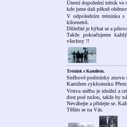
Úterní dopolední trénik ve 
kde jsme dali pěkně oběmov
V odpoledním tréninku s 
kilometrů.
Důležité je hýbat se a pilova
Takže pokračujeme kaž
všechny !!
Trénink s Kamilem.
Sněhové podmínky znovu sup
Kamilem cyklostezku Přem
Vrstva sněhu je ideální a ce
dost pod nulou, takže by n
Neváhejte a přidejte se. Ka
Těším se na Vás.