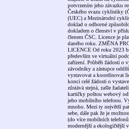
potvrzením jeho závazku re
Českého svazu cyklistiky (
(UEC) a Mezinárodní cyklist
doklad o odborné způsobilost
dokladem o členství v přísl
členem ČSC. Licence je pla
daného roku. ZMĚNA PR
LICENCE Od roku 2023 bu
především ve virtuální pod
zařízení. Průběh žádosti o v
závodníky a zástupce oddílů
vystavovat a koordinovat l
konci celé žádosti o vystave
zůstává stejná, zašle žadate
kartičky poštou webový odk
jeho mobilního telefonu. V
mnoho. Mezi ty největší patř
sebe, dále pak že je možnost
(do více mobilních telefonů)
modernější a ekologičtější v