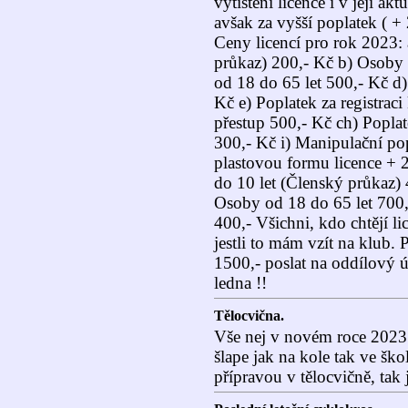
vytištění licence i v její ak
avšak za vyšší poplatek ( +
Ceny licencí pro rok 2023:
průkaz) 200,- Kč b) Osoby 
od 18 do 65 let 500,- Kč d
Kč e) Poplatek za registrac
přestup 500,- Kč ch) Poplat
300,- Kč i) Manipulační pop
plastovou formu licence + 2
do 10 let (Členský průkaz) 
Osoby od 18 do 65 let 700,
400,- Všichni, kdo chtějí li
jestli to mám vzít na klub. 
1500,- poslat na oddílový
ledna !!
Tělocvična.
Vše nej v novém roce 2023
šlape jak na kole tak ve šk
přípravou v tělocvičně, tak 