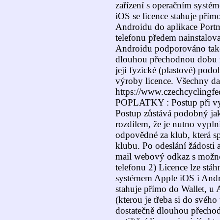
zařízení s operačním systé
iOS se licence stahuje přím
Androidu do aplikace Portm
telefonu předem nainstalov
Androidu podporováno také
dlouhou přechodnou dobu zů
její fyzické (plastové) pod
výroby licence. Všechny da
https://www.czechcyclingfed
POPLATKY : Postup při vydá
Postup zůstává podobný jako
rozdílem, že je nutno vyplni
odpovědné za klub, která s
klubu. Po odeslání žádosti a
mail webový odkaz s možnos
telefonu 2) Licence lze stáh
systémem Apple iOS i Andro
stahuje přímo do Wallet, u
(kterou je třeba si do svého
dostatečně dlouhou přecho