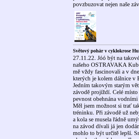
povzbuzovat nejen naše závo
Světový pohár v cyklokrose Hu
27.11.22. Jóó být na takov
našeho OSTRAVAKA Kubu Ří
mě vždy fascinovali a v dne
kterých je kolem dálnice v
Jedním takovým starým vět
závodě projíždí. Celé místo 
pevnost obehnána vodními 
Měl jsem možnost si trať tak
tréninku. Při závodě už neb
a kola se musela řádně umýt
na závod dívali já jen dod
mohlo to být určitě lepší.