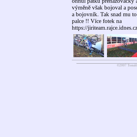
ohnul patku přehazovačky a
výměně však bojoval a poso
a bojovník. Tak snad mu to
palce !! Více fotek na
https://jiriteam.rajce.idnes
©2007 Tomáš