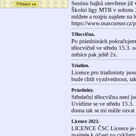
Sezónu bajků otevřeme již
Školní ligy MTB v sobotu 2
můžete a rozpis najdete na h
https://www.maxcursor.cz/p
Tělocvična.
Po prázdninách pokračujem
tělocvičně ve středu 15.3.
měsíce pak ještě 2x.
Triatlon.
Licence pro triatlonisty jso
bude chtít vyzdvednout, tak
Prázdniny.
Středeční tělocvična není js
Uvidíme se ve středu 15.3.
doma tak se mi může ozvat 
Licence 2023.
LICENCE ČSC Licence je os
majitele k účasti na cyklist