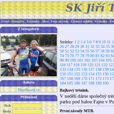
Úvod
Aktuality
Tréninky
Akce
Foto závody
Členové oddílu
Výsledky
Fo
Z fotogalerie
Stránky:
1
2
3
4
5
6
7
8
9
10
11
1
26
27
28
29
30
31
32
33
34
35
3
50
51
52
53
54
55
56
57
58
59
6
74
75
76
77
78
79
80
81
82
83
8
98
99
100
101
102
103
104
105
116
117
118
119
120
121
122
12
133
134
135
136
137
138
139
14
150
151
152
153
154
155
156
15
167
168
169
170
171
172
173
17
Anketa
184
185
186
187
188
189
190
BlueBoard.cz
Bajkový trénink.
V neděli dáme společný tré
Přihlášení
parku pod halou Fajne v Po
Nick
První závody MTB.
Heslo