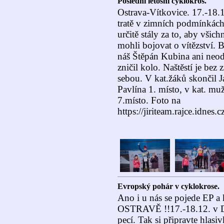
Poslední letošní cyklokros.
Ostrava-Vítkovice. 17.-18.1
tratě v zimních podmínkách
určitě stály za to, aby všic
mohli bojovat o vítězství. 
náš Štěpán Kubina ani neod
zničil kolo. Naštěstí je bez
sebou. V kat.žáků skončil Já
Pavlína 1. místo, v kat. mu
7.místo. Foto na
https://jiriteam.rajce.idnes
Evropský pohár v cyklokrose.
Ano i u nás se pojede EP a
OSTRAVĚ !!17.-18.12. v D
pecí. Tak si připravte hlasi