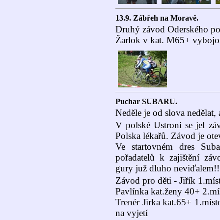
13.9. Zábřeh na Moravě.
Druhý závod Oderského poh
Žarlok v kat. M65+ vybojov
Puchar SUBARU.
Neděle je od slova nedělat, 
V polské Ustroni se jel zá
Polska lékařů. Závod je ote
Ve startovném dres Suba
pořadatelů k zajištění zá
gury juž dluho neviďalem!!
Závod pro děti - Jiřík 1.mís
Pavlínka kat.ženy 40+ 2.mí
Trenér Jirka kat.65+ 1.mís
na vyjetí