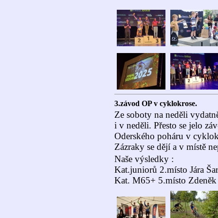
3.závod OP v cyklokrose.
Ze soboty na neděli vydatně
i v neděli. Přesto se jelo zá
Oderského poháru v cyklok
Zázraky se dějí a v místě ne
Naše výsledky :
Kat.juniorů 2.místo Jára Ša
Kat. M65+ 5.místo Zdeněk 