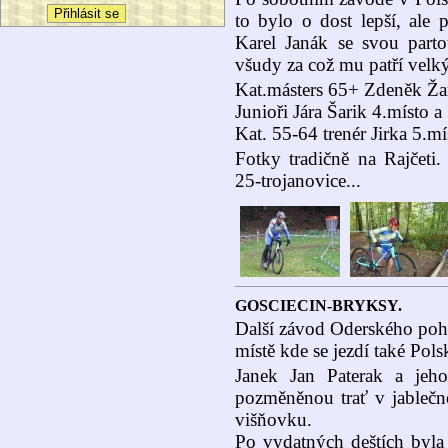
to bylo o dost lepší, ale 
Karel Janák se svou parto
všudy za což mu patří velký
Kat.másters 65+ Zdeněk Žar
Junioři Jára Šarik 4.místo a
Kat. 55-64 trenér Jirka 5.mí
Fotky tradičně na Rajčeti. 
25-trojanovice...
GOSCIECIN-BRYKSY.
Další závod Oderského pohá
místě kde se jezdí také Pol
Janek Jan Paterak a jeho
pozměněnou trať v jablečn
višňovku.
Po vydatných deštích byla 