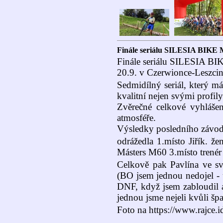
Finále seriálu SILESIA BI
Finále seriálu SILESIA B
20.9. v Czerwionce-Leszcin
Sedmidílný seriál, který 
kvalitní nejen svými profily 
Zvěrečné celkové vyhlášen
atmosféře.
Výsledky posledního závod
odrážedla 1.místo Jiřík. ž
Másters M60 3.místo trenér 
Celkově pak Pavlína ve své
(BO jsem jednou nedojel - 
DNF, když jsem zabloudil a
jednou jsme nejeli kvůli 
Foto na https://www.rajce.i