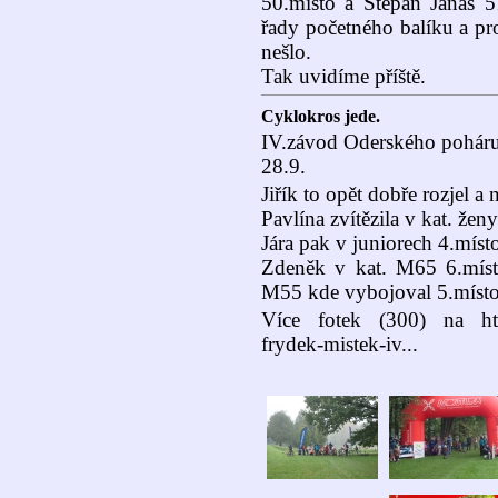
50.místo a Štěpán Janas 51
řady početného balíku a pr
nešlo.
Tak uvidíme příště.
Cyklokros jede.
IV.závod Oderského poháru
28.9.
Jiřík to opět dobře rozjel a
Pavlína zvítězila v kat. žen
Jára pak v juniorech 4.míst
Zdeněk v kat. M65 6.místo
M55 kde vybojoval 5.místo
Více fotek (300) na https
frydek-mistek-iv...