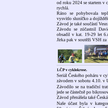
od roku 2024 se startem v 
rychlá.
Ráno se pohybovala tepl
vysvitlo sluníčko a dojíždě
Závod je také součástí Ves
Závodu se zúčastnil Davi
obsadil v kat. 19-29 let 6
Jirka pak v soutěži VSH za
1.ČP v cyklokrose.
Seriál Českého poháru v c
závodem v sobotu 4.10. v 
Závodilo se na tradiční tra
jede se částečně po bikrosov
Závod přenášela také Česká 
Naše účast byla v kategor