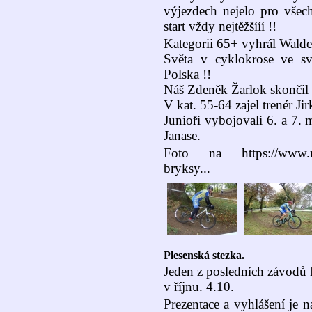
výjezdech nejelo pro všec
start vždy nejtěžšííí !!
Kategorii 65+ vyhrál Walde
Světa v cyklokrose ve sv
Polska !!
Náš Zdeněk Žarlok skončil 
V kat. 55-64 zajel trenér Jir
Junioři vybojovali 6. a 7. 
Janase.
Foto na https://www.rajce
bryksy...
Plesenská stezka.
Jeden z posledních závodů 
v říjnu. 4.10.
Prezentace a vyhlášení je n