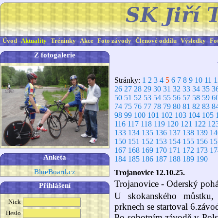
Úvod
Aktuality
Tréninky
Akce
Foto závody
Členové oddílu
Výsledky
Fo
Z fotogalerie
Stránky:
1
2
3
4
5
6
7
8
9
10
11
1
26
27
28
29
30
31
32
33
34
35
3
50
51
52
53
54
55
56
57
58
59
6
74
75
76
77
78
79
80
81
82
83
8
98
99
100
101
102
103
104
105
116
117
118
119
120
121
122
12
133
134
135
136
137
138
139
14
150
151
152
153
154
155
156
15
167
168
169
170
171
172
173
17
Anketa
184
185
186
187
188
189
190
BlueBoard.cz
Trojanovice 12.10.25.
Trojanovice - Oderský pohá
Přihlášení
U skokanského můstku, k
Nick
prknech se startoval 6.závo
Heslo
Po sobotním závodě v Polsk