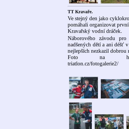
TT Kravaře.
Ve stejný den jako cyklokr
pomáhali organizovat první 
Kravařský vodní dráček.
Náborového závodu pro d
nadšených dětí a ani déšť 
nejlepších nezkazil dobrou 
Foto na https://ww
triatlon.cz/fotogalerie2/