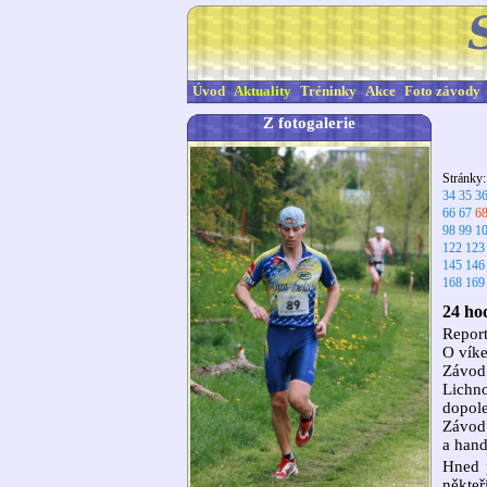
Úvod
Aktuality
Tréninky
Akce
Foto závody
Z fotogalerie
Stránky
34
35
3
66
67
6
98
99
1
122
123
145
146
168
169
24 ho
Repor
O víke
Závod 
Lichno
dopole
Závod 
a hand
Hned p
někteř