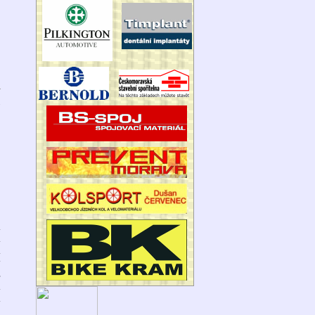
5
o
a
a
a
y
s
m
a