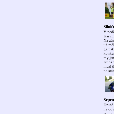
Silnič
V nedě
Karvi
Na záv
už měl
galusk
konkur
my jsm
Kuba z
mezi t
na sta
Srpen
Druhá 
na dov