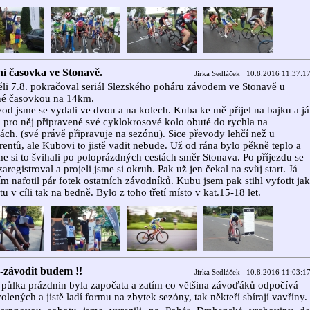
ní časovka ve Stonavě.
Jirka Sedláček 10.8.2016 11:37:1
li 7.8. pokračoval seriál Slezského poháru závodem ve Stonavě u
né časovkou na 14km.
od jsme se vydali ve dvou a na kolech. Kuba ke mě přijel na bajku a já
 pro něj připravené své cyklokrosové kolo obuté do rychla na
ách. (své právě připravuje na sezónu). Sice převody lehčí než u
entů, ale Kubovi to jistě vadit nebude. Už od rána bylo pěkně teplo a
e si to švihali po poloprázdných cestách směr Stonava. Po příjezdu se
aregistroval a projeli jsme si okruh. Pak už jen čekal na svůj start. Já
ím nafotil pár fotek ostatních závodníků. Kubu jsem pak stihl vyfotit jak
rtu v cíli tak na bedně. Bylo z toho třetí místo v kat.15-18 let.
-závodit budem !!
Jirka Sedláček 10.8.2016 11:03:1
půlka prázdnin byla započata a zatím co většina závoďáků odpočívá
olených a jistě ladí formu na zbytek sezóny, tak někteří sbírají vavříny.