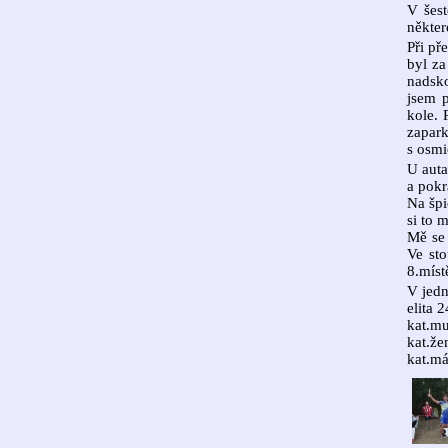
V šest
někter
Při př
byl za
nadsko
jsem p
kole. 
zapark
s osmi
U auta
a pokr
Na špi
si to 
Mě se 
Ve sto
8.míst
V jedn
elita 
kat.mu
kat.že
kat.má