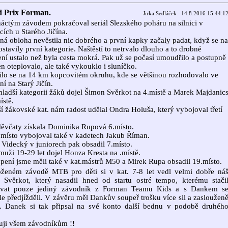
 Prix Forman.
Jirka Sedláček 14.8.2016 15:44:1
ctým závodem pokračoval seriál Slezského poháru na silnici v
cích u Starého Jičína.
ná obloha nevěstila nic dobrého a první kapky začaly padat, když se na
postavily první kategorie. Naštěstí to netrvalo dlouho a to drobné
ní ustalo než byla cesta mokrá. Pak už se počasí umoudřilo a postupně
en oteplovalo, ale také vykouklo i sluníčko.
lo se na 14 km kopcovitém okruhu, kde se většinou rozhodovalo ve
ní na Starý Jičín.
ladší kategorii žáků dojel Šimon Svěrkot na 4.místě a Marek Majdanic
ístě.
ší žákovské kat. nám radost udělal Ondra Holuša, který vybojoval třetí
ěvčaty získala Dominika Rupová 6.místo.
 místo vybojoval také v kadetech Jakub Říman.
Videcký v juniorech pak obsadil 7.místo.
muži 19-29 let dojel Honza Kresta na .místě.
pení jsme měli také v kat.mástrů M50 a Mirek Rupa obsadil 19.místo.
oženém závodě MTB pro děti si v kat. 7-8 let vedl velmi dobře ná
 Svěrkot, který nasadil hned od startu ostré tempo, kterému stači
ovat pouze jediný závodník z Forman Teamu Kids a s Dankem s
le předjížděli. V závěru měl Dankův soupeř trošku více sil a zasloužen
l. Danek si tak připsal na své konto další bednu v podobě druhéh
uji všem závodníkům !!