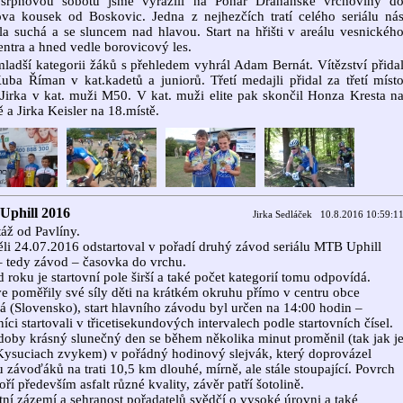
 srpnovou sobotu jsme vyrazili na Pohár Drahanské vrchoviny d
va kousek od Boskovic. Jedna z nejhezčích tratí celého seriálu ná
ala suchá a se sluncem nad hlavou. Start na hřišti v areálu vesnickéh
entra a hned vedle borovicový les.
ladší kategorii žáků s přehledem vyhrál Adam Bernát. Vítězství přida
uba Říman v kat.kadetů a juniorů. Třetí medajli přidal za třetí míst
 Jirka v kat. muži M50. V kat. muži elite pak skončil Honza Kresta n
ě a Jirka Keisler na 18.místě.
phill 2016
Jirka Sedláček 10.8.2016 10:59:1
áž od Pavlíny.
li 24.07.2016 odstartoval v pořadí druhý závod seriálu MTB Uphill
 tedy závod – časovka do vrchu.
 roku je startovní pole širší a také počet kategorií tomu odpovídá.
e poměřily své síly děti na krátkém okruhu přímo v centru obce
 (Slovensko), start hlavního závodu byl určen na 14:00 hodin –
íci startovali v třicetisekundových intervalech podle startovních čísel.
doby krásný slunečný den se během několika minut proměnil (tak jak j
Kysuciach zvykem) v pořádný hodinový slejvák, který doprovázel
u závoďáků na trati 10,5 km dlouhé, mírně, ale stále stoupající. Povrch
voří především asfalt různé kvality, závěr patří šotolině.
tní zázemí a sehranost pořadatelů svědčí o vysoké úrovni a také