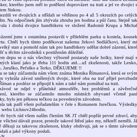
ker, kterého jsem měl to potěšení doprovázet na trati a jel ve dvojici 
lem Siskou.
jezdili ve dvojicích a střídali se většinou po 4 až 5 okruzích po celýc
in. Na odpočinek jím zbývala zhruba jen hodina a půl času. Stejně ta
vala i druhá dvojice handbikeru ve složení Radomír Krupa a Micha
ázemí jsme s ostatníma postavili v přilehlém parku u kostela, kouse
rtu. Chtěl bych tímto poděkovat našemu Jirkovi Sedláčkovi, který m
 velký stan a pomohl nám tak pro handbikery udělat dobré zázemí, kter
ášť u těchto závodníků s postižením důležité.
m depu se o nás všechny výborně postaraly naše holky, které mají 
ých klaní jako je třeba 111 hodin atd....už zkušenosti, takže Lenko
o, Jaruško, Peťulko a Terko, DĚKUJEME !!
u se taky zúčastnila nám všem známa Monika Římanová, která se svý
em vyhrála závod smíšených dvojic, které oba na trať přijel povzbudi
íman a posléze se připojil k nám a také nám pomáhal na trati.
závod se odjel v přátelské atmosféře, bez problémů a závěrečn
šení, kterého se zúčastnilo mnoho místních obyvatel včetně pan
tky, bylo jen pěknou tečkou za povedeným závodem.
ala tak patří všem pořadatelům v čele s Romanem Jurečkou. Výsledk
a webu Lichnov24hodin.
ěr bych rád všem naším členům SK JT chtěl popřát pevné zdraví, ab
e všichni dávali pozor, protože takové štěstí jako my, někteří neměli. J
 děkuji za takovou zkušenost, kluky obdivuji, jak se s tímto závode
dali a jaké výkony podali.
N.