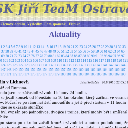
Členové oddílu
Výsledky
Foto sponzoři
Fitbike
Aktuality
:
1
2
3
4
5
6
7
8
9
10
11
12
13
14
15
16
17
18
19
20
21
22
23
24
25
26
27
28
29
30
31
32
33
6
37
38
39
40
41
42
43
44
45
46
47
48
49
50
51
52
53
54
55
56
57
58
59
60
61
62
63
64
65
8
69
70
71
72
73
74
75
76
77
78
79
80
81
82
83
84
85
86
87
88
89
90
91
92
93
94
95
96
97
00
101
102
103
104
105
106
107
108
109
110
111
112
113
114
115
116
117
118
119
120
121
124
125
126
127
128
129
130
131
132
133
134
135
136
137
138
139
140
141
142
143
144
147
148
149
150
151
152
153
154
155
156
157
158
159
160
161
162
163
164
165
166
167
170
171
172
173
174
175
176
177
178
179
180
181
182
183
184
185
186
187
188
189
190
din v Lichnově.
Jirka Sedláček 20.8.2016 22:05:3
táž od Romana.
ndu jsem se zúčastnil závodu Lichnov 24 hodin.
se jezdí kousek od Frenštátu na 10 km okruhu, který začínal ve vesnicí
v. Počasí se po ránu naštěstí umoudřilo a ještě před startem v 11 hodin
dne se ukázalo sluníčko.
byl vypsán pro jednotlivce, dvojice i trojice, které mohly být i smíšené
bike.
o startu po okruhu začali kroužit závodnici a nutno podotknout, ž
í za to vzali opravdu pořádně hned od začátku. Také tak Luděk Benad