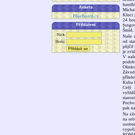
handbi
Anketa
Micha
Kluci 
BlueBoard.cz
24 hod
Přihlášení
fungo
Šmíd.
Nick
Naše z
od sta
Heslo
půjčil
je zvl
V naše
podobn
Olink
Závod
přítel
Kuba Ř
Celý 
vyhlá
staros
Pochv
pak n
Na záv
na seb
osobně
vypořá
ROMA