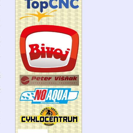
s
h
k
l
k
i
é
s
,
m
t
é
í
y
y
á
m