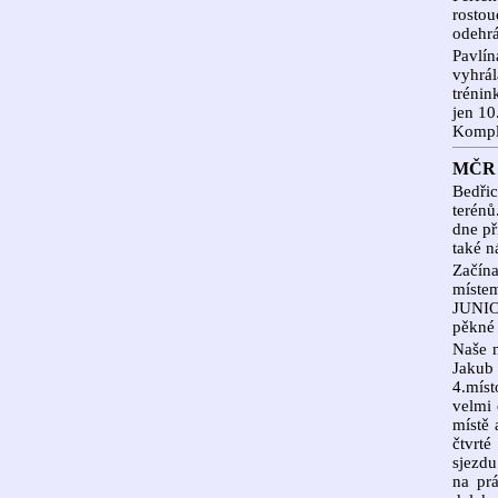
rostou
odehrá
Pavlí
vyhrá
trénin
jen 10
Komple
MČR 
Bedřic
terénů
dne př
také n
Začína
míste
JUNIO
pěkné 
Naše n
Jakub
4.míst
velmi 
místě 
čtvrt
sjezdu
na pr