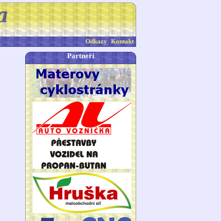
Odkazy
Kontakt
Partneři
1
e
a