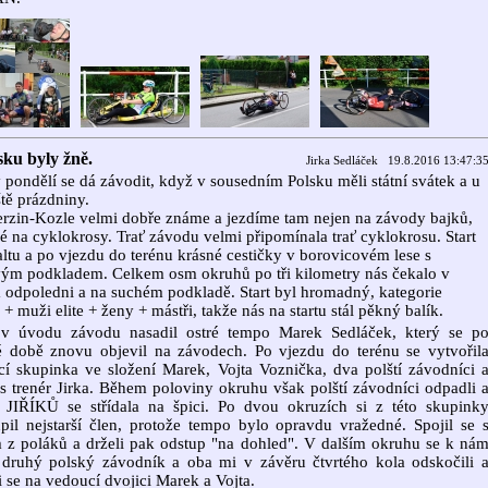
sku byly žně.
Jirka Sedláček 19.8.2016 13:47:3
 pondělí se dá závodit, když v sousedním Polsku měli státní svátek a u
ště prázdniny.
rzin-Kozle velmi dobře známe a jezdíme tam nejen na závody bajků,
ké na cyklokrosy. Trať závodu velmi připomínala trať cyklokrosu. Start
altu a po vjezdu do terénu krásné cestičky v borovicovém lese s
ým podkladem. Celkem osm okruhů po tři kilometry nás čekalo v
 odpoledni a na suchém podkladě. Start byl hromadný, kategorie
i + muži elite + ženy + mástři, takže nás na startu stál pěkný balík.
v úvodu závodu nasadil ostré tempo Marek Sedláček, který se p
é době znovu objevil na závodech. Po vjezdu do terénu se vytvořil
í skupinka ve složení Marek, Vojta Voznička, dva polští závodníci 
s trenér Jirka. Během poloviny okruhu však polští závodníci odpadli 
e JIŘÍKŮ se střídala na špici. Po dvou okruzích si z této skupink
pil nejstarší člen, protože tempo bylo opravdu vražedné. Spojil se 
 z poláků a drželi pak odstup "na dohled". V dalším okruhu se k ná
 druhý polský závodník a oba mi v závěru čtvrtého kola odskočili 
i se na vedoucí dvojici Marek a Vojta.