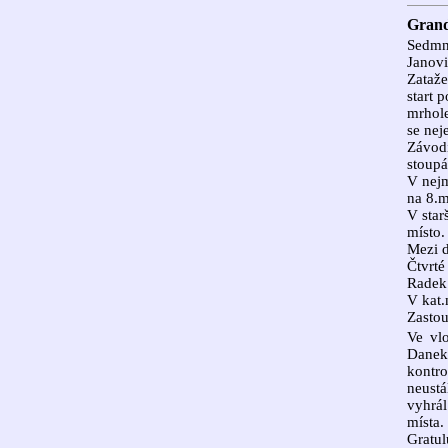
Grand
Sedmná
Janovi
Zataže
start 
mrhole
se nej
Závodi
stoupá
V nejm
na 8.m
V star
místo.
Mezi d
Čtvrté
Radek 
V kat.
Zastou
Ve vl
Danek
kontr
neustá
vyhrá
místa.
Gratul