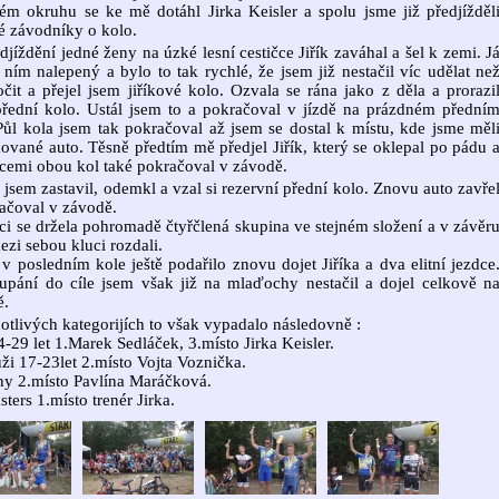
ém okruhu se ke mě dotáhl Jirka Keisler a spolu jsme již předjížděl
é závodníky o kolo.
edjíždění jedné ženy na úzké lesní cestičce Jiřík zaváhal a šel k zemi. J
 ním nalepený a bylo to tak rychlé, že jsem již nestačil víc udělat ne
čit a přejel jsem jiříkové kolo. Ozvala se rána jako z děla a prorazi
řední kolo. Ustál jsem to a pokračoval v jízdě na prázdném přední
Půl kola jsem tak pokračoval až jsem se dostal k místu, kde jsme měl
ované auto. Těsně předtím mě předjel Jiřík, který se oklepal po pádu 
cemi obou kol také pokračoval v závodě.
 jsem zastavil, odemkl a vzal si rezervní přední kolo. Znovu auto zavře
ačoval v závodě.
ci se držela pohromadě čtyřčlená skupina ve stejném složení a v závěr
mezi sebou kluci rozdali.
v posledním kole ještě podařilo znovu dojet Jiříka a dva elitní jezdce
upání do cíle jsem však již na mlaďochy nestačil a dojel celkově n
ě.
otlivých kategorijích to však vypadalo následovně :
24-29 let 1.Marek Sedláček, 3.místo Jirka Keisler.
ži 17-23let 2.místo Vojta Voznička.
ny 2.místo Pavlína Maráčková.
sters 1.místo trenér Jirka.