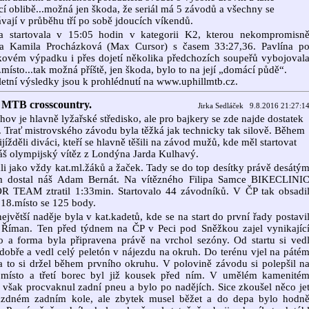
cí oblibě...možná jen škoda, že seriál má 5 závodů a všechny se
vají v průběhu tří po sobě jdoucích víkendů.
na startovala v 15:05 hodin v kategorii K2, kterou nekompromisn
la Kamila Procházková (Max Cursor) s časem 33:27,36. Pavlína p
kovém výpadku i přes dojetí několika předchozích soupeřů vybojoval
.místo...tak možná příště, jen škoda, bylo to na její „domácí půdě“.
tní výsledky jsou k prohlédnutí na www.uphillmtb.cz.
MTB crosscountry.
Jirka Sedláček 9.8.2016 21:27:1
hov je hlavně lyžařské středisko, ale pro bajkery se zde najde dostatek
. Trať mistrovského závodu byla těžká jak technicky tak silově. Během
ijížděli diváci, kteří se hlavně těšili na závod mužů, kde měl startovat
áš olympijský vítěz z Londýna Jarda Kulhavý.
li jako vždy kat.ml.žáků a žaček. Tady se do top desítky právě desátý
m dostal náš Adam Bernát. Na vítězného Filipa Samce BIKECLINI
R TEAM ztratil 1:33min. Startovalo 44 závodníků. V ČP tak obsadi
18.místo se 125 body.
ejvětší naděje byla v kat.kadetů, kde se na start do první řady postavi
 Říman. Ten před týdnem na ČP v Peci pod Sněžkou zajel vynikajíc
o a forma byla připravena právě na vrchol sezóny. Od startu si ved
dobře a vedl celý peletón v nájezdu na okruh. Do terénu vjel na páté
a to si držel během prvního okruhu. V polovině závodu si polepšil n
é místo a třetí borec byl již kousek před ním. V umělém kamenité
 však procvaknul zadní pneu a bylo po nadějích. Sice zkoušel něco je
ázdném zadním kole, ale zbytek musel běžet a do depa bylo hodn