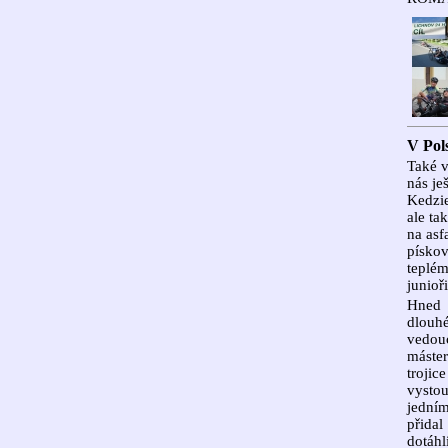
V Pol
Také v
nás je
Kedzie
ale ta
na asf
pískov
teplém
junioř
Hned 
dlouh
vedouc
máster
trojic
vystou
jedním
přidal
dotáhl