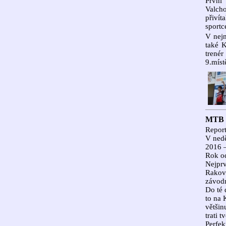
První
Valcho
přivít
sportc
V nejm
také K
trenér
9.míst
MTB U
Report
V nedě
2016 –
Rok od
Nejprv
Raková
závodn
Do té 
to na 
většin
trati t
Perfek