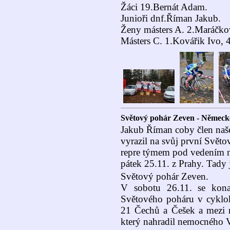
Žáci 19.Bernát Adam.
Junioři dnf.Říman Jakub.
Ženy másters A. 2.Maráčko
Másters C. 1.Kovářik Ivo, 4
Světový pohár Zeven - Německ
Jakub Říman coby člen naš
vyrazil na svůj první Světo
repre týmem pod vedením n
pátek 25.11. z Prahy. Tady
Světový pohár Zeven.
V sobotu 26.11. se kon
Světového poháru v cyklok
21 Čechů a Češek a mezi n
který nahradil nemocného 