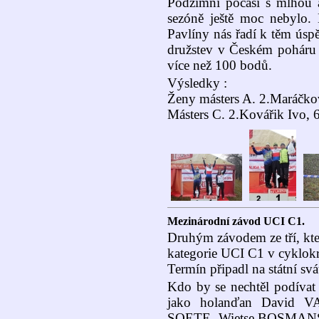
Podzimní počasí s mlhou a 
sezóně ještě moc nebylo.
Pavlíny nás řadí k těm úsp
družstev v Českém poháru 
více než 100 bodů.
Výsledky :
Ženy másters A. 2.Maráčko
Másters C. 2.Kovářik Ivo, 6
Mezinárodní závod UCI C1.
Druhým závodem ze tří, kte
kategorie UCI C1 v cyklokr
Termín připadl na státní svá
Kdo by se nechtěl podívat
jako holanďan David 
SOETE, Wietse BOSMANS,