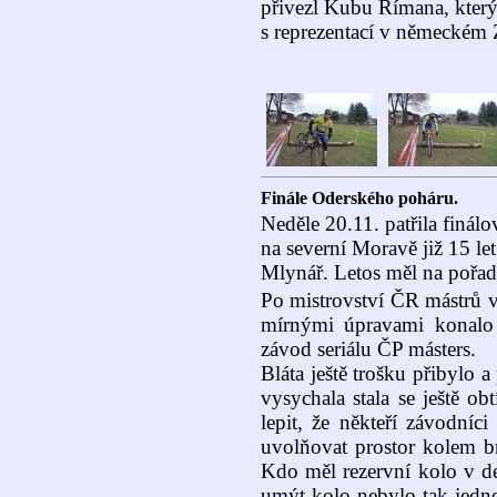
přivezl Kubu Římana, kter
s reprezentací v německém 
Finále Oderského poháru.
Neděle 20.11. patřila finálo
na severní Moravě již 15 let
Mlynář. Letos měl na pořa
Po mistrovství ČR mástrů v 
mírnými úpravami konalo 
závod seriálu ČP másters.
Bláta ještě trošku přibylo a 
vysychala stala se ještě obt
lepit, že někteří závodníc
uvolňovat prostor kolem brz
Kdo měl rezervní kolo v d
umýt kolo nebylo tak jedno