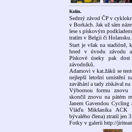
Kolín.
Sedmý závod ČP v cyklokros
v Borkách. Jak už sám náze
lese s pískovým podkladem,
tratím v Belgii či Holansku.
Start je však na stadióně,
hned v úvodu závodu a
Pískové úseky pak dost
závodníků.
Adamovi v kat.žáků se tento
nejlepší letošní umístění 
zaváhání a tady získával na
Výbornou formu znovu p
skončil znovu na pátém mí
Janem Gavendou Cycling a
Vláďu Mikšaníka ACK St
bývalého člena) ztratil jen 3
Fotky v galerii http://jiritea