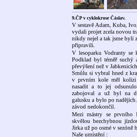
9.ČP v cyklokrose Čáslav.
V sestavě Adam, Kuba, Ivo,
vydali projet zcela novou tr
nikdy nejel a tak jsme byli 
připravili.
V lesoparku Vodranty se k
Podklad byl téměř suchý a
převýšení než v Jabkenicích
Smůlu si vybral hned z kr
v prvním kole měl kolizi
nasadit a to jej odsunul
zabojoval a už byl na de
galusku a bylo po nadějích
závod nedokončil.
Mezi mástry se prvního 
skvělou bezchybnou jízdou
Jirka už po osmé v sezóně
Naše umístění :