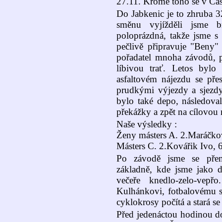
27.11. Kromě toho se v Čás
Do Jabkenic je to zhruba 
směnu vyjížděli jsme b
poloprázdná, takže jsme s 
pečlivě připravuje "Beny"
pořadatel mnoha závodů, pr
líbivou trať. Letos bylo
asfaltovém nájezdu se pře
prudkými výjezdy a sjezdy
bylo také depo, následoval
překážky a zpět na cílovou 
Naše výsledky :
Ženy másters A. 2.Maráčko
Másters C. 2.Kovářik Ivo, 6
Po závodě jsme se přemí
základně, kde jsme jako 
večeře knedlo-zelo-vep
Kulhánkovi, fotbalovému s
cyklokrosy počítá a stará se 
Před jedenáctou hodinou do