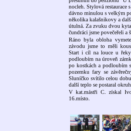
přesunuli do penziónu "U L
nocleh. Stylová restaurace 
dávno minulou s velkým por
několika kalašnikovy a dal
útulná. Za zvuku dvou kytar
čundráci jsme povečeřeli a š
Ráno byla obloha vymeten
závodu jsme to měli kous
Start i cíl na louce u ře
podloubím na úroveň zámk
po kostkách a podloubím st
pozemku fary se závěreč
Sluníčko svítilo celou dobu
další teplo se postaral okruh
V kat.mástři C. získal Iv
16.místo.