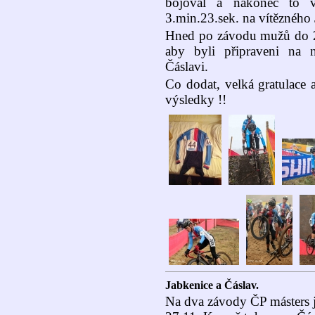
bojoval a nakonec to v
3.min.23.sek. na vítězného 
Hned po závodu mužů do 23 
aby byli připraveni na 
Čáslavi.
Co dodat, velká gratulace a
výsledky !!
Jabkenice a Čáslav.
Na dva závody ČP másters j