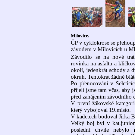
Milovice.
ČP v cyklokrose se přehoup
závodem v Milovicích u Ml
Závodilo se na nové trat
rovinka na asfaltu a kličko
okolí, jedenkrát schody a
okruh. Tentokrát žádné bláto
Po přenocování v Seleticí
přijeli jsme tam včas, aby j
před zahájením závodního 
V první žákovské kategorii
který vybojoval 19.místo.
V kadetech bodoval Jirka B
Velký boj byl v kat.junior
poslední chvíle nebylo