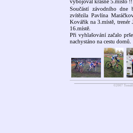
vybojoval krásné 5.místo !!
Součástí závodního dne 
zvítězila Pavlína Maráčk
Kovářik na 3.místě, trenér
16.místě.
Při vyhlašování začalo prše
nachystáno na cestu domů.
©2007 Tomáš