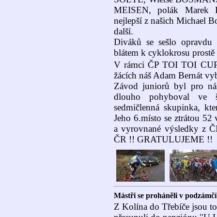
MEISEN, polák Marek K
nejlepší z našich Michael 
další.
Diváků se sešlo opravdu 
blátem k cyklokrosu prostě 
V rámci ČP TOI TOI CUP st
žácích náš Adam Bernát vybo
Závod juniorů byl pro n
dlouho pohyboval ve š
sedmičlenná skupinka, kte
Jeho 6.místo se ztrátou 52
a vyrovnané výsledky z ČP
ČR !! GRATULUJEME !!
Mástři se proháněli v podzámčí
Z Kolína do Třebíče jsou t