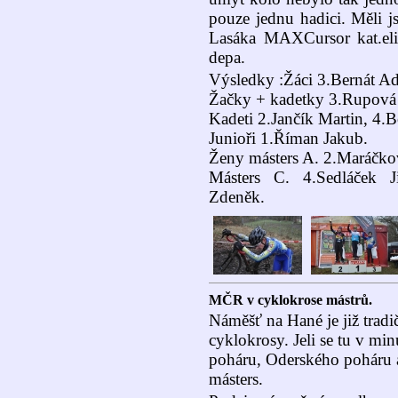
pouze jednu hadici. Měli j
Lasáka MAXCursor kat.elit
depa.
Výsledky :Žáci 3.Bernát A
Žačky + kadetky 3.Rupová
Kadeti 2.Jančík Martin, 4.B
Junioři 1.Říman Jakub.
Ženy másters A. 2.Maráčko
Másters C. 4.Sedláček J
Zdeněk.
MČR v cyklokrose mástrů.
Náměšť na Hané je již tradič
cyklokrosy. Jeli se tu v m
poháru, Oderského poháru a
másters.