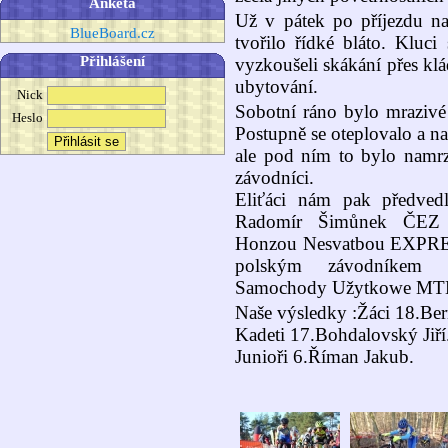
Anketa
Už v pátek po příjezdu n
BlueBoard.cz
tvořilo řídké bláto. Kluci
Přihlášení
vyzkoušeli skákání přes klá
ubytování.
Nick
Sobotní ráno bylo mrazivé 
Heslo
Postupně se oteplovalo a na 
ale pod ním to bylo namr
závodníci.
Eliťáci nám pak předvedl
Radomír Šimůnek Č
Honzou Nesvatbou EXP
polským závodníkem
Samochody Užytkowe M
Naše výsledky :Žáci 18.Be
Kadeti 17.Bohdalovský Jiří
Junioři 6.Říman Jakub.