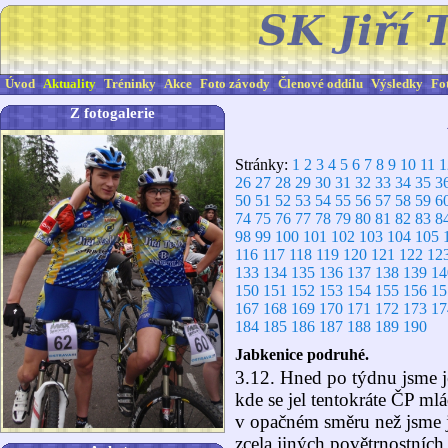
Úvod
Aktuality
Tréninky
Akce
Foto závody
Členové oddílu
Výsledky
Fo
Z fotogalerie
Stránky:
1
2
3
4
5
6
7
8
9
10
11
1
26
27
28
29
30
31
32
33
34
35
3
50
51
52
53
54
55
56
57
58
59
6
74
75
76
77
78
79
80
81
82
83
8
98
99
100
101
102
103
104
105
116
117
118
119
120
121
122
12
133
134
135
136
137
138
139
14
150
151
152
153
154
155
156
15
167
168
169
170
171
172
173
17
184
185
186
187
188
189
190
Jabkenice podruhé.
3.12. Hned po týdnu jsme je
kde se jel tentokráte ČP mlá
v opačném směru než jsme je
zcela jiných povětrnostníc