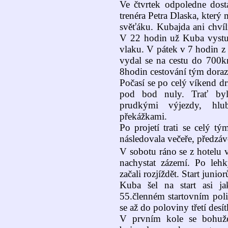
Ve čtvrtek odpoledne dost
trenéra Petra Dlaska, který 
svěťáku. Kubajda ani chvíl
V 22 hodin už Kuba vystu
vlaku. V pátek v 7 hodin z
vydal se na cestu do 700
8hodin cestování tým dorazi
Počasí se po celý víkend drž
pod bod nuly. Trať byl
prudkými výjezdy, hlu
překážkami.
Po projetí trati se celý t
následovala večeře, předzáv
V sobotu ráno se z hotelu v
nachystat zázemí. Po lehk
začali rozjíždět. Start juni
Kuba šel na start asi j
55.členném startovním poli
se až do poloviny třetí desít
V prvním kole se bohuže