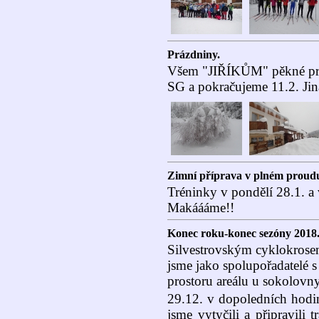
Prázdniny.
Všem "JIŘÍKŮM" pěkné práz
SG a pokračujeme 11.2. Jina
Zimní příprava v plném proud
Tréninky v pondělí 28.1. a 
Makáááme!!
Konec roku-konec sezóny 2018
Silvestrovským cyklokrosem
jsme jako spolupořadatelé 
prostoru areálu u sokolovn
29.12. v dopoledních hodiná
jsme vytyčili a připravili 