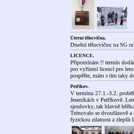
Úterní tělocvična.
Dnešní tělocvičnu na SG ru
LICENCE.
Připomínám !! termín dodání
pro vyřízení licencí pro leto
pospěšte, mám s tím taky do
Petříkov.
V termínu 27.1.-3.2. proběh
Jeseníkách v Petříkově. Let
sjezdovky, tak hlavně běžka
Trénovalo se dvoufázově a so
fyzickou zdatnost a zlepšit 