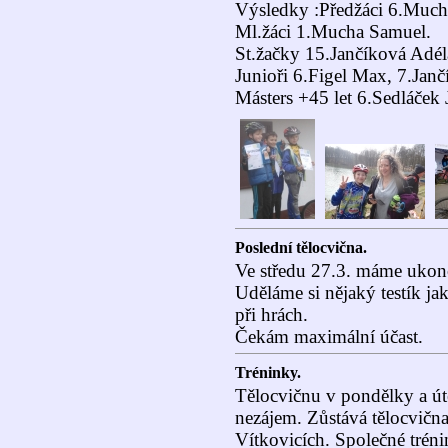
Výsledky :Předžáci 6.Muc
Ml.žáci 1.Mucha Samuel.
St.žačky 15.Jančíková Adél
Junioři 6.Figel Max, 7.Janč
Másters +45 let 6.Sedláček J
Poslední tělocvična.
Ve středu 27.3. máme ukonč
Uděláme si nějaký testík ja
při hrách.
Čekám maximální účast.
Tréninky.
Tělocvičnu v pondělky a út
nezájem. Zůstává tělocvičn
Vítkovicích. Společné trén