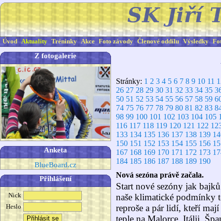
Úvod
Aktuality
Tréninky
Akce
Foto závody
Členové oddílu
Výsledky
Fo
Z fotogalerie
Stránky:
1
2
3
4
5
6
7
8
9
10
11
1
26
27
28
29
30
31
32
33
34
35
3
50
51
52
53
54
55
56
57
58
59
6
74
75
76
77
78
79
80
81
82
83
8
98
99
100
101
102
103
104
105
116
117
118
119
120
121
122
12
133
134
135
136
137
138
139
14
150
151
152
153
154
155
156
15
Anketa
167
168
169
170
171
172
173
17
184
185
186
187
188
189
190
BlueBoard.cz
Nová sezóna právě začala.
Přihlášení
Start nové sezóny jak bajků 
Nick
naše klimatické podmínky t
reproše a pár lidí, kteří ma
Heslo
teple na Malorce, Itálii, Šp