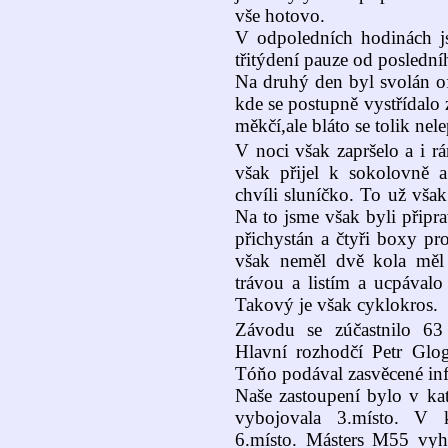
vše hotovo.
V odpoledních hodinách js
třitýdení pauze od posledníh
Na druhý den byl svolán ofi
kde se postupně vystřídalo
měkčí,ale bláto se tolik nele
V noci však zapršelo a i r
však přijel k sokolovně a
chvíli sluníčko. To už však
Na to jsme však byli připr
přichystán a čtyři boxy p
však neměl dvě kola měl 
trávou a listím a ucpávalo 
Takový je však cyklokros.
Závodu se zúčastnilo 63 s
Hlavní rozhodčí Petr Glo
Tóňo podával zasvěcené in
Naše zastoupení bylo v ka
vybojovala 3.místo. V k
6.místo. Másters M55 vyhrá