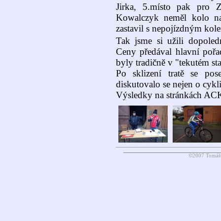
Jirka, 5.místo pak pro 
Kowalczyk neměl kolo na
zastavil s nepojízdným kol
Tak jsme si užili dopoled
Ceny předával hlavní pořa
byly tradičně v "tekutém st
Po sklizení tratě se po
diskutovalo se nejen o cykli
Výsledky na stránkách ACK S
©2007 Tomáš