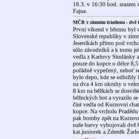
18.3. v 16:30 hod. srazem
Fajne.
MČR v zimním triatlonu - dvě tř
První víkend v březnu byl 
Slovenské republiky v zimní
Jeseníkách přímo pod vrcho
sólo závodníků a k tomu ješt
vedla z Karlovy Studánky a
pouze do kopce o délce 8,5 
pořádně vypečený, neboť s
bylo depo, kde se odložily 
na dva 4 km okruhy o velmi
8 km na běžkách se dosviště
běžeckých bot a vyrazilo s
část vedla od Kurzovní cha
kopce. Na vrcholu Pradědu
pak bomby zpět na Kurzovní
naše barvy vybojovali dvě 
kat.juniorek a Zdeněk Žarlo