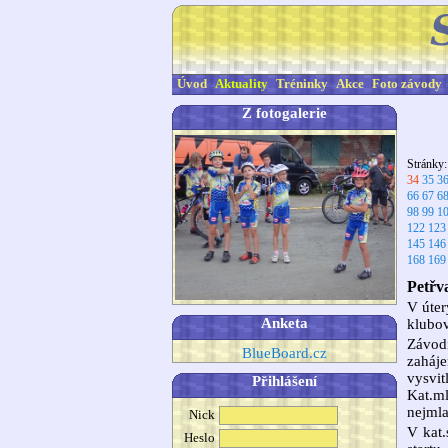
Úvod
Aktuality
Tréninky
Akce
Foto závody
Z fotogalerie
Stránky
34
35
3
66
67
6
98
99
1
122
123
145
146
168
169
Petřv
V úter
Anketa
klubov
Závod
BlueBoard.cz
zaháj
vysvit
Přihlášení
Kat.ml
nejmla
Nick
V kat.
Heslo