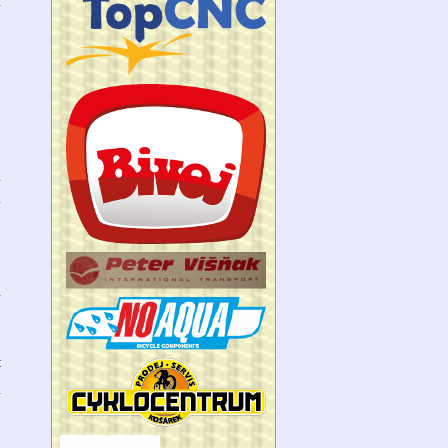
l
o
4
l
t
1