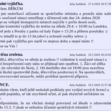
olní vyjížďka.
Jirka Sedláček 27.4.2020 18:57:5
všem JIŘÍKŮM
 jste nedočkaví zúčastnit se společného tréninku a protože nám naš
v současné situaci umožňuje s účinností ode dne 24. dubna 2020
t na veřejně dostupných místech nejvýše v počtu deseti osob,
ám kontrolní vyjížďku do terénu na středu 29.4. v 16:00 na Landeku.
ně jedu z Poruby z parku od haly Fajne v 15:20 a přiberu porubáky :)
pro mladší to je do 13 let,zdaví a ochrané roušky sebou :)
rtek pak vyjížďka pro starší ve stejnou dobu a stejné místo !!
se na Vás !
vična zrušena.
Jirka Sedláček 10.3.2020 18:24:0
iříci, tělocvična ve středu je zrušena !! vzhledem k současné situaci a
ní bezpečnostní rady státu se přijímají tato opatření. 1. Žáci od zítřka
 do odvolání do školy, 2. Od dnešního dne od 18:00 jsou uzavřena
á školní sportoviště (hala, tělocvična posilovna) 4. Na sportovištích,
provozovatel neuzavře, může probíhat sportovní příprava.
NCE.
Jirka Sedláček 18.2.2020 22:37:4
ínám všem, kteří ještě nedodali podklady pro vydání nových licencí a
atili poplatky, ať tak urychleně učiní, ať pak zbytečně nečekáme na
e.
připomínám, že mi všichni dodají potvrzení od lékaře o zdravotní
do 15.3. !! jinak se nebudou účastnit společných tréninků !!