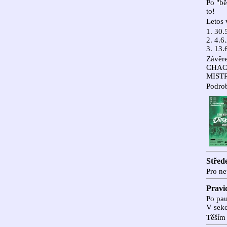
Po "bě
to!
Letos 
1. 30
2. 4.
3. 13
Závěr
CHACH
MIST
Podrob
Střede
Pro ne
Pravi
Po pau
V sek
Těším 