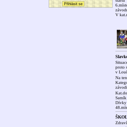
start
6.míst
závodn
V kat.
Slavk
Situac
proto 
v Louč
Na ten
Katego
závodi
Kat.do
Samík
Dívky 
48.mís
ŠKOL
Zdrav