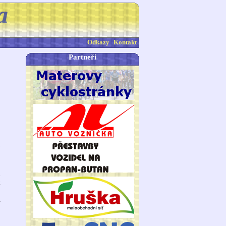
Odkazy
Kontakt
Partneři
8
d
k
l
o