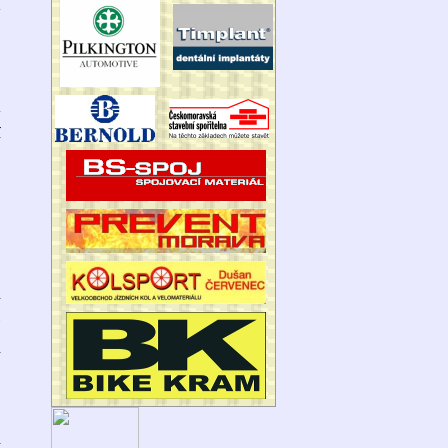
a
Ý
í
5
1