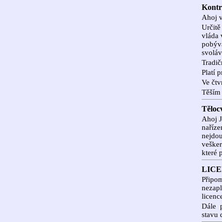
Kontr
Ahoj 
Určitě
vláda 
pobýva
svoláv
Tradič
Platí 
Ve čtv
Těším 
Těloc
Ahoj J
naříze
nejdou
vešker
které 
LICE
Připom
nezapl
licenc
Dále 
stavu 