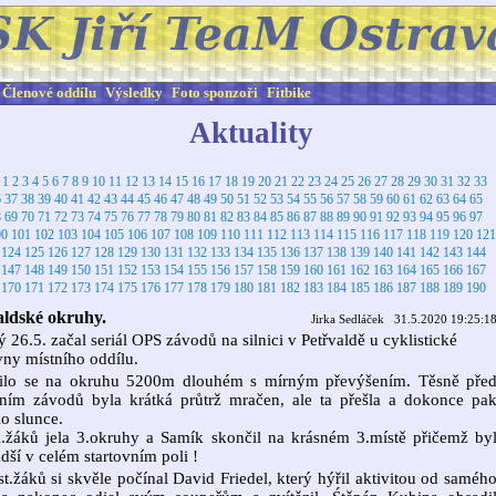
Členové oddílu
Výsledky
Foto sponzoři
Fitbike
Aktuality
:
1
2
3
4
5
6
7
8
9
10
11
12
13
14
15
16
17
18
19
20
21
22
23
24
25
26
27
28
29
30
31
32
33
6
37
38
39
40
41
42
43
44
45
46
47
48
49
50
51
52
53
54
55
56
57
58
59
60
61
62
63
64
65
8
69
70
71
72
73
74
75
76
77
78
79
80
81
82
83
84
85
86
87
88
89
90
91
92
93
94
95
96
97
00
101
102
103
104
105
106
107
108
109
110
111
112
113
114
115
116
117
118
119
120
121
124
125
126
127
128
129
130
131
132
133
134
135
136
137
138
139
140
141
142
143
144
147
148
149
150
151
152
153
154
155
156
157
158
159
160
161
162
163
164
165
166
167
170
171
172
173
174
175
176
177
178
179
180
181
182
183
184
185
186
187
188
189
190
aldské okruhy.
Jirka Sedláček 31.5.2020 19:25:1
ý 26.5. začal seriál OPS závodů na silnici v Petřvaldě u cyklistické
ny místního oddílu.
ilo se na okruhu 5200m dlouhém s mírným převýšením. Těsně pře
ením závodů byla krátká průtrž mračen, ale ta přešla a dokonce pa
lo slunce.
.žáků jela 3.okruhy a Samík skončil na krásném 3.místě přičemž by
dší v celém startovním poli !
st.žáků si skvěle počínal David Friedel, který hýřil aktivitou od saméh