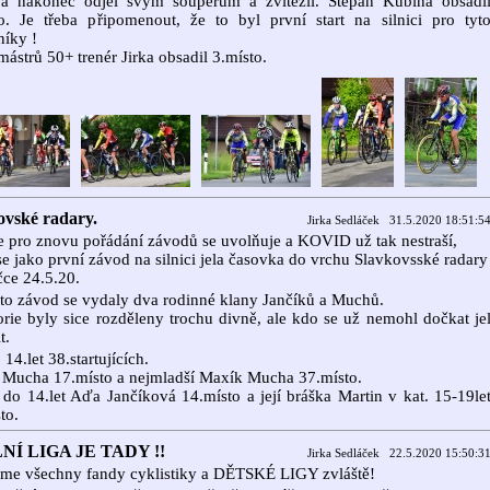
u a nakonec odjel svým soupeřům a zvítězil. Śtěpán Kubina obsadi
o. Je třeba připomenout, že to byl první start na silnici pro tyt
íky !
mástrů 50+ trenér Jirka obsadil 3.místo.
ovské radary.
Jirka Sedláček 31.5.2020 18:51:5
e pro znovu pořádání závodů se uvolňuje a KOVID už tak nestraší,
se jako první závod na silnici jela časovka do vrchu Slavkovsské radary
ce 24.5.20.
to závod se vydaly dva rodinné klany Jančíků a Muchů.
rie byly sice rozděleny trochu divně, ale kdo se už nemohl dočkat je
t.
 14.let 38.startujících.
 Mucha 17.místo a nejmladší Maxík Mucha 37.místo.
do 14.let Aďa Jančíková 14.místo a její bráška Martin v kat. 15-19le
to.
NÍ LIGA JE TADY !!
Jirka Sedláček 22.5.2020 15:50:3
íme všechny fandy cyklistiky a DĚTSKÉ LIGY zvláště!