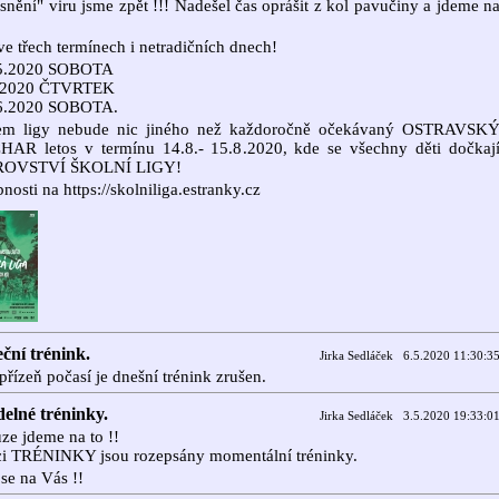
snění" viru jsme zpět !!! Nadešel čas oprášit z kol pavučiny a jdeme n
ve třech termínech i netradičních dnech!
.5.2020 SOBOTA
6.2020 ČTVRTEK
.6.2020 SOBOTA.
em ligy nebude nic jiného než každoročně očekávaný OSTRAVSK
AR letos v termínu 14.8.- 15.8.2020, kde se všechny děti dočkaj
ROVSTVÍ ŠKOLNÍ LIGY!
nosti na https://skolniliga.estranky.cz
ční trénink.
Jirka Sedláček 6.5.2020 11:30:3
přízeň počasí je dnešní trénink zrušen.
delné tréninky.
Jirka Sedláček 3.5.2020 19:33:0
ze jdeme na to !!
ci TRÉNINKY jsou rozepsány momentální tréninky.
se na Vás !!