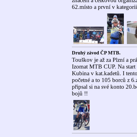
značení a celkovou organiz
62.místo a první v kategori
Druhý závod ČP MTB.
Touškov je až za Plzní a pr
Izomat MTB CUP. Na start 
Kubina v kat.kadetů. I tent
početné a to 105 borců z 6
připsal si na své konto 20.
bojů !!