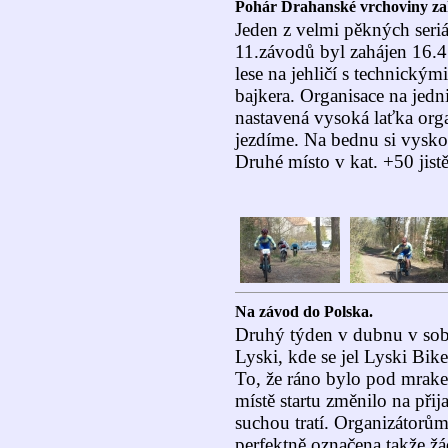
Pohár Drahanské vrchoviny za
Jeden z velmi pěkných ser
11.závodů byl zahájen 16.4
lese na jehličí s technickým
bajkera. Organisace na jedn
nastavená vysoká laťka orga
jezdíme. Na bednu si vyskoč
Druhé místo v kat. +50 jistě
Na závod do Polska.
Druhý týden v dubnu v sobo
Lyski, kde se jel Lyski B
To, že ráno bylo pod mrake
místě startu změnilo na při
suchou tratí. Organizátor
perfektně označena takže žá