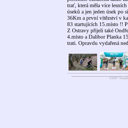
trať, která měla více lesní
úseků a jen jeden úsek po si
36Km a první vítězství v k
83 startujících 15.místo !!
Z Ostravy přijeli také Ondř
4.místo a Dalibor Planka 1
trati. Opravdu vydařená ned
©2007 Tomáš