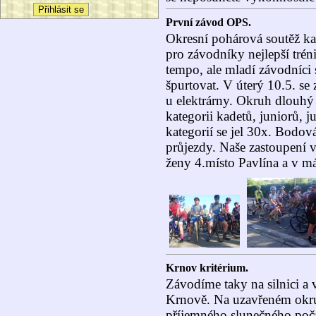
První závod OPS.
Okresní pohárová soutěž kar
pro závodníky nejlepší trén
tempo, ale mladí závodníci se
špurtovat. V úterý 10.5. se
u elektrárny. Okruh dlouh
kategorii kadetů, juniorů, 
kategorií se jel 30x. Bodov
průjezdy. Naše zastoupení 
ženy 4.místo Pavlína a v más
Krnov kritérium.
Závodíme taky na silnici a v
Krnově. Na uzavřeném okru
příjemného slunečného poča