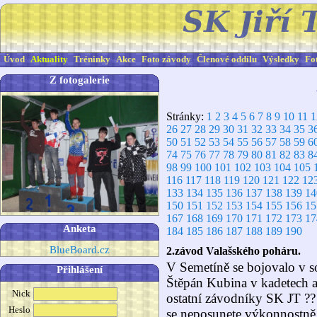
Úvod
Aktuality
Tréninky
Akce
Foto závody
Členové oddílu
Výsledky
Fo
Z fotogalerie
Stránky:
1
2
3
4
5
6
7
8
9
10
11
1
26
27
28
29
30
31
32
33
34
35
3
50
51
52
53
54
55
56
57
58
59
6
74
75
76
77
78
79
80
81
82
83
8
98
99
100
101
102
103
104
105
116
117
118
119
120
121
122
12
133
134
135
136
137
138
139
14
150
151
152
153
154
155
156
15
167
168
169
170
171
172
173
17
Anketa
184
185
186
187
188
189
190
BlueBoard.cz
2.závod Valašského poháru.
V Semetíně se bojovalo v s
Přihlášení
Štěpán Kubina v kadetech 
Nick
ostatní závodníky SK JT ??
Heslo
se neposunete výkonnostně 