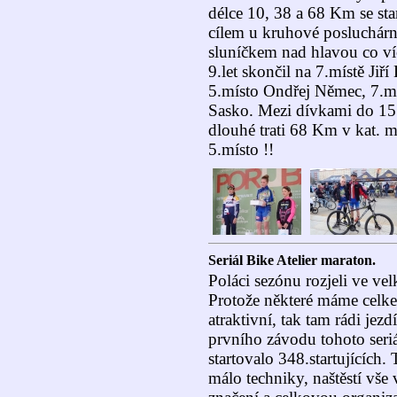
délce 10, 38 a 68 Km se sta
cílem u kruhové posluchár
sluníčkem nad hlavou co víc
9.let skončil na 7.místě Jiř
5.místo Ondřej Němec, 7.mí
Sasko. Mezi dívkami do 15 
dlouhé trati 68 Km v kat. 
5.místo !!
Seriál Bike Atelier maraton.
Poláci sezónu rozjeli ve ve
Protože některé máme celke
atraktivní, tak tam rádi jezd
prvního závodu tohoto seriá
startovalo 348.startujících.
málo techniky, naštěstí vše