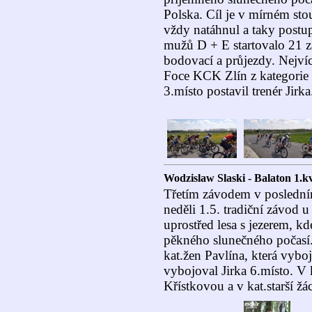
Polska. Cíl je v mírném sto
vždy natáhnul a taky postup
mužů D + E startovalo 21 z
bodovací a průjezdy. Nejví
Foce KCK Zlín z kategorie 
3.místo postavil trenér Jirka
Wodzislaw Slaski - Balaton 1.k
Třetím závodem v poslední
neděli 1.5. tradiční závod u
uprostřed lesa s jezerem, kde
pěkného slunečného počasí.
kat.žen Pavlína, která vybo
vybojoval Jirka 6.místo. V 
Křístkovou a v kat.starší žá