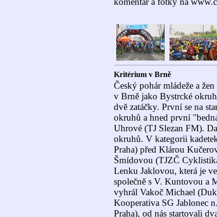
komentář a fotky na www.c
Kritérium v Brně
Český pohár mládeže a žen se
v Brně jako Bystrcké okru
dvě zatáčky. První se na sta
okruhů a hned první "bedn
Uhrové (TJ Slezan FM). Dalš
okruhů. V kategorii kadet
Praha) před Klárou Kučerov
Šmídovou (TJZČ Cyklistika 
Lenku Jaklovou, která je ve
společně s V. Kuntovou a 
vyhrál Vakoč Michael (Duk
Kooperativa SG Jablonec 
Praha), od nás startovali d