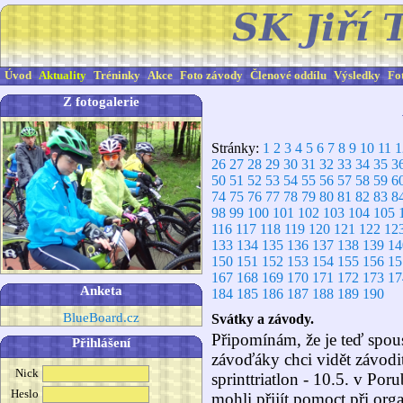
Úvod
Aktuality
Tréninky
Akce
Foto závody
Členové oddílu
Výsledky
Fo
Z fotogalerie
Stránky:
1
2
3
4
5
6
7
8
9
10
11
1
26
27
28
29
30
31
32
33
34
35
3
50
51
52
53
54
55
56
57
58
59
6
74
75
76
77
78
79
80
81
82
83
8
98
99
100
101
102
103
104
105
116
117
118
119
120
121
122
12
133
134
135
136
137
138
139
14
150
151
152
153
154
155
156
15
167
168
169
170
171
172
173
17
Anketa
184
185
186
187
188
189
190
BlueBoard.cz
Svátky a závody.
Připomínám, že je teď spou
Přihlášení
závoďáky chci vidět závodit
Nick
sprinttriatlon - 10.5. v Porub
Heslo
mohli přijít pomoct při org