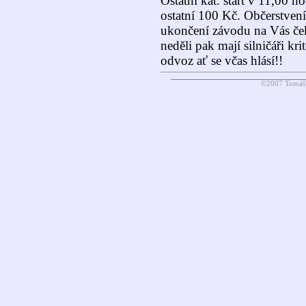
Ostatní kat. start v 11,00 h
ostatní 100 Kč. Občerstvení
ukončení závodu na Vás ček
neděli pak mají silničáři k
odvoz ať se včas hlásí!!
©2007 Tomáš