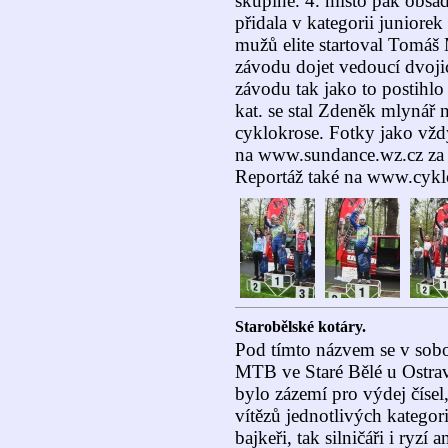
skupině. 4. místo pak obsad
přidala v kategorii juniorek
mužů elite startoval Tomáš 
závodu dojet vedoucí dvoji
závodu tak jako to postihlo
kat. se stal Zdeněk mlynář 
cyklokrose. Fotky jako vž
na www.sundance.wz.cz za c
Reportáž také na www.cykl
Starobělské kotáry.
Pod tímto názvem se v sobo
MTB ve Staré Bělé u Ostra
bylo zázemí pro výdej čísel,
vítězů jednotlivých kategorií
bajkeři, tak silničáři i ryzí