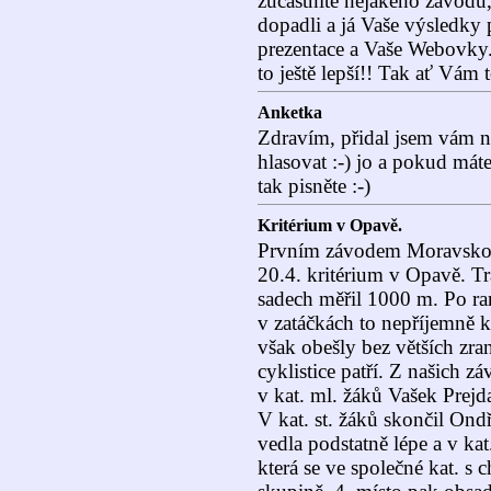
zůčastníte nějakého závodu, 
dopadli a já Vaše výsledky 
prezentace a Vaše Webovky
to ještě lepší!! Tak ať Vám t
Anketka
Zdravím, přidal jsem vám n
hlasovat :-) jo a pokud mát
tak pisněte :-)
Kritérium v Opavě.
Prvním závodem Moravskos
20.4. kritérium v Opavě. T
sadech měřil 1000 m. Po ra
v zatáčkách to nepříjemně 
však obešly bez větších zraně
cyklistice patří. Z našich zá
v kat. ml. žáků Vašek Prejd
V kat. st. žáků skončil Ond
vedla podstatně lépe a v kat
která se ve společné kat. s 