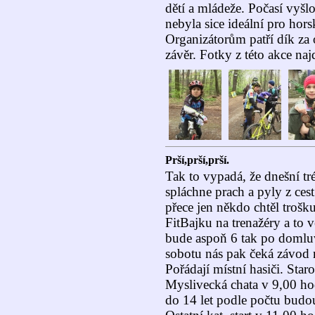
dětí a mládeže. Počasí vyšl
nebyla sice ideální pro horsk
Organizátorům patří dík za 
závěr. Fotky z této akce na
Prší,prší,prší.
Tak to vypadá, že dnešní t
spláchne prach a pyly z ces
přece jen někdo chtěl trošku
FitBajku na trenažéry a to 
bude aspoň 6 tak po domlu
sobotu nás pak čeká závod 
Pořádají místní hasiči. Star
Myslivecká chata v 9,00 hod
do 14 let podle počtu budou