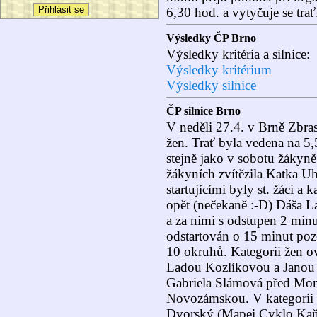
6,30 hod. a vytyčuje se trať
Výsledky ČP Brno
Výsledky kritéria a silnice:
Výsledky kritérium
Výsledky silnice
ČP silnice Brno
V neděli 27.4. v Brně Zbras
žen. Trať byla vedena na 5,
stejně jako v sobotu žákyně
žákyních zvítězila Katka U
startujícími byly st. žáci 
opět (nečekaně :-D) Dáša L
a za nimi s odstupen 2 minu
odstartován o 15 minut pozd
10 okruhů. Kategorii žen o
Ladou Kozlíkovou a Janou 
Gabriela Slámová před Mo
Novozámskou. V kategorii k
Dvorský (Mapei Cyklo Kaň