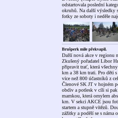
odstartovala poslední katego
okruhů. Na další výsledky s
fotky ze soboty i neděle naj
Brušperk mile překvapil.
Další nová akce v regionu 
Zkušený pořadatel Libor Hr
připravit trať, která všechn
km a 38 km trati. Pro děti s
více než 800 účastníků z cel
Členové SK JT v hojném poč
obdiv a potlesk v cíli si pa
mamkou, která omylem abso
km. V sekci AKCE jsou fotky
startem a stupně vítězů. Do
zážitky a podělí se s náma 