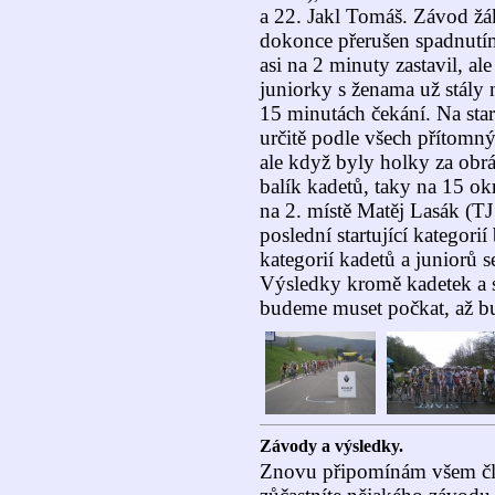
a 22. Jakl Tomáš. Závod žák
dokonce přerušen spadnutí
asi na 2 minuty zastavil, al
juniorky s ženama už stály n
15 minutách čekání. Na start
určitě podle všech přítomný
ale když byly holky za obrá
balík kadetů, taky na 15 ok
na 2. místě Matěj Lasák (T
poslední startující kategori
kategorií kadetů a juniorů 
Výsledky kromě kadetek a s
budeme muset počkat, až b
Závody a výsledky.
Znovu připomínám všem č