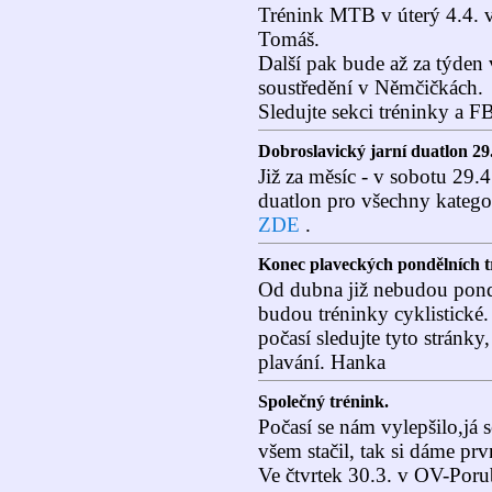
Trénink MTB v úterý 4.4. v
Tomáš.
Další pak bude až za týden 
soustředění v Němčičkách.
Sledujte sekci tréninky a F
Dobroslavický jarní duatlon 29
Již za měsíc - v sobotu 29.4.
duatlon pro všechny kategor
ZDE
.
Konec plaveckých pondělních 
Od dubna již nebudou pondě
budou tréninky cyklistické.
počasí sledujte tyto stránky
plavání. Hanka
Společný trénink.
Počasí se nám vylepšilo,já 
všem stačil, tak si dáme prv
Ve čtvrtek 30.3. v OV-Poru