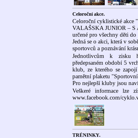
Celoroční akce.
Celoroční cyklistické 
VALAŠSKA JUNIOR – S
určené pro všechny děti do 
Jedná se o akci, která v so
sportovců a poznávání krás
Jednotlivcům k zisku 
předepsaném období 5 vrch
klub, ze kterého se zapojí
pamětní plaketu "Sportovn
Pro nejlepší kluby jsou nav
Veškeré informace lze z
www.facebook.com/cyklo.v
TRÉNINKY.