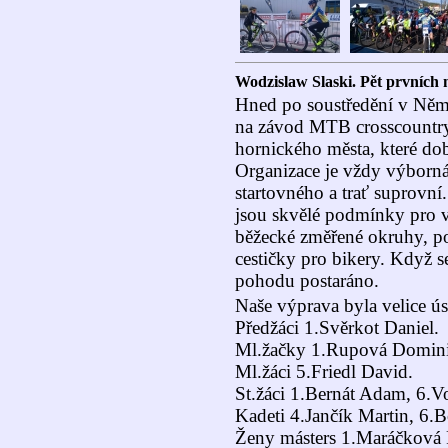
Wodzislaw Slaski. Pět prvních m
Hned po soustředění v Němč
na závod MTB crosscountr
hornického města, které dob
Organizace je vždy výborná
startovného a trať suprovní
jsou skvělé podmínky pro v
běžecké změřené okruhy, po
cestičky pro bikery. Když s
pohodu postaráno.
Naše výprava byla velice ús
Předžáci 1.Svěrkot Daniel.
Ml.žačky 1.Rupová Dominik
Ml.žáci 5.Friedl David.
St.žáci 1.Bernát Adam, 6.V
Kadeti 4.Jančík Martin, 6.
Ženy másters 1.Maráčková 