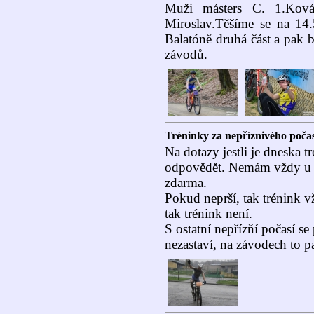
Muži másters C. 1.Kovář
Miroslav.
Těšíme se na 14.
Balatóně druhá část a pak 
závodů.
Tréninky za nepříznivého počas
Na dotazy jestli je dneska 
odpovědět. Nemám vždy u 
zdarma.
Pokud neprší, tak trénink vž
tak trénink není.
S ostatní nepřízňí počasí s
nezastaví, na závodech to p