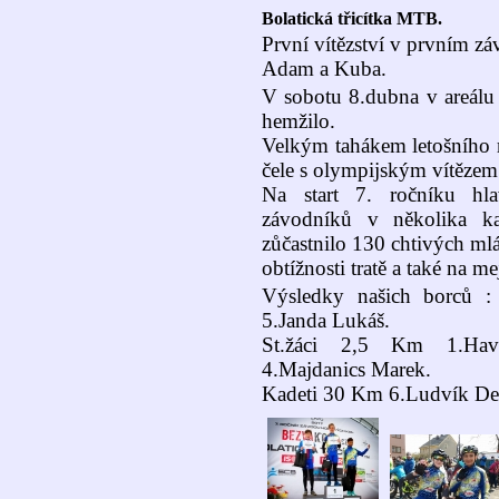
Bolatická třicítka MTB.
První vítězství v prvním zá
Adam a Kuba.
V sobotu 8.dubna v areálu 
hemžilo.
Velkým tahákem letošního 
čele s olympijským vítěze
Na start 7. ročníku hl
závodníků v několika ka
zůčastnilo 130 chtivých ml
obtížnosti tratě a také na 
Výsledky našich borců :
5.Janda Lukáš.
St.žáci 2,5 Km 1.Havr
4.Majdanics Marek.
Kadeti 30 Km 6.Ludvík Den