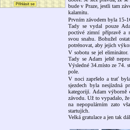
bude v Praze, jestli tam z
kalamitu.
Prvním závodem byla 15-16
Tady se vydal pouze Ada
poctivé zimní přípravě a n
svou snahu. Bohužel ostatn
potrénovat, aby jejich výko
V sobotu se jel eliminátor.
Tady se Adam ještě neprosa
Výsledné 34.místo ze 74. st
pole.
V noci zapršelo a trať byl
sjezdech byla nesjízdná 
kategorijí. Adam výborně o
závodu. Už to vypadalo, že 
na nepopulárním zato vš
startujích.
Velká gratulace a jen tak dál