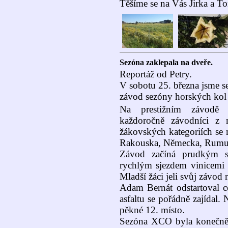
Těšíme se na Vás Jirka a T
Sezóna zaklepala na dveře.
Reportáž od Petry.
V sobotu 25. března jsme s
závod sezóny horských kol
Na prestižním závodě v
každoročně závodníci z
žákovských kategoriích se n
Rakouska, Německa, Rumun
Závod začíná prudkým st
rychlým sjezdem vinicemi 
Mladší žáci jeli svůj závod
Adam Bernát odstartoval c
asfaltu se pořádně zajídal
pěkné 12. místo.
Sezóna XCO byla konečně z