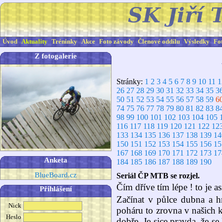
Úvod
Aktuality
Tréninky
Akce
Foto závody
Členové oddílu
Výsledky
Fo
Z fotogalerie
Stránky:
1
2
3
4
5
6
7
8
9
10
11
1
26
27
28
29
30
31
32
33
34
35
3
50
51
52
53
54
55
56
57
58
59
6
74
75
76
77
78
79
80
81
82
83
8
98
99
100
101
102
103
104
105
116
117
118
119
120
121
122
12
133
134
135
136
137
138
139
14
150
151
152
153
154
155
156
15
167
168
169
170
171
172
173
17
Anketa
184
185
186
187
188
189
190
BlueBoard.cz
Seriál ČP MTB se rozjel.
Čím dříve tím lépe ! to je 
Přihlášení
Začínat v půlce dubna a 
Nick
poháru to zrovna v našich
Heslo
dobře. Je sice pravda, že se 