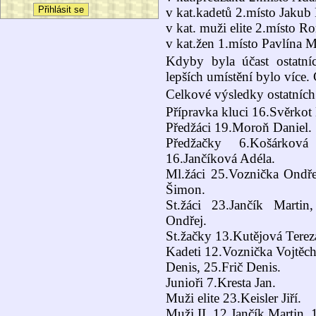
v kat.kadetů 2.místo Jakub
v kat. muži elite 2.místo 
v kat.žen 1.místo Pavlína 
Kdyby byla účast ostatníc
lepších umístění bylo více. 
Celkové výsledky ostatních
Přípravka kluci 16.Svěrkot 
Předžáci 19.Moroň Daniel.
Předžačky 6.Košárkov
16.Jančíková Adéla.
Ml.žáci 25.Voznička Ondře
Šimon.
St.žáci 23.Jančík Martin
Ondřej.
St.žačky 13.Kutějová Terez
Kadeti 12.Voznička Vojtěc
Denis, 25.Frič Denis.
Junioři 7.Kresta Jan.
Muži elite 23.Keisler Jiří.
Muži II. 12.Jančík Martin, 