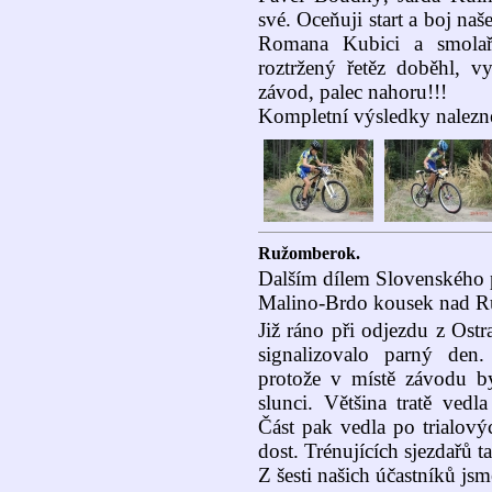
své. Oceňuji start a boj naš
Romana Kubici a smolař
roztržený řetěz doběhl, v
závod, palec nahoru!!!
Kompletní výsledky nalezn
Ružomberok.
Dalším dílem Slovenského po
Malino-Brdo kousek nad 
Již ráno při odjezdu z Ost
signalizovalo parný den
protože v místě závodu b
slunci. Většina tratě vedl
Část pak vedla po trialový
dost. Trénujících sjezdařů t
Z šesti našich účastníků jsm