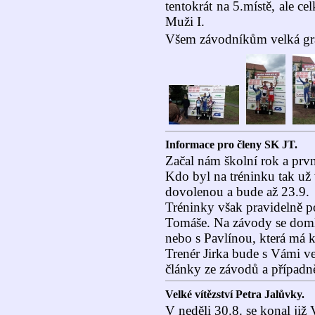
tentokrát na 5.místě, ale ce
Muži I.
Všem závodníkům velká gra
Informace pro členy SK JT.
Začal nám školní rok a prv
Kdo byl na tréninku tak už v
dovolenou a bude až 23.9.
Tréninky však pravidelně p
Tomáše. Na závody se domlo
nebo s Pavlínou, která má k
Trenér Jirka bude s Vámi ve 
články ze závodů a případn
Velké vítězství Petra Jalůvky.
V neděli 30.8. se konal již