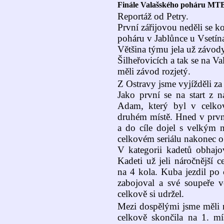
Finále Valašského poháru MT
Reportáž od Petry.
První zářijovou neděli se k
poháru v Jablůnce u Vsetín
Většina týmu jela už závod
Šilheřovicích a tak se na Va
měli závod rozjetý.
Z Ostravy jsme vyjížděli za 
Jako první se na start z n
Adam, který byl v celko
druhém místě. Hned v prv
a do cíle dojel s velkým 
celkovém seriálu nakonec o
V kategorii kadetů obhaj
Kadeti už jeli náročnější 
na 4 kola. Kuba jezdil po
zabojoval a své soupeře ve
celkově si udržel.
Mezi dospělými jsme měli n
celkově skončila na 1. m