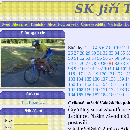
Úvod
Aktuality
Tréninky
Akce
Foto závody
Členové oddílu
Výsledky
Fo
Z fotogalerie
Stránky:
1
2
3
4
5
6
7
8
9
10
11
1
26
27
28
29
30
31
32
33
34
35
3
50
51
52
53
54
55
56
57
58
59
6
74
75
76
77
78
79
80
81
82
83
8
98
99
100
101
102
103
104
105
116
117
118
119
120
121
122
12
133
134
135
136
137
138
139
14
150
151
152
153
154
155
156
15
167
168
169
170
171
172
173
17
Anketa
184
185
186
187
188
189
190
BlueBoard.cz
Celkové pořadí Valašského poh
Čtyřdílný seriál závodů ho
Přihlášení
Jablůnce. Našim závodníkům 
Nick
postavili :
Heslo
v kat.předžáků 2.místo Ada