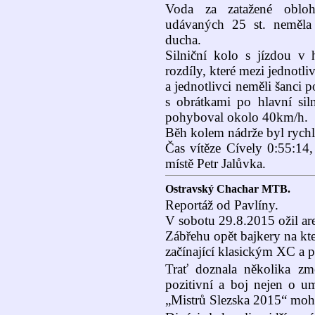
Voda za zatažené obloh
udávaných 25 st. neměla
ducha.
Silniční kolo s jízdou v
rozdíly, které mezi jednotli
a jednotlivci neměli šanci p
s obrátkami po hlavní sil
pohyboval okolo 40km/h.
Běh kolem nádrže byl rych
Čas vítěze Cívely 0:55:14,
místě Petr Jalůvka.
Ostravský Chachar MTB.
Reportáž od Pavlíny.
V sobotu 29.8.2015 ožil are
Zábřehu opět bajkery na kt
začínající klasickým XC a 
Trať doznala několika z
pozitivní a boj nejen o um
„Mistrů Slezska 2015“ mohl