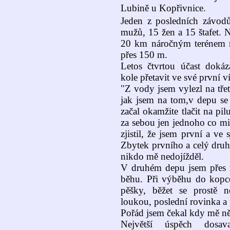
Lubině u Kopřivnice.
Jeden z posledních závodů
mužů, 15 žen a 15 štafet. 
20 km náročným terénem 
přes 150 m.
Letos čtvrtou účast doká
kole přetavit ve své první ví
"Z vody jsem vylezl na tře
jak jsem na tom,v depu se 
začal okamžite tlačit na p
za sebou jen jednoho co mi
zjistil, že jsem první a ve 
Zbytek prvního a celý druh
nikdo mě nedojížděl.
V druhém depu jsem přes mí
běhu. Při výběhu do kopce 
pěšky, běžet se prostě 
loukou, poslední rovinka a p
Pořád jsem čekal kdy mě n
Největší úspěch dosav