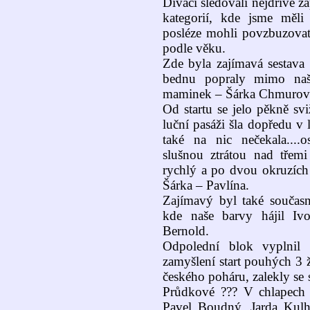
Diváci sledovali nejdříve 
kategorií, kde jsme měli
posléze mohli povzbuzovat
podle věku.
Zde byla zajímavá sestava 
bednu popraly mimo naš
maminek – Šárka Chmurová 
Od startu se jelo pěkně svi
luční pasáži šla dopředu v l
také na nic nečekala....
slušnou ztrátou nad tře
rychlý a po dvou okruzích 
Šárka – Pavlína.
Zajímavý byl také současn
kde naše barvy hájil Iv
Bernold.
Odpolední blok vyplnil s
zamyšlení start pouhých 3 
českého poháru, zalekly se 
Průdkové ??? V chlapech 
Pavel Boudný, Jarda Kulh