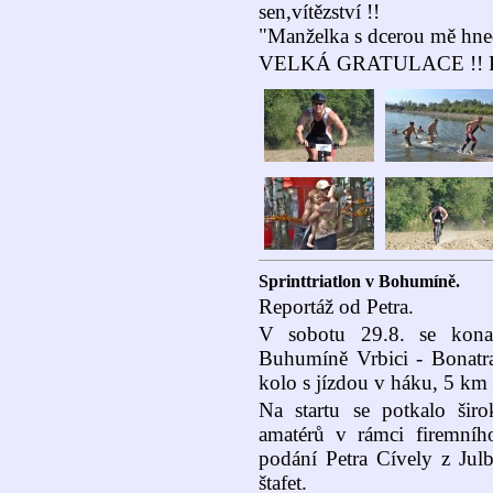
sen,vítězství !!
"Manželka s dcerou mě hned
VELKÁ GRATULACE !! Petře
Sprinttriatlon v Bohumíně.
Reportáž od Petra.
V sobotu 29.8. se konal t
Buhumíně Vrbici - Bonatra
kolo s jízdou v háku, 5 km
Na startu se potkalo šir
amatérů v rámci firemníh
podání Petra Cívely z Jul
štafet.