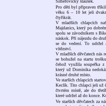
Šilheřovický šlaušek.
Pro děti byl připraven třík
věku 6 – 10 let jeli dvakrá
čtyřikrát.
V mladších chlapcích na
Majdanics, který po dobrém 
spolu se závodníkem s Bike
náskok. Při nájezdu do dru
se do vedení. To udržel 
vítězství.
V mladších děvčatech nás 
se bohužel na startu trošk
čehož využila soupeřka z
který už Dominika nedokáza
krásné druhé místo.
Ve starších chlapcích start
Keclík. Tito chlapci jeli už
čtvrtém místě, ale do třet
které udržel až do konce. K
Ve starších děvčatech za ná