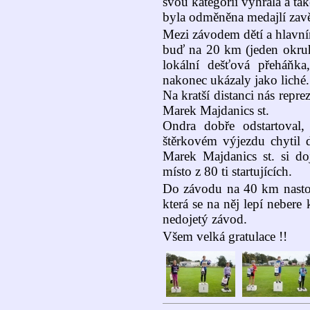
svou kategorii vyhrála a ta
byla odměněna medajlí zavě
Mezi závodem dětí a hlavní
buď na 20 km (jeden okruh
lokální dešťová přeháňka
nakonec ukázaly jako liché.
Na kratší distanci nás repre
Marek Majdanics st.
Ondra dobře odstartoval,
štěrkovém výjezdu chytil d
Marek Majdanics st. si do
místo z 80 ti startujících.
Do závodu na 40 km nastoup
která se na něj lepí neber
nedojetý závod.
Všem velká gratulace !!