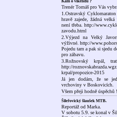
Kam o víkendu ?
Trenér Tomáš pro Vás vybra
1.Ostravský Cyklomaraton 
hravě zajede, žádná velk
není třeba. http://www.cyk
zavodu.html
2.Výjezd na Velký Javor
výživné. http://www.pohor
Pojedu tam a pak si sjedu d
pro zábavu.
3.Rožnovský krpál, t
http://roznovskabrazda.wgz
krpal/propozice-2015
Já jen dodám, že se jed
vrchoviny v Boskovicích.
Všem přeji hodně úspěchů !
Šileřovický šlaušek MTB.
Reportáž od Marka.
V sobotu 5.9. se konal v Ši