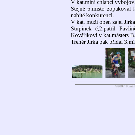
V kat.mini chlapci vybojov
Stejné 6.místo zopakoval
nabité konkurenci.
V kat. muži open zajel Jirka
Stupínek č,2.patřil Pavl
Kovářikovi v kat.másters B
Trenér Jirka pak přidal 3.mí
©2007 Tomáš