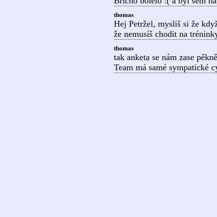
Bricho bolelo :( a byl sem h
thomas
Hej Petržel, mysliš si že kdy
že nemusíš chodit na trénink
thomas
tak anketa se nám zase pěkně 
Team má samé sympatické cy