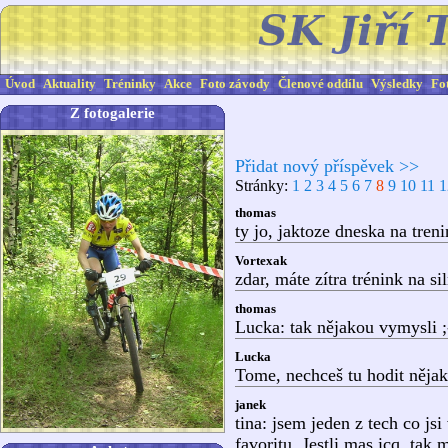
Úvod
Aktuality
Tréninky
Akce
Foto závody
Členové oddílu
Výsledky
Fo
Z fotogalerie
Přidat nový příspěvek >>
Stránky:
1
2
3
4
5
6
7
8
9
10
11
1
thomas
ty jo, jaktoze dneska na tren
Vortexak
zdar, máte zítra trénink na s
thomas
Lucka: tak nějakou vymysli ;
Lucka
Tome, nechceš tu hodit nějak
janek
tina: jsem jeden z tech co 
favoritu. Jestli mas icq, tak