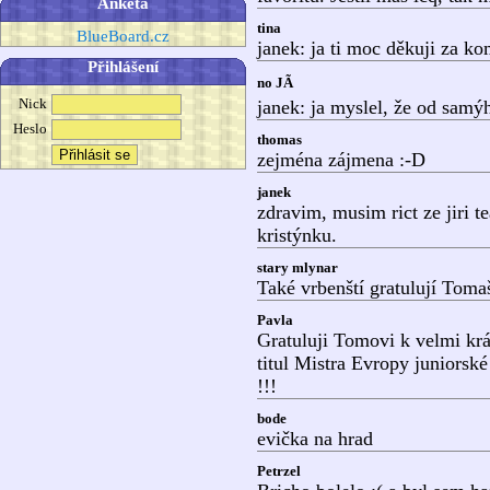
Anketa
tina
BlueBoard.cz
janek: ja ti moc děkuji za k
Přihlášení
no JÃ
Nick
janek: ja myslel, že od samý
Heslo
thomas
zejména zájmena :-D
janek
zdravim, musim rict ze jiri 
kristýnku.
stary mlynar
Také vrbenští gratulují Toma
Pavla
Gratuluji Tomovi k velmi kr
titul Mistra Evropy juniorské 
!!!
bode
evička na hrad
Petrzel