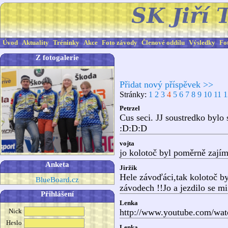
Úvod
Aktuality
Tréninky
Akce
Foto závody
Členové oddílu
Výsledky
Fo
Z fotogalerie
Přidat nový příspěvek >>
Stránky:
1
2
3
4
5
6
7
8
9
10
11
1
Petrzel
Cus seci. JJ soustredko bylo 
:D:D:D
vojta
jo kolotoč byl poměrně zajíma
Anketa
Jiržik
Hele závoďáci,tak kolotoč by
BlueBoard.cz
závodech !!Jo a jezdilo se mi
Přihlášení
Lenka
Nick
http://www.youtube.com/
Heslo
Lenka