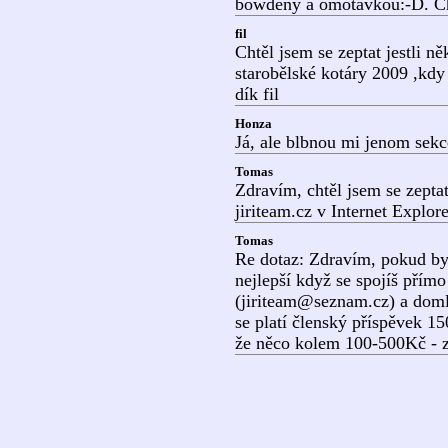
bowdeny a omotávkou:-D. Cht
fil
Chtěl jsem se zeptat jestli 
starobělské kotáry 2009 ,kd
dík fil
Honza
Já, ale blbnou mi jenom sekc
Tomas
Zdravím, chtěl jsem se zepta
jiriteam.cz v Internet Explor
Tomas
Re dotaz: Zdravím, pokud bys
nejlepší když se spojíš přím
(jiriteam@seznam.cz) a domlu
se platí členský příspěvek 150
že něco kolem 100-500Kč - zá