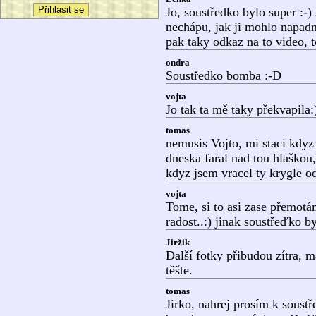
Jo, soustředko bylo super :-)
nechápu, jak ji mohlo napadn
pak taky odkaz na to video, 
ondra
Soustředko bomba :-D
vojta
Jo tak ta mě taky překvapila:
tomas
nemusis Vojto, mi staci kdyz 
dneska faral nad tou hlaškou,
kdyz jsem vracel ty krygle od
vojta
Tome, si to asi zase přemotá
radost..:) jinak soustřeďko b
Jiržik
Další fotky přibudou zítra,
těšte.
tomas
Jirko, nahrej prosím k soust